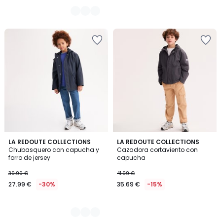
3
LA REDOUTE COLLECTIONS
LA REDOUTE COLLECTIONS
Chubasquero con capucha y
Cazadora cortaviento con
Colores
forro de jersey
capucha
39.99 €
41.99 €
27.99 €
-30%
35.69 €
-15%