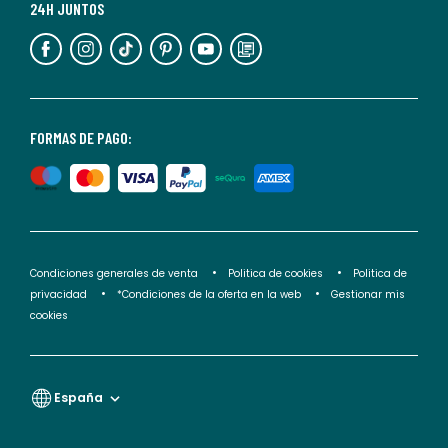
más
24H JUNTOS
información,
puedes
consultar
nuestra
<2>política
FORMAS DE PAGO:
de
privacidad</2>.
Condiciones generales de venta
Politica de cookies
Politica de
privacidad
*Condiciones de la oferta en la web
Gestionar mis
cookies
España