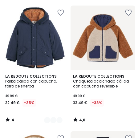
4
4,6
2
LA REDOUTE COLLECTIONS
LA REDOUTE COLLECTIONS
/
/ 5
Parka cálida con capucha,
Chaqueta acolchada cálida
Colores
5
forro de sherpa
con capucha reversible
49.99 €
49.99 €
32.49 €
-35%
33.49 €
-33%
4
4,6
/
/
5
5