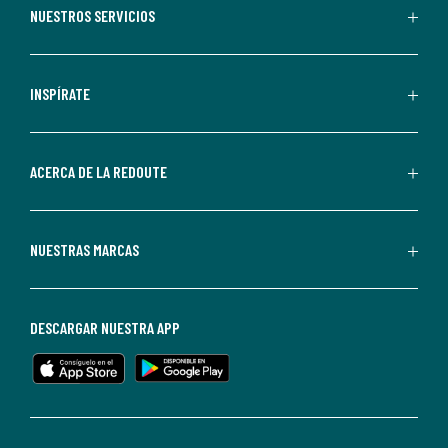
recibir
NUESTROS SERVICIOS
comunicaciones
comerciales
personalizadas
INSPÍRATE
por
parte
de
ACERCA DE LA REDOUTE
La
Redoute.
Puedes
NUESTRAS MARCAS
darte
de
baja
DESCARGAR NUESTRA APP
en
cualquier
momento.
Para