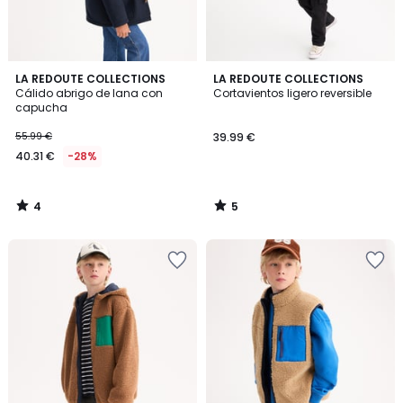
4
5
LA REDOUTE COLLECTIONS
LA REDOUTE COLLECTIONS
/
/
Cálido abrigo de lana con
Cortavientos ligero reversible
5
5
capucha
55.99 €
39.99 €
40.31 €
-28%
4
5
/
/
5
5