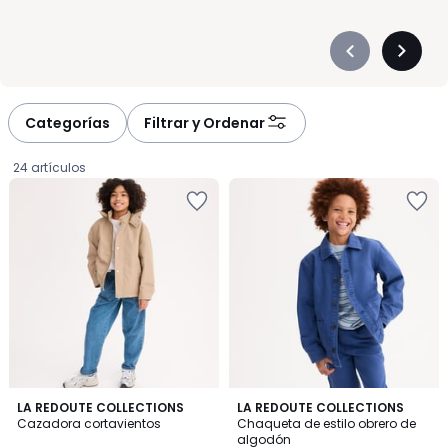
Précédent
Suivan
-
-
défiler
défiler
à
à
Categorías
Filtrar y Ordenar
gauche
droite
24 artículos
1
LA REDOUTE COLLECTIONS
LA REDOUTE COLLECTIONS
/
Cazadora cortavientos
Chaqueta de estilo obrero de
5
algodón