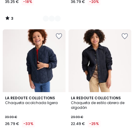
35.25 €
-18%
36.79 €
-20%
3
/
5
2
LA REDOUTE COLLECTIONS
LA REDOUTE COLLECTIONS
Chaqueta acolchada ligera
Chaqueta de estilo obrero de
Colores
algodón
39.99 €
29.99 €
26.79 €
-33%
22.49 €
-25%