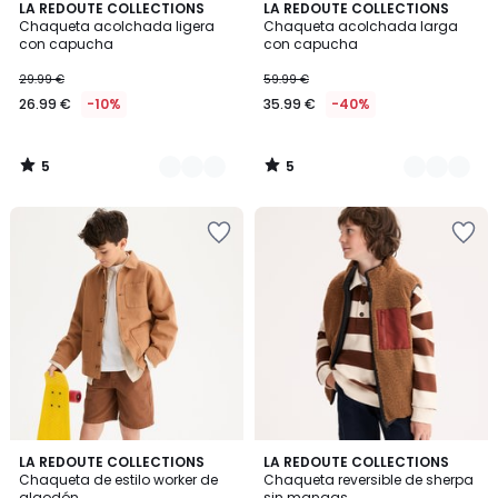
5
5
2
LA REDOUTE COLLECTIONS
2
LA REDOUTE COLLECTIONS
/
/
Chaqueta acolchada ligera
Chaqueta acolchada larga
Colores
Colores
5
5
con capucha
con capucha
29.99 €
59.99 €
26.99 €
-10%
35.99 €
-40%
5
5
/
/
5
5
5
LA REDOUTE COLLECTIONS
LA REDOUTE COLLECTIONS
/
Chaqueta de estilo worker de
Chaqueta reversible de sherpa
5
algodón
sin mangas