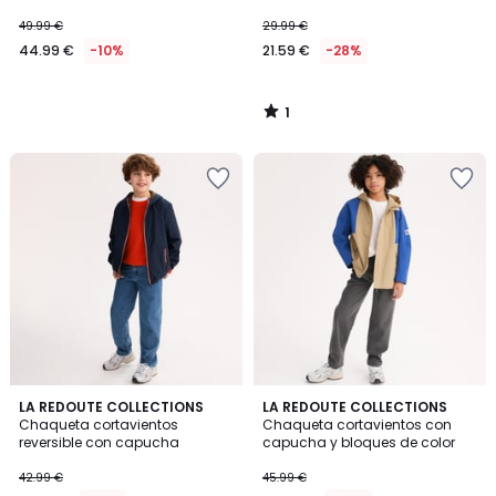
44.99
49.99 €
29.99 €
€
44.99 €
-10%
21.59 €
-28%
en
lugar
de
1
49.99
/
5
€
10%
descuento
aplicado.
3
2
LA REDOUTE COLLECTIONS
LA REDOUTE COLLECTIONS
/
Chaqueta cortavientos
Chaqueta cortavientos con
Colores
5
reversible con capucha
capucha y bloques de color
42.99 €
45.99 €