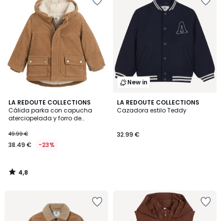
New in
4,8
LA REDOUTE COLLECTIONS
LA REDOUTE COLLECTIONS
/ 5
Cálida parka con capucha
Cazadora estilo Teddy
aterciopelada y forro de
borreguito
49.99 €
32.99 €
38.49 €
-23%
4,8
/
5