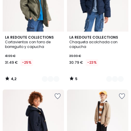
4,2
5
3
LA REDOUTE COLLECTIONS
2
LA REDOUTE COLLECTIONS
/ 5
/
Cortavientos con forro de
Chaqueta acolchada con
Colores
Colores
5
borreguito y capucha
capucha
41.99 €
39.99 €
31.49 €
-25%
30.79 €
-23%
4,2
5
/
/
5
5