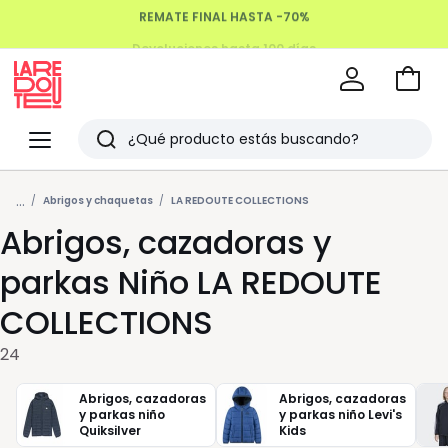
Devoluciones hasta 100 días
Ir
a
La
la
Redoute
Menu
Buscar
cesta
Últimos
...
artículos
Abrigos y chaquetas
LA REDOUTE COLLECTIONS
Abrigos, cazadoras y
vistos
parkas Niño LA REDOUTE
COLLECTIONS
24
Abrigos, cazadoras
Abrigos, cazadoras
y parkas niño
y parkas niño Levi's
Quiksilver
Kids