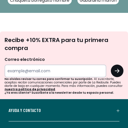
Chaqueta borreguito hombre
Gabardina marron
No
Recibe +10% EXTRA para tu primera
te
compra
olvides
revisar
Correo electrónico
tu
OK
correo
para
No olvides revisar tu correo para confirmar tu suscripción.
Al suscribirte,
aceptas recibir comunicaciones comerciales por parte de La Redoute. Puedes
confirmar
darte de baja en cualquier momento. Para más información, puedes consultar
nuestra política de privacidad
.
tu
¿Ya eres cliente? Suscríbete a la newsletter desde tu espacio personal.
suscripción.
Al
AYUDA Y CONTACTO
suscribirte,
aceptas