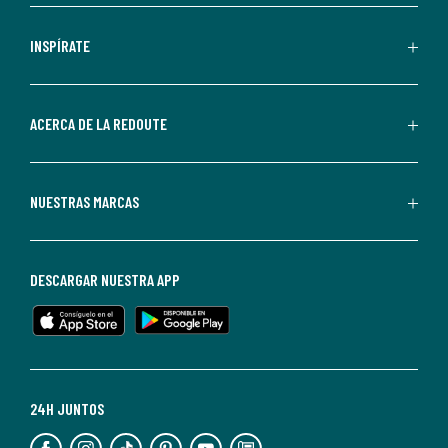
comerciales
personalizadas
INSPÍRATE
por
parte
de
ACERCA DE LA REDOUTE
La
Redoute.
Puedes
NUESTRAS MARCAS
darte
de
baja
DESCARGAR NUESTRA APP
en
cualquier
momento.
Para
más
24H JUNTOS
información,