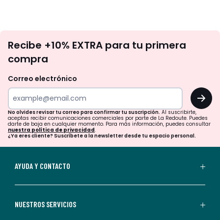
No
Recibe +10% EXTRA para tu primera
te
compra
olvides
revisar
Correo electrónico
tu
OK
correo
para
No olvides revisar tu correo para confirmar tu suscripción.
Al suscribirte,
aceptas recibir comunicaciones comerciales por parte de La Redoute. Puedes
confirmar
darte de baja en cualquier momento. Para más información, puedes consultar
nuestra política de privacidad
.
tu
¿Ya eres cliente? Suscríbete a la newsletter desde tu espacio personal.
suscripción.
Al
AYUDA Y CONTACTO
suscribirte,
aceptas
recibir
NUESTROS SERVICIOS
comunicaciones