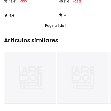
33.49 €
-33%
40.31 €
-28%
en
lugar
de
4
4,6
49.99
/
/
5
5
€
Página 1 de 1
33%
descuento
aplicado.
Artículos similares