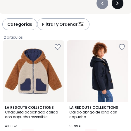
Précédent
Suivan
-
-
défiler
défiler
à
à
Categorías
Filtrar y Ordenar
gauche
droite
2 artículos
4,6
4
LA REDOUTE COLLECTIONS
LA REDOUTE COLLECTIONS
/ 5
/
Chaqueta acolchada cálida
Cálido abrigo de lana con
5
con capucha reversible
capucha
33.49
49.99 €
55.99 €
€