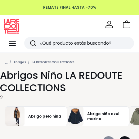
REMATE FINAL HASTA -70%
Devoluciones hasta 100 días
Ir
a
La
la
Redoute
Menu
Buscar
cesta
Últimos
...
artículos
Abrigos
LA REDOUTE COLLECTIONS
Abrigos Niño LA REDOUTE
vistos
COLLECTIONS
2
Abrigo niño azul
Abrigo pelo niña
marino