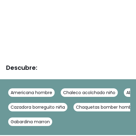
Descubre:
Americana hombre
Chaleco acolchado niño
Abri
Cazadora borreguito niña
Chaquetas bomber hombre
Gabardina marron