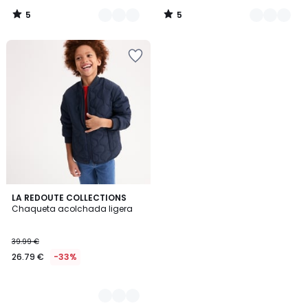
5
5
/
/
5
5
2
LA REDOUTE COLLECTIONS
Chaqueta acolchada ligera
Colores
39.99 €
26.79 €
-33%