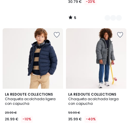
30.79 €
-23%
5
/
5
5
5
2
LA REDOUTE COLLECTIONS
2
LA REDOUTE COLLECTIONS
/
/
Chaqueta acolchada ligera
Chaqueta acolchada larga
Colores
Colores
5
5
con capucha
con capucha
29.99 €
59.99 €
26.99 €
-10%
35.99 €
-40%