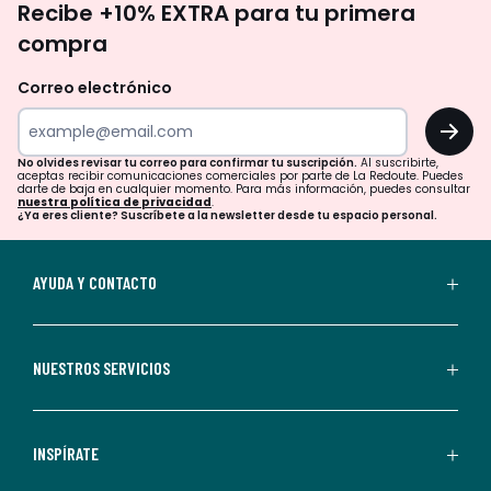
Recibe +10% EXTRA para tu primera
te
compra
olvides
revisar
Correo electrónico
tu
OK
correo
para
No olvides revisar tu correo para confirmar tu suscripción.
Al suscribirte,
aceptas recibir comunicaciones comerciales por parte de La Redoute. Puedes
confirmar
darte de baja en cualquier momento. Para más información, puedes consultar
nuestra política de privacidad
.
tu
¿Ya eres cliente? Suscríbete a la newsletter desde tu espacio personal.
suscripción.
Al
AYUDA Y CONTACTO
suscribirte,
aceptas
recibir
NUESTROS SERVICIOS
comunicaciones
comerciales
personalizadas
INSPÍRATE
por