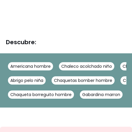
Descubre:
Americana hombre
Chaleco acolchado niño
Chaq
Abrigo pelo niña
Chaquetas bomber hombre
Caza
Chaqueta borreguito hombre
Gabardina marron
No