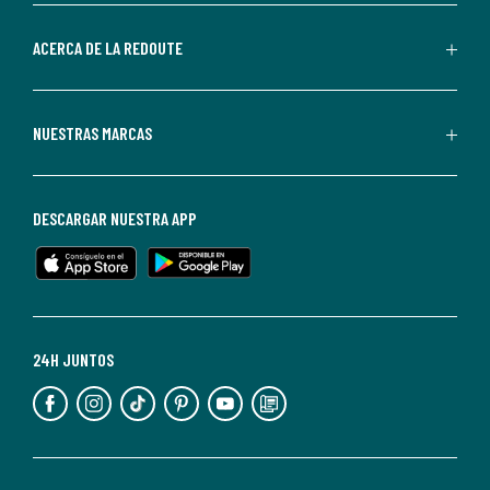
parte
de
ACERCA DE LA REDOUTE
La
Redoute.
Puedes
NUESTRAS MARCAS
darte
de
baja
DESCARGAR NUESTRA APP
en
cualquier
momento.
Para
más
24H JUNTOS
información,
puedes
consultar
nuestra