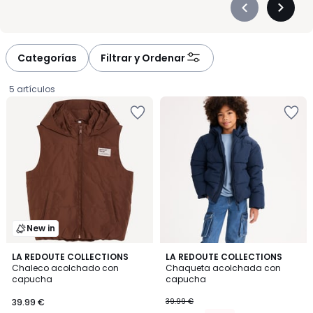
Précédent
Suivan
-
-
défiler
défiler
à
à
Categorías
Filtrar y Ordenar
gauche
droite
5 artículos
New in
5
LA REDOUTE COLLECTIONS
2
LA REDOUTE COLLECTIONS
/
Chaleco acolchado con
Chaqueta acolchada con
Colores
5
capucha
capucha
39.99
39.99 €
39.99 €
€.