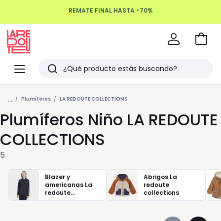
REMATE FINAL HASTA -70%
Devoluciones hasta 100 días
Ir
a
La
la
Redoute
Menu
Buscar
cesta
Últimos
...
artículos
Plumíferos
LA REDOUTE COLLECTIONS
Plumíferos Niño LA REDOUTE
vistos
COLLECTIONS
5
Blazer y
Abrigos La
americanas La
redoute
redoute
collections
collections