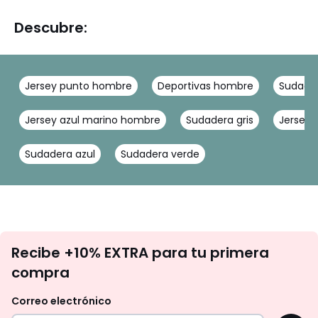
Descubre:
Jersey punto hombre
Deportivas hombre
Sudader
Jersey azul marino hombre
Sudadera gris
Jersey 
Sudadera azul
Sudadera verde
No
Recibe +10% EXTRA para tu primera
te
compra
olvides
revisar
Correo electrónico
tu