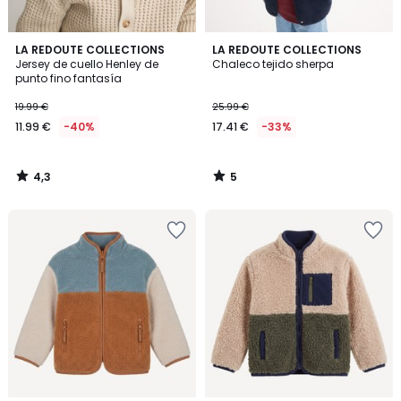
4,3
5
LA REDOUTE COLLECTIONS
LA REDOUTE COLLECTIONS
/ 5
/
Jersey de cuello Henley de
Chaleco tejido sherpa
5
punto fino fantasía
19.99 €
25.99 €
11.99 €
-40%
17.41 €
-33%
4,3
5
/
/
5
5