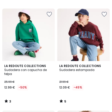
3
5
LA REDOUTE COLLECTIONS
LA REDOUTE COLLECTIONS
/
/
Sudadera con capucha de
Sudadera estampada
5
5
felpa
25.99 €
21.99 €
12.99 €
-50%
12.09 €
-45%
3
5
/
/
5
5