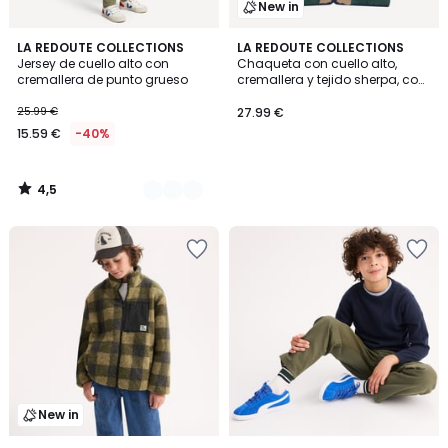
New in
4,5
2
LA REDOUTE COLLECTIONS
LA REDOUTE COLLECTIONS
/ 5
Jersey de cuello alto con
Chaqueta con cuello alto,
Colores
cremallera de punto grueso
cremallera y tejido sherpa, con
diseño de bloques de color
25.99 €
27.99 €
15.59 €
-40%
4,5
/
5
New in