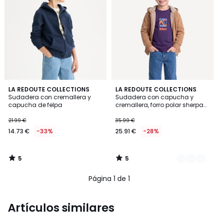
5
5
LA REDOUTE COLLECTIONS
2
LA REDOUTE COLLECTIONS
/
/
Sudadera con cremallera y
Sudadera con capucha y
Colores
5
5
capucha de felpa
cremallera, forro polar sherpa
doble
21.99 €
35.99 €
14.73 €
-33%
25.91 €
-28%
5
5
/
/
5
5
Página 1 de 1
Artículos similares