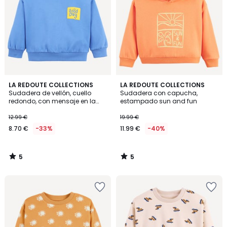
5
5
LA REDOUTE COLLECTIONS
LA REDOUTE COLLECTIONS
/
/
Sudadera de vellón, cuello
Sudadera con capucha,
5
5
redondo, con mensaje en la
estampado sun and fun
parte delantera y trasera
12.99 €
19.99 €
8.70 €
-33%
11.99 €
-40%
5
5
/
/
5
5