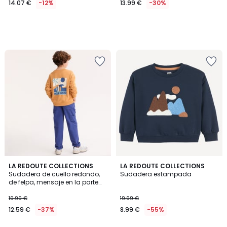
14.07 €
-12%
13.99 €
-30%
5
5
LA REDOUTE COLLECTIONS
LA REDOUTE COLLECTIONS
/
/
Sudadera de cuello redondo,
Sudadera estampada
5
5
de felpa, mensaje en la parte
delantera y estampado en la
espalda
19.99 €
19.99 €
12.59 €
-37%
8.99 €
-55%