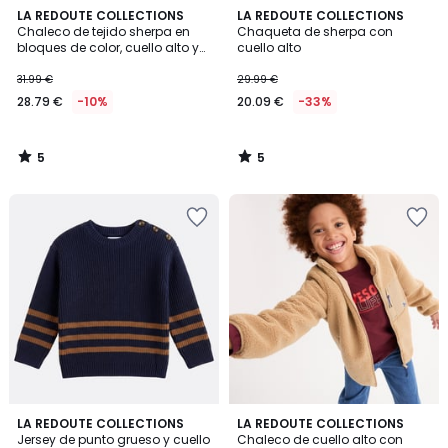
5
5
LA REDOUTE COLLECTIONS
LA REDOUTE COLLECTIONS
/
/
Chaleco de tejido sherpa en
Chaqueta de sherpa con
5
5
bloques de color, cuello alto y
cuello alto
cierre de cremallera
31.99 €
29.99 €
28.79 €
-10%
20.09 €
-33%
5
5
/
/
5
5
5
LA REDOUTE COLLECTIONS
2
LA REDOUTE COLLECTIONS
/
Jersey de punto grueso y cuello
Chaleco de cuello alto con
Colores