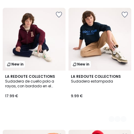
New in
New in
LA REDOUTE COLLECTIONS
3
LA REDOUTE COLLECTIONS
Sudadera de cuello polo a
Sudadera estampada
Colores
rayas, con bordado en el
pecho
17.99 €
9.99 €