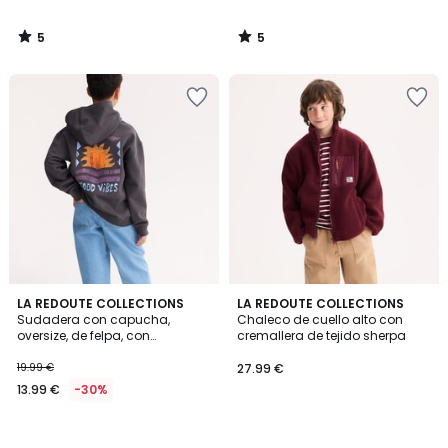
5
5
/
/
5
5
LA REDOUTE COLLECTIONS
LA REDOUTE COLLECTIONS
Sudadera con capucha,
Chaleco de cuello alto con
oversize, de felpa, con
cremallera de tejido sherpa
estampado en la espalda
19.99 €
27.99 €
13.99 €
-30%