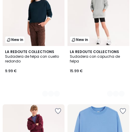
New in
New in
5
LA REDOUTE COLLECTIONS
5
LA REDOUTE COLLECTIONS
Sudadera de felpa con cuello
Sudadera con capucha de
Colores
Colores
redondo
felpa
9.99 €
15.99 €