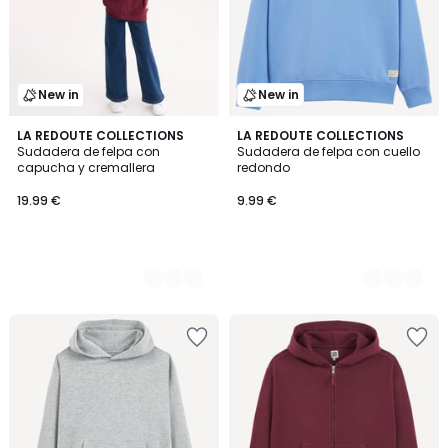
New in
New in
4
LA REDOUTE COLLECTIONS
5
LA REDOUTE COLLECTIONS
Sudadera de felpa con
Sudadera de felpa con cuello
Colores
Colores
capucha y cremallera
redondo
19.99 €
9.99 €