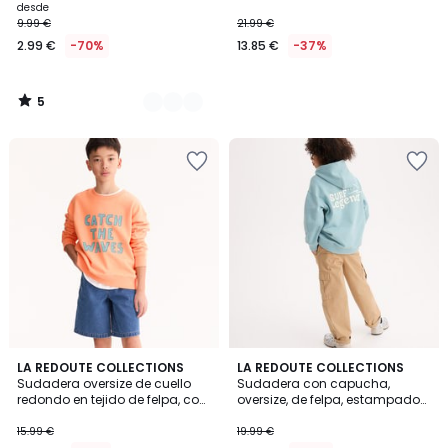
Precio
desde
9.99 €
21.99 €
a
2.99 €
-70%
13.85 €
-37%
partir
de
2.99
5
€
/
5
en
lugar
de
9.99
€
70%
descuento
aplicado.
LA REDOUTE COLLECTIONS
LA REDOUTE COLLECTIONS
Sudadera oversize de cuello
Sudadera con capucha,
redondo en tejido de felpa, con
oversize, de felpa, estampado
mensaje estampado en la
con un sol en la parte
parte delantera
delantera, mensaje estamp
15.99 €
19.99 €