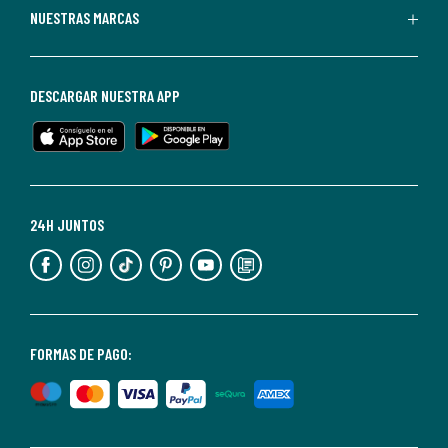
Puedes
NUESTRAS MARCAS
darte
de
baja
DESCARGAR NUESTRA APP
en
cualquier
momento.
Para
más
24H JUNTOS
información,
puedes
consultar
nuestra
<2>política
FORMAS DE PAGO:
de
privacidad</2>.