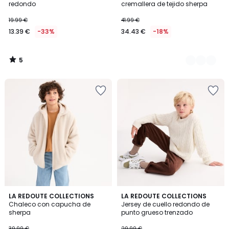
5
redondo
cremallera de tejido sherpa
19.99 €
41.99 €
13.39 €
-33%
34.43 €
-18%
5
/
5
5
5
3
LA REDOUTE COLLECTIONS
LA REDOUTE COLLECTIONS
/
/
Chaleco con capucha de
Jersey de cuello redondo de
Colores
5
5
sherpa
punto grueso trenzado
39.99 €
29.99 €