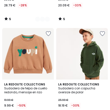
28.79 €
-28%
20.09 €
-33%
5
5
/
/
5
5
5
5
LA REDOUTE COLLECTIONS
LA REDOUTE COLLECTIONS
/
/
Sudadera de felpa de cuello
Sudadera con capucha
5
5
redondo, mensaje en rizo
oversize de polar
19.99 €
25.99 €
9.99 €
-50%
18.19 €
-30%