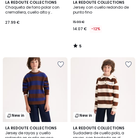
5
LA REDOUTE COLLECTIONS
LA REDOUTE COLLECTIONS
/
Chaqueta de forro polar con
Jersey con cuello redondo de
5
cremallera, cuello alto y
punto fino
estampado de cuadros
27.99 €
15.99 €
14.07 €
-12%
5
/
5
New in
New in
2
LA REDOUTE COLLECTIONS
LA REDOUTE COLLECTIONS
Jersey de rayas y cuello
Sudadera de cuello polo, a
Colores
redondo en punto grueso
rayas, con bordado en el