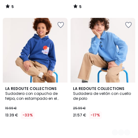
5
5
/
/
5
5
LA REDOUTE COLLECTIONS
3
LA REDOUTE COLLECTIONS
Sudadera con capucha de
Sudadera de vellón con cuello
Colores
felpa, con estampado en el
de polo
pecho
19.99 €
25.99 €
13.39 €
-33%
21.57 €
-17%