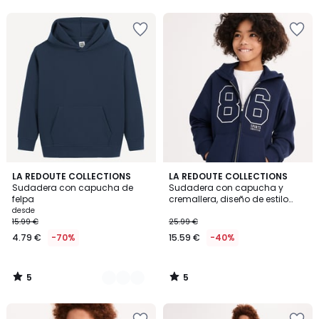
5
5
5
LA REDOUTE COLLECTIONS
LA REDOUTE COLLECTIONS
/
/
Sudadera con capucha de
Sudadera con capucha y
Colores
5
5
felpa
cremallera, diseño de estilo
universitario, tejido de felpa
desde
15.99 €
25.99 €
4.79 €
-70%
15.59 €
-40%
5
5
/
/
5
5