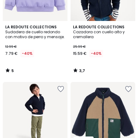
5
3,7
LA REDOUTE COLLECTIONS
LA REDOUTE COLLECTIONS
/
/ 5
Sudadera de cuello redondo
Cazadora con cuello alto y
5
con motivo de perro y mensaje.
cremallera
12.99 €
25.99 €
7.79 €
-40%
15.59 €
-40%
5
3,7
/
/
5
5