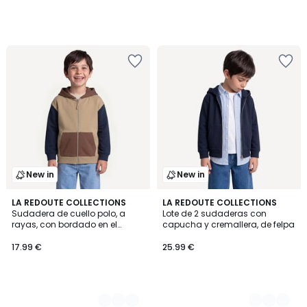
New in
New in
2
LA REDOUTE COLLECTIONS
2
LA REDOUTE COLLECTIONS
Sudadera de cuello polo, a
Lote de 2 sudaderas con
Colores
Colores
rayas, con bordado en el
capucha y cremallera, de felpa
pecho
17.99 €
25.99 €