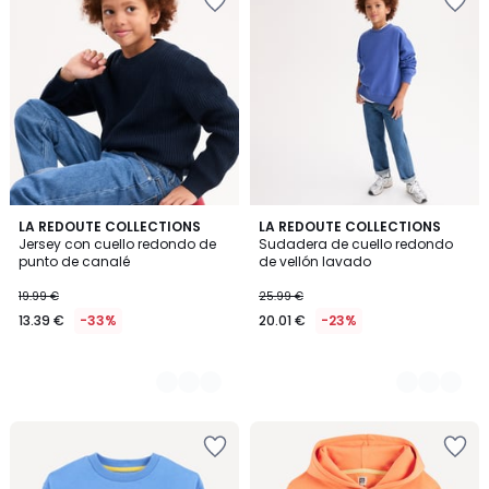
2
LA REDOUTE COLLECTIONS
2
LA REDOUTE COLLECTIONS
Jersey con cuello redondo de
Sudadera de cuello redondo
Colores
Colores
punto de canalé
de vellón lavado
19.99 €
25.99 €
13.39 €
-33%
20.01 €
-23%