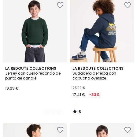
5
2
LA REDOUTE COLLECTIONS
LA REDOUTE COLLECTIONS
/
Jersey con cuello redondo de
Sudadera de felpa con
Colores
5
punto de canalé
capucha oversize
19.99 €
25.99 €
17.41 €
-33%
5
/
5