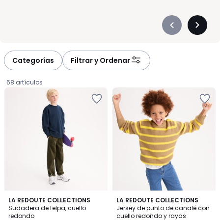
Précédent
Suivan
-
-
défiler
défiler
à
à
Categorías
Filtrar y Ordenar
gauche
droite
58 artículos
5
7
LA REDOUTE COLLECTIONS
LA REDOUTE COLLECTIONS
/
Sudadera de felpa, cuello
Jersey de punto de canalé con
Colores
5
redondo
cuello redondo y rayas