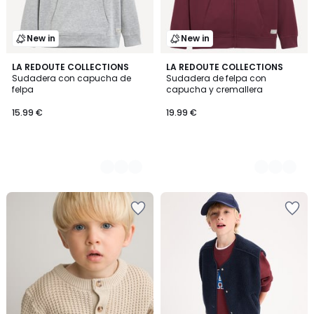
New in
New in
5
LA REDOUTE COLLECTIONS
4
LA REDOUTE COLLECTIONS
Sudadera con capucha de
Sudadera de felpa con
Colores
Colores
felpa
capucha y cremallera
15.99 €
19.99 €