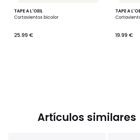
TAPE A L'OEIL
TAPE A L'OE
Cortavientos bicolor
Cortavient
25.99
25.99 €
19.99 €
€.
Artículos similares