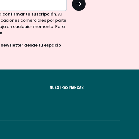
OK
a confirmar tu suscripción.
Al
nicaciones comerciales por parte
aja en cualquier momento. Para
ar
d
.
a newsletter desde tu espacio
NUESTRAS MARCAS