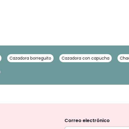
Cazadora borreguito
Cazadora con capucha
Chaq
No
te
olvides
Correo electrónico