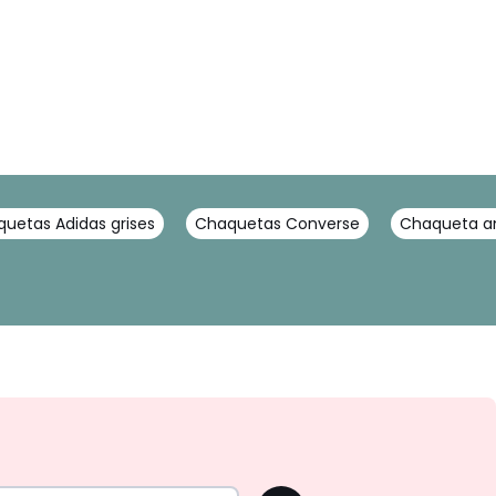
uetas Adidas grises
Chaquetas Converse
Chaqueta a