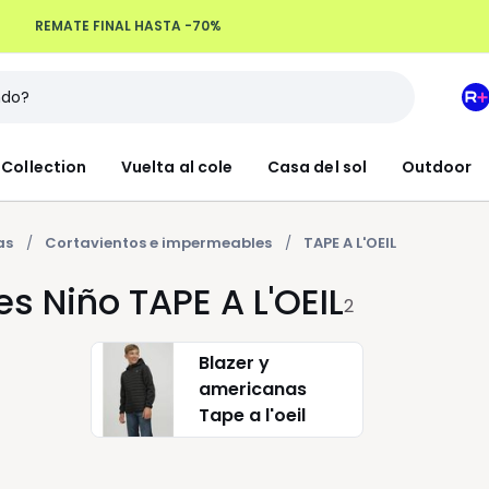
REMATE FINAL HASTA -70%
Devoluciones hasta 100 días
M
e
L
Collection
Vuelta al cole
Casa del sol
Outdoor
R
+
as
Cortavientos e impermeables
TAPE A L'OEIL
 Niño TAPE A L'OEIL
2
Blazer y
americanas
Tape a l'oeil