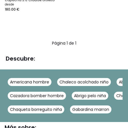
desde
180.00 €
Página 1 de 1
Descubre:
Americana hombre
Chaleco acolchado niño
Abri
Cazadora bomber hombre
Abrigo pelo niña
Chama
Chaqueta borreguito niña
Gabardina marron
Más sobre: