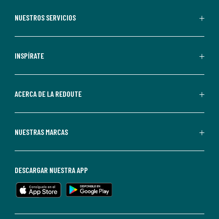
aceptas
recibir
NUESTROS SERVICIOS
comunicaciones
comerciales
personalizadas
INSPÍRATE
por
parte
de
ACERCA DE LA REDOUTE
La
Redoute.
Puedes
NUESTRAS MARCAS
darte
de
baja
DESCARGAR NUESTRA APP
en
cualquier
momento.