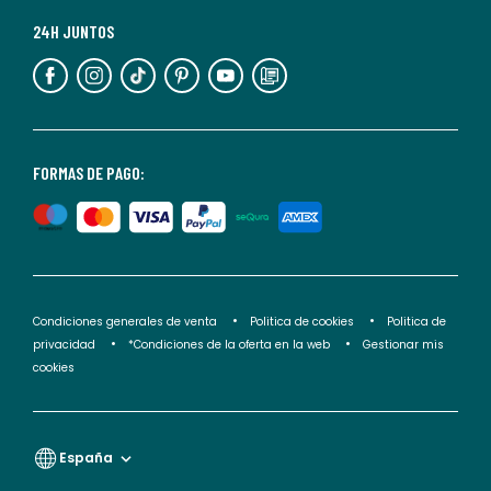
Para
más
24H JUNTOS
información,
puedes
consultar
nuestra
<2>política
FORMAS DE PAGO:
de
privacidad</2>.
Condiciones generales de venta
Politica de cookies
Politica de
privacidad
*Condiciones de la oferta en la web
Gestionar mis
cookies
España