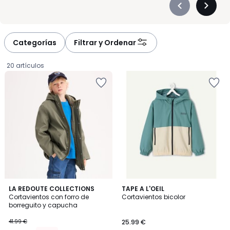
Précédent
Suivan
-
-
défiler
défiler
à
à
Categorías
Filtrar y Ordenar
gauche
droite
20 artículos
4,2
3
LA REDOUTE COLLECTIONS
TAPE A L'OEIL
/ 5
Cortavientos con forro de
Cortavientos bicolor
Colores
borreguito y capucha
31.49
41.99 €
25.99 €
€