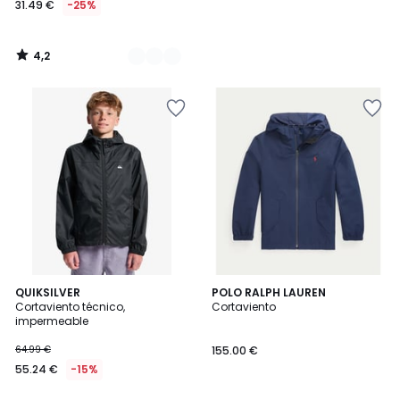
31.49 €
-25%
en
lugar
de
4,2
41.99
/
5
€
25%
descuento
aplicado.
1
QUIKSILVER
POLO RALPH LAUREN
/
Cortaviento técnico,
Cortaviento
5
impermeable
64.99 €
155.00 €
55.24 €
-15%