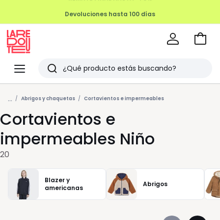
Devoluciones hasta 100 días
Ir
a
La
la
Redoute
Menu
Buscar
cesta
Últimos
...
artículos
Abrigos y chaquetas
Cortavientos e impermeables
Cortavientos e
vistos
impermeables Niño
20
Blazer y
Abrigos
americanas