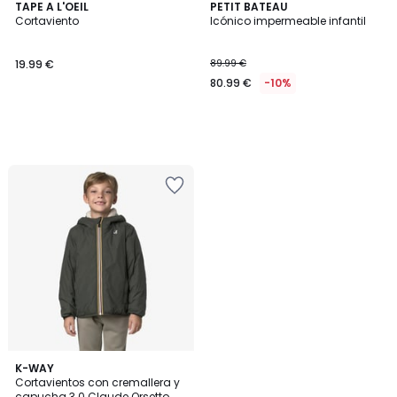
TAPE A L'OEIL
PETIT BATEAU
Cortaviento
Icónico impermeable infantil
19.99 €
89.99 €
80.99 €
-10%
K-WAY
Cortavientos con cremallera y
capucha 3.0 Claude Orsetto