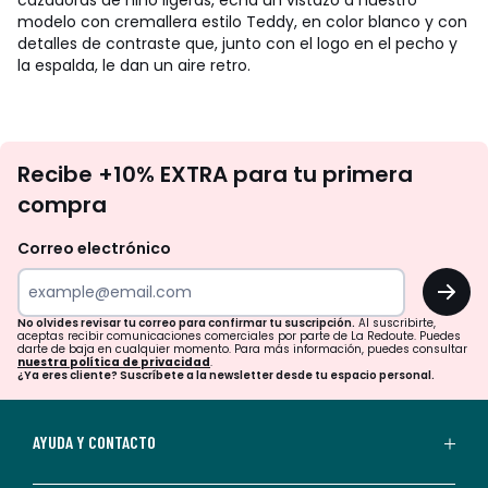
cazadoras de niño ligeras, echa un vistazo a nuestro
modelo con cremallera estilo Teddy, en color blanco y con
detalles de contraste que, junto con el logo en el pecho y
la espalda, le dan un aire retro.
No
Recibe +10% EXTRA para tu primera
te
compra
olvides
revisar
Correo electrónico
tu
OK
correo
para
No olvides revisar tu correo para confirmar tu suscripción.
Al suscribirte,
aceptas recibir comunicaciones comerciales por parte de La Redoute. Puedes
confirmar
darte de baja en cualquier momento. Para más información, puedes consultar
nuestra política de privacidad
.
tu
¿Ya eres cliente? Suscríbete a la newsletter desde tu espacio personal.
suscripción.
Al
AYUDA Y CONTACTO
suscribirte,