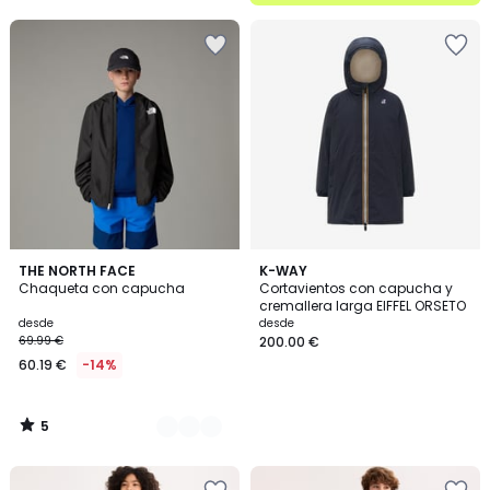
5
2
THE NORTH FACE
K-WAY
/
Chaqueta con capucha
Cortavientos con capucha y
Colores
5
cremallera larga EIFFEL ORSETO
desde
desde
69.99 €
200.00 €
60.19 €
-14%
5
/
5