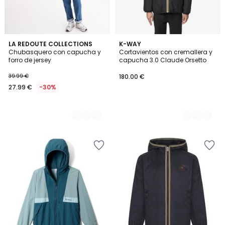
3
LA REDOUTE COLLECTIONS
2
K-WAY
Chubasquero con capucha y
Cortavientos con cremallera y
Colores
Colores
forro de jersey
capucha 3.0 Claude Orsetto
39.99 €
180.00 €
27.99 €
-30%