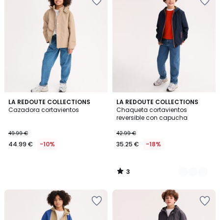
3
LA REDOUTE COLLECTIONS
2
LA REDOUTE COLLECTIONS
/
Cazadora cortavientos
Chaqueta cortavientos
Colores
5
reversible con capucha
49.99 €
42.99 €
44.99 €
-10%
35.25 €
-18%
3
/
5