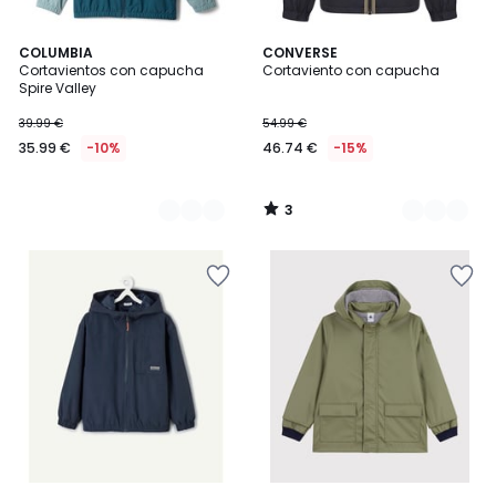
3
2
COLUMBIA
2
CONVERSE
/
Cortavientos con capucha
Cortaviento con capucha
Colores
Colores
5
Spire Valley
39.99 €
54.99 €
35.99 €
-10%
46.74 €
-15%
3
/
5