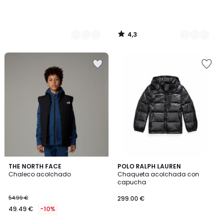
4,3
/
5
2
5
THE NORTH FACE
POLO RALPH LAUREN
/
/
Chaleco acolchado
Chaqueta acolchada con
5
5
capucha
54.99 €
299.00 €
49.49 €
-10%