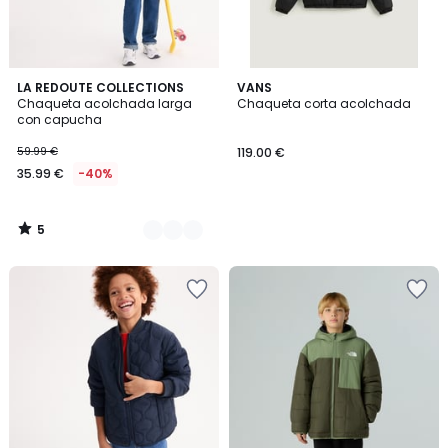
5
2
LA REDOUTE COLLECTIONS
VANS
/
Chaqueta acolchada larga
Chaqueta corta acolchada
Colores
5
con capucha
59.99 €
119.00 €
35.99 €
-40%
5
/
5