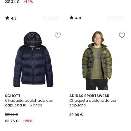
231.34 €
-14%
en
lugar
de
4,9
4,8
269.00
/
/
5
5
€
14%
descuento
aplicado.
4,4
5
2
SCHOTT
ADIDAS SPORTSWEAR
/ 5
/
Chaqueta acolchada con
Chaqueta acolchada con
Colores
5
capucha 10-16 años
capucha
125.00 €
89.99 €
93.75 €
-25%