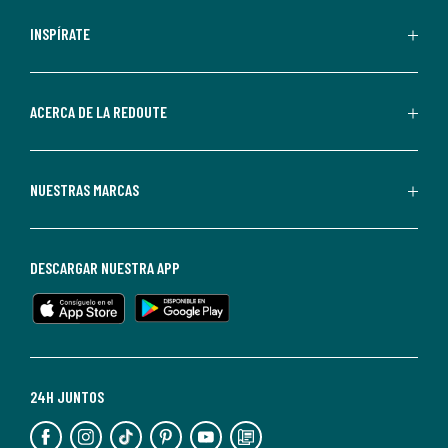
comerciales
personalizadas
INSPÍRATE
por
parte
de
ACERCA DE LA REDOUTE
La
Redoute.
Puedes
NUESTRAS MARCAS
darte
de
baja
DESCARGAR NUESTRA APP
en
cualquier
momento.
Para
más
24H JUNTOS
información,
puedes