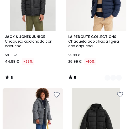
5
5
JACK & JONES JUNIOR
2
LA REDOUTE COLLECTIONS
/
/
Chaqueta acolchada con
Chaqueta acolchada ligera
Colores
5
5
capucha
con capucha
59.99 €
29.99 €
44.99 €
-25%
26.99 €
-10%
5
5
/
/
5
5