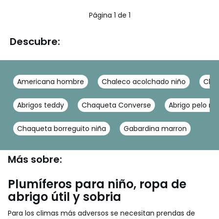
5
Página 1 de 1
Descubre:
Americana hombre
Chaleco acolchado niño
Chaq
Abrigos teddy
Chaqueta Converse
Abrigo pelo ni
Chaqueta borreguito niña
Gabardina marron
Más sobre:
Plumíferos para niño, ropa de
abrigo útil y sobria
Para los climas más adversos se necesitan prendas de