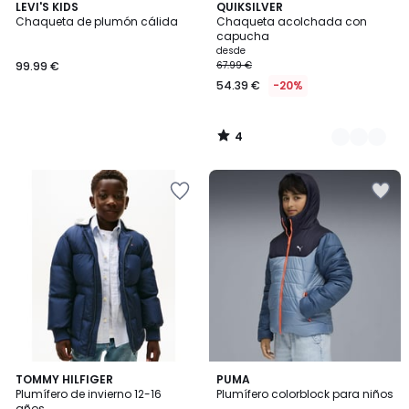
4
LEVI'S KIDS
3
QUIKSILVER
/
Chaqueta de plumón cálida
Chaqueta acolchada con
Colores
5
capucha
desde
99.99 €
67.99 €
54.39 €
-20%
4
/
5
5
TOMMY HILFIGER
PUMA
/
Plumífero de invierno 12-16
Plumífero colorblock para niños
5
años