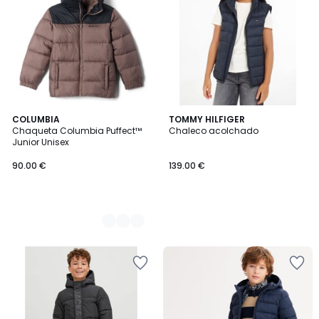
3
COLUMBIA
TOMMY HILFIGER
Chaqueta Columbia Puffect™
Chaleco acolchado
Colores
Junior Unisex
90.00 €
139.00 €