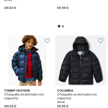
219.00 €
69.99 €
5
/
5
4,3
2
TOMMY HILFIGER
2
COLUMBIA
/ 5
Chaqueta acolchada con
Chaqueta acolchada con
Colores
Colores
capucha
capucha
desde
199.00 €
99.99 €