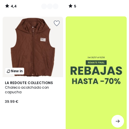
4,4
5
/
/
5
5
.
New in
LA REDOUTE COLLECTIONS
Chaleco acolchado con
capucha
39.99 €