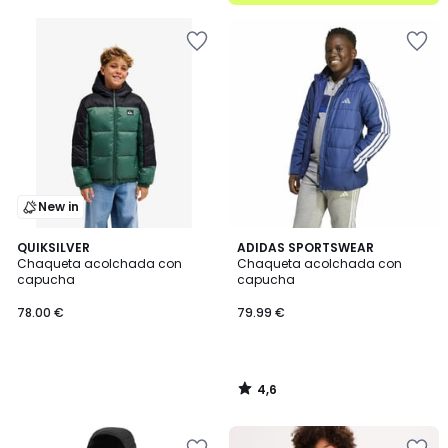
New in
4,6
QUIKSILVER
ADIDAS SPORTSWEAR
/ 5
Chaqueta acolchada con
Chaqueta acolchada con
capucha
capucha
78.00 €
79.99 €
4,6
/
5