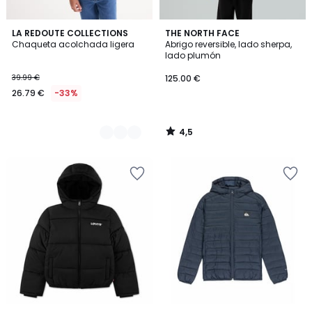
4,5
2
LA REDOUTE COLLECTIONS
THE NORTH FACE
/ 5
Chaqueta acolchada ligera
Abrigo reversible, lado sherpa,
Colores
lado plumón
39.99 €
125.00 €
26.79 €
-33%
4,5
/
5