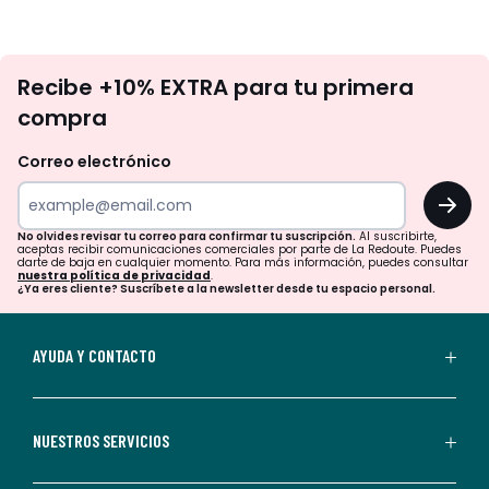
No
Recibe +10% EXTRA para tu primera
te
compra
olvides
revisar
Correo electrónico
tu
OK
correo
para
No olvides revisar tu correo para confirmar tu suscripción.
Al suscribirte,
aceptas recibir comunicaciones comerciales por parte de La Redoute. Puedes
confirmar
darte de baja en cualquier momento. Para más información, puedes consultar
nuestra política de privacidad
.
tu
¿Ya eres cliente? Suscríbete a la newsletter desde tu espacio personal.
suscripción.
Al
AYUDA Y CONTACTO
suscribirte,
aceptas
recibir
NUESTROS SERVICIOS
comunicaciones