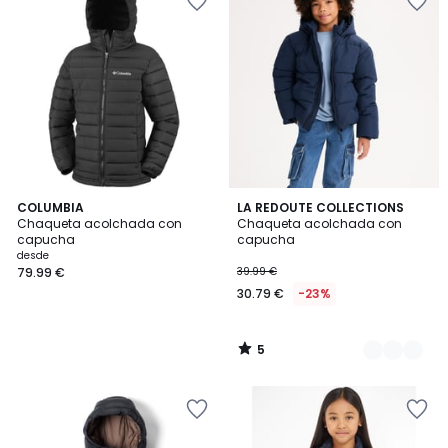
5
COLUMBIA
2
LA REDOUTE COLLECTIONS
/
Chaqueta acolchada con
Chaqueta acolchada con
Colores
5
capucha
capucha
desde
79.99 €
39.99 €
30.79 €
-23%
5
/
5