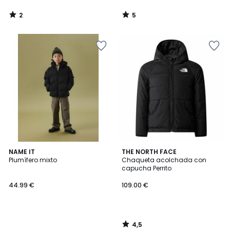
2
5
/
/
5
5
4,5
NAME IT
THE NORTH FACE
/ 5
Plumífero mixto
Chaqueta acolchada con
capucha Perrito
44.99 €
109.00 €
4,5
/