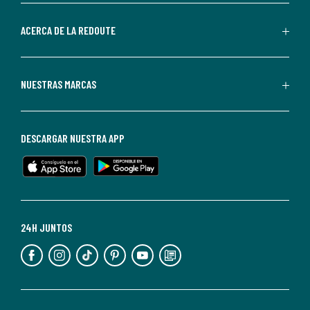
parte
de
ACERCA DE LA REDOUTE
La
Redoute.
Puedes
NUESTRAS MARCAS
darte
de
baja
DESCARGAR NUESTRA APP
en
cualquier
momento.
Para
más
24H JUNTOS
información,
puedes
consultar
nuestra