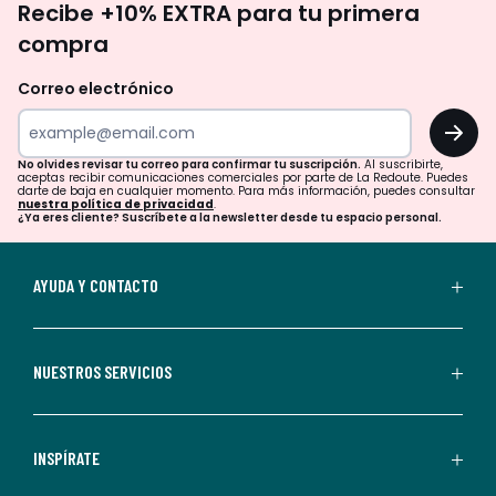
Recibe +10% EXTRA para tu primera
te
compra
olvides
revisar
Correo electrónico
tu
OK
correo
para
No olvides revisar tu correo para confirmar tu suscripción.
Al suscribirte,
aceptas recibir comunicaciones comerciales por parte de La Redoute. Puedes
confirmar
darte de baja en cualquier momento. Para más información, puedes consultar
nuestra política de privacidad
.
tu
¿Ya eres cliente? Suscríbete a la newsletter desde tu espacio personal.
suscripción.
Al
AYUDA Y CONTACTO
suscribirte,
aceptas
recibir
NUESTROS SERVICIOS
comunicaciones
comerciales
personalizadas
INSPÍRATE
por