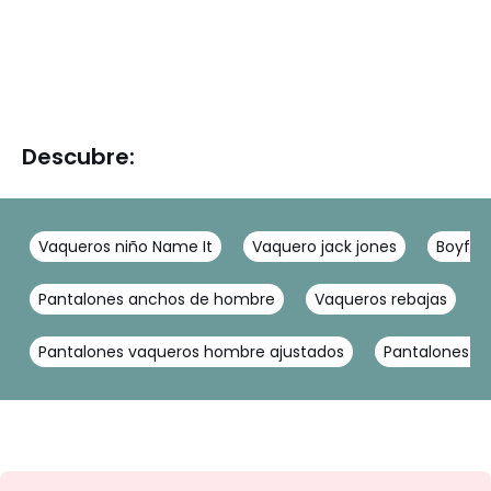
Descubre:
Vaqueros niño Name It
Vaquero jack jones
Boyfri
Pantalones anchos de hombre
Vaqueros rebajas
Pantalones vaqueros hombre ajustados
Pantalones ti
No