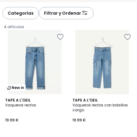
défiler
défiler
à
à
Categorías
Filtrar y Ordenar
gauche
droite
4 artículos
New in
TAPE A L'OEIL
TAPE A L'OEIL
Vaqueros rectos
Vaqueros rectos con bolsillos
cargo
19.99
19.99 €
19.99 €
€.