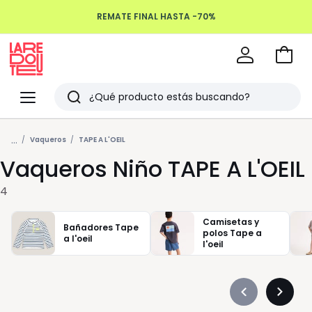
REMATE FINAL HASTA -70%
Ir
a
La
la
Redoute
Menu
Buscar
cesta
Últimos
...
artículos
Vaqueros
TAPE A L'OEIL
Vaqueros Niño TAPE A L'OEIL
vistos
4
Camisetas y
Bañadores Tape
polos Tape a
a l'oeil
l'oeil
Précédent
Suivan
-
-