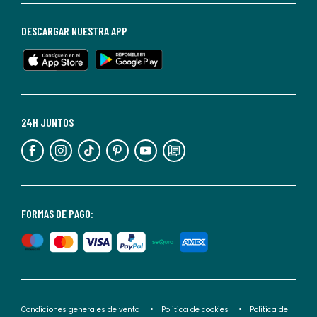
de
baja
DESCARGAR NUESTRA APP
en
cualquier
momento.
Para
más
24H JUNTOS
información,
puedes
consultar
nuestra
<2>política
FORMAS DE PAGO:
de
privacidad</2>.
Condiciones generales de venta
Politica de cookies
Politica de