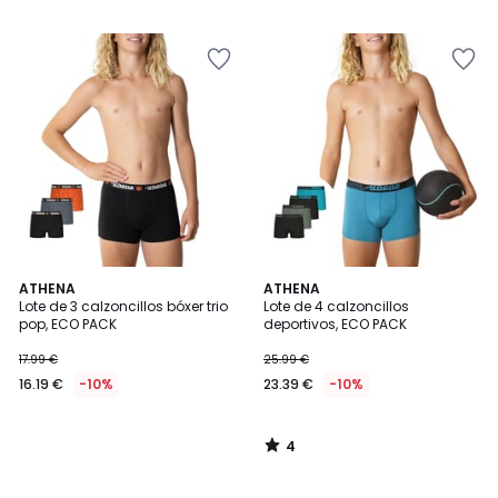
35.99
€
10%
descuento
aplicado.
4
ATHENA
ATHENA
/
Lote de 3 calzoncillos bóxer trio
Lote de 4 calzoncillos
5
pop, ECO PACK
deportivos, ECO PACK
17.99 €
25.99 €
16.19 €
-10%
23.39 €
-10%
4
/
5