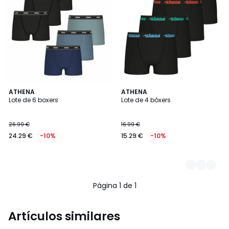
ATHENA
2
ATHENA
Lote de 6 boxers
Lote de 4 bóxers
Colores
26.99 €
16.99 €
24.29 €
-10%
15.29 €
-10%
Página 1 de 1
Artículos similares