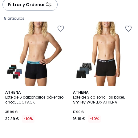
Filtrar y Ordenar
8 artículos
ATHENA
ATHENA
Lote de 6 calzoncillos bóxer trio
Lote de 3 calzoncillos bóxer,
choc, ECO PACK
Smiley WORLD x ATHENA
32.39
35.99 €
17.99 €
€
32.39 €
-10%
16.19 €
-10%
en
lugar
de