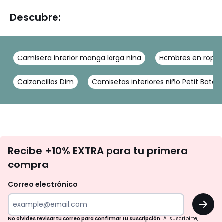
Descubre:
Camiseta interior manga larga niña
Hombres en ropa i
Calzoncillos Dim
Camisetas interiores niño Petit Batea
No
Recibe +10% EXTRA para tu primera
te
compra
olvides
revisar
Correo electrónico
tu
OK
correo
para
No olvides revisar tu correo para confirmar tu suscripción.
Al suscribirte,