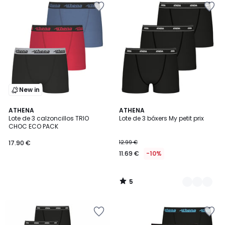
New in
5
ATHENA
2
ATHENA
/
Lote de 3 calzoncillos TRIO
Lote de 3 bóxers My petit prix
Colores
5
CHOC ECO PACK
17.90 €
12.99 €
11.69 €
-10%
5
/
5