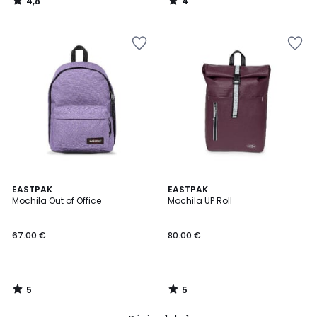
4,8
4
/
/
5
5
5
5
EASTPAK
EASTPAK
/
/
Mochila Out of Office
Mochila UP Roll
5
5
67.00 €
80.00 €
5
5
/
/
5
5