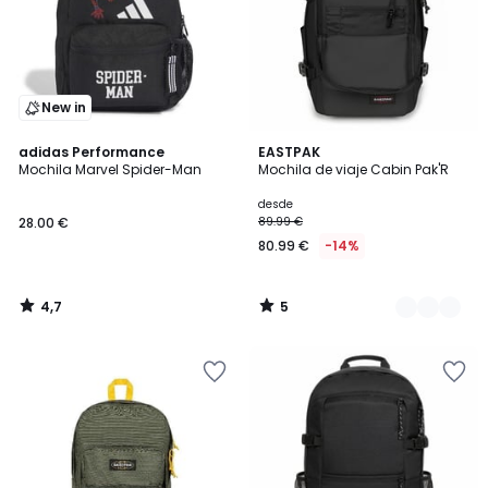
New in
4,7
5
adidas Performance
2
EASTPAK
/ 5
/
Mochila Marvel Spider-Man
Mochila de viaje Cabin Pak'R
Colores
5
desde
28.00 €
89.99 €
80.99 €
-14%
4,7
5
/
/
5
5