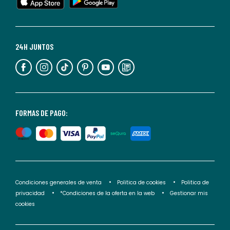
cualquier
momento.
Para
más
24H JUNTOS
información,
puedes
consultar
nuestra
<2>política
FORMAS DE PAGO:
de
privacidad</2>.
Condiciones generales de venta
Politica de cookies
Politica de
privacidad
*Condiciones de la oferta en la web
Gestionar mis
cookies