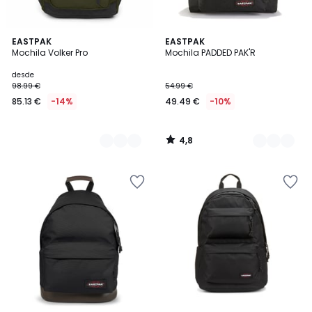
4,8
2
EASTPAK
3
EASTPAK
/ 5
Mochila Volker Pro
Mochila PADDED PAK'R
Colores
Colores
desde
98.99 €
54.99 €
85.13 €
-14%
49.49 €
-10%
4,8
/
5