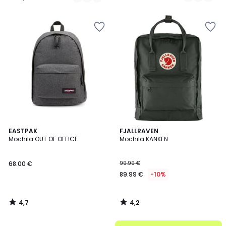
110.00
/
/
5
5
€
15%
descuento
aplicado.
4,7
4,2
EASTPAK
FJALLRAVEN
/ 5
/ 5
Mochila OUT OF OFFICE
Mochila KANKEN
68.00 €
99.99 €
89.99 €
-10%
4,7
4,2
/
/
5
5
.