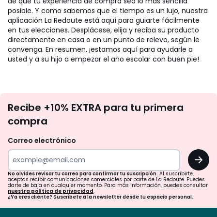
de que tu experiencia de compra sea lo más sencilla
posible. Y como sabemos que el tiempo es un lujo, nuestra
aplicación La Redoute está aquí para guiarte fácilmente
en tus elecciones. Desplácese, elija y reciba su producto
directamente en casa o en un punto de relevo, según le
convenga. En resumen, ¡estamos aquí para ayudarle a
usted y a su hijo a empezar el año escolar con buen pie!
No
Recibe +10% EXTRA para tu primera
te
compra
olvides
revisar
Correo electrónico
tu
OK
correo
para
No olvides revisar tu correo para confirmar tu suscripción.
Al suscribirte,
aceptas recibir comunicaciones comerciales por parte de La Redoute. Puedes
confirmar
darte de baja en cualquier momento. Para más información, puedes consultar
nuestra política de privacidad
.
tu
¿Ya eres cliente? Suscríbete a la newsletter desde tu espacio personal.
suscripción.