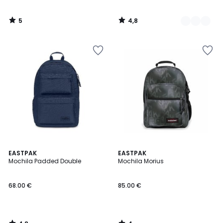
5
4,8
/
/
5
5
4,8
4
EASTPAK
EASTPAK
/ 5
/
Mochila Padded Double
Mochila Morius
5
68.00 €
85.00 €