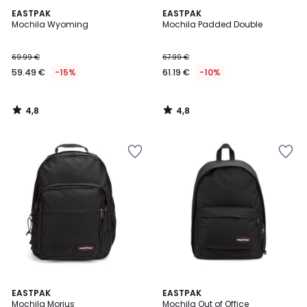
4,8
4,8
EASTPAK
EASTPAK
/ 5
/ 5
Mochila Wyoming
Mochila Padded Double
69.99 €
67.99 €
59.49 €
-15%
61.19 €
-10%
4,8
4,8
/
/
5
5
4
5
EASTPAK
2
EASTPAK
/
/
Mochila Morius
Mochila Out of Office