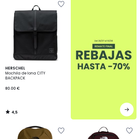
4,5
HERSCHEL
/ 5
Mochila de lona CITY
BACKPACK
80.00 €
4,5
/
5