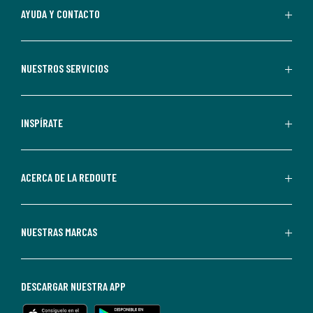
Al
AYUDA Y CONTACTO
suscribirte,
aceptas
recibir
NUESTROS SERVICIOS
comunicaciones
comerciales
personalizadas
INSPÍRATE
por
parte
de
ACERCA DE LA REDOUTE
La
Redoute.
Puedes
NUESTRAS MARCAS
darte
de
baja
DESCARGAR NUESTRA APP
en