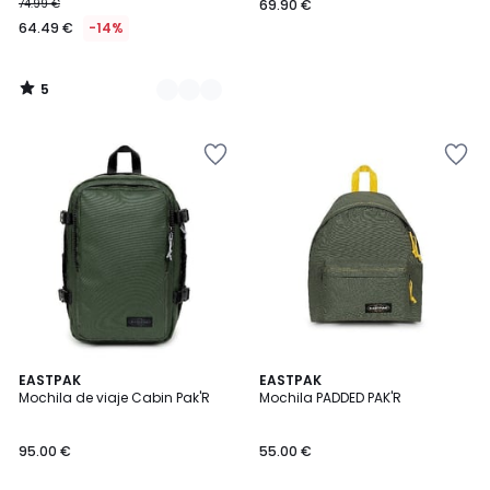
74.99 €
69.90 €
64.49 €
-14%
5
/
5
5
4,8
EASTPAK
4
EASTPAK
/
/ 5
Mochila de viaje Cabin Pak'R
Mochila PADDED PAK'R
Colores
5
95.00 €
55.00 €