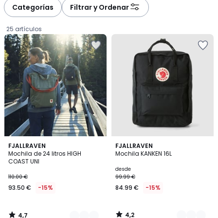
à
à
Categorías
Filtrar y Ordenar
gauche
droite
25 artículos
4,7
4,2
5
FJALLRAVEN
3
FJALLRAVEN
/ 5
/ 5
Mochila de 24 litros HIGH
Mochila KANKEN 16L
Colores
Colores
COAST UNI
93.50
desde
110.00 €
99.99 €
€
93.50 €
-15%
84.99 €
-15%
en
lugar
de
4,2
4,7