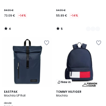
Colores
5
5
84.99 €
64.99 €
73.09 €
-14%
55.89 €
-14%
4
5
/
/
5
5
New in
5
3
EASTPAK
TOMMY HILFIGER
/
Mochila UP Roll
Mochila
Colores
5
desde