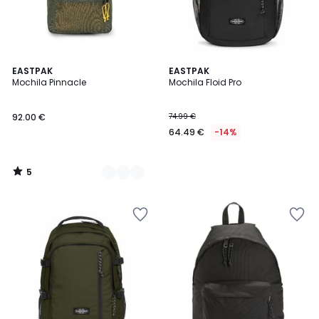
5
2
EASTPAK
EASTPAK
/
Mochila Pinnacle
Mochila Floid Pro
Colores
5
92.00 €
74.99 €
64.49 €
-14%
5
/
5