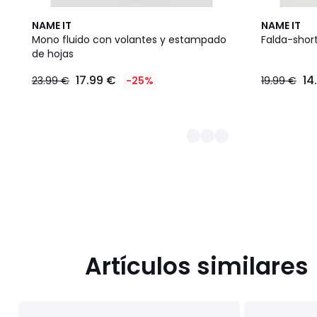
2
NAME IT
NAME IT
Colores
Mono fluido con volantes y estampado
Falda-shor
de hojas
17.99
17.99 €
14
23.99 €
-25%
19.99 €
€
en
lugar
de
23.99
€
25%
descuento
aplicado.
Artículos similares