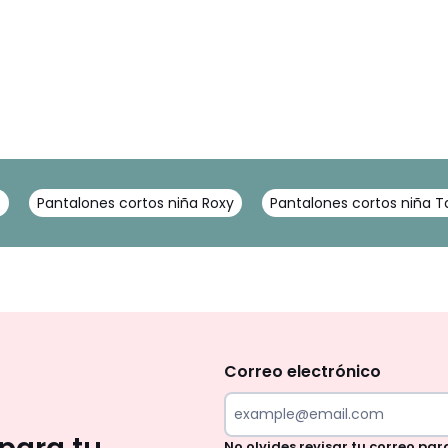
t
Pantalones cortos niña Roxy
Pantalones cortos niña Ta
No
te
olvides
Correo electrónico
revisar
tu
No olvides revisar tu correo par