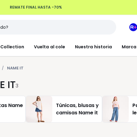
REMATE FINAL HASTA -70%
Devoluciones hasta 100 días
M
e
L
Collection
Vuelta al cole
Nuestra historia
Marca
R
+
NAME IT
E IT
3
tas Name
Túnicas, blusas y
P
camisas Name it
l