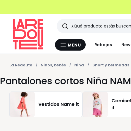
Buscar
Últimos
Rebajas
New 
MENU
Menu
artículos
La
Redoute
vistos
La Redoute
Niños, bebés
Niña
Short y bermudas
Pantalones cortos Niña NAM
Camise
Vestidos Name it
it