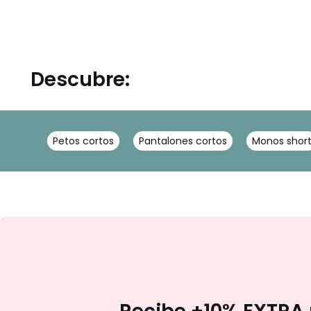
Descubre:
Petos cortos
Pantalones cortos
Monos shor