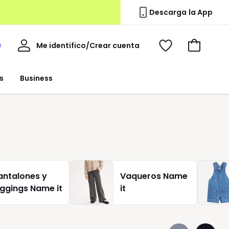
Descarga la App
Mi
Me identifico/Crear cuenta
i
Ver
Ir
cuenta
spacio
mis
a
a
favoritos
la
s
Business
edoute
cesta
antalones y
Vaqueros Name
eggings Name it
it