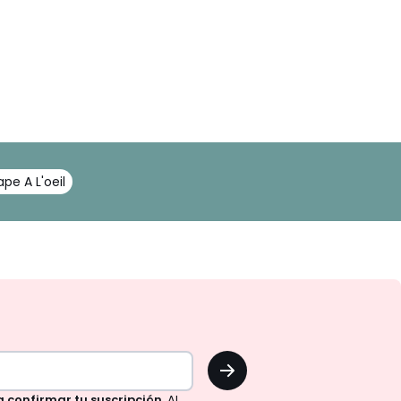
pe A L'oeil
OK
a confirmar tu suscripción.
Al