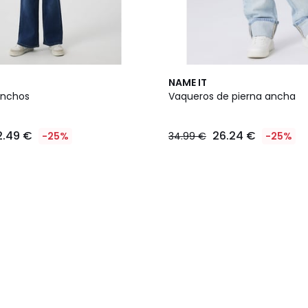
NAME IT
anchos
Vaqueros de pierna ancha
2.49 €
26.24 €
-25%
34.99 €
-25%