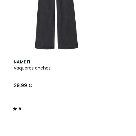
5
NAME IT
/
Vaqueros anchos
5
29.99 €
5
/
5