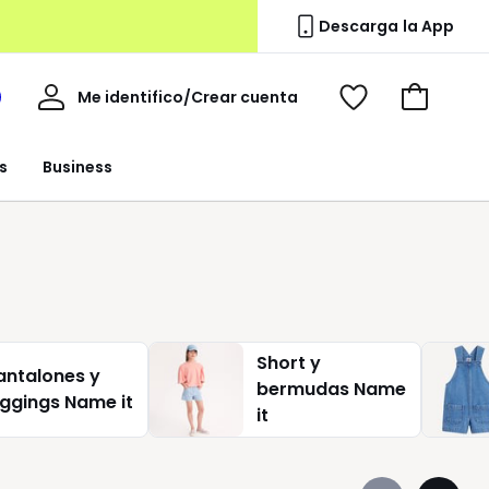
Descarga la App
Mi
Me identifico/Crear cuenta
i
Ver
Ir
cuenta
spacio
mis
a
a
favoritos
la
s
Business
edoute
cesta
Short y
antalones y
bermudas Name
eggings Name it
it