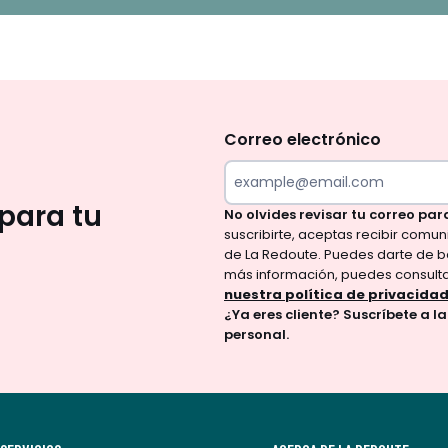
No
te
olvides
Correo electrónico
revisar
tu
para tu
No olvides revisar tu correo par
correo
suscribirte, aceptas recibir comu
para
de La Redoute. Puedes darte de b
confirmar
más información, puedes consult
tu
nuestra política de privacida
¿Ya eres cliente? Suscríbete a l
suscripción.
personal.
Al
suscribirte,
aceptas
recibir