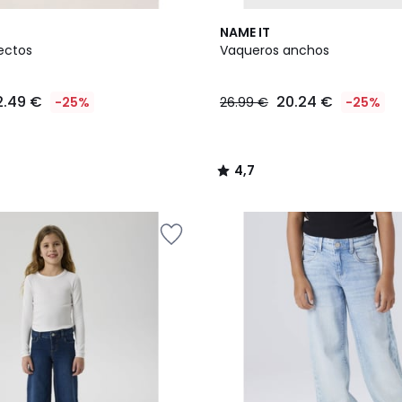
4
4,7
NAME IT
Colores
/ 5
ectos
Vaqueros anchos
2.49 €
20.24 €
-25%
26.99 €
-25%
4,7
/
5