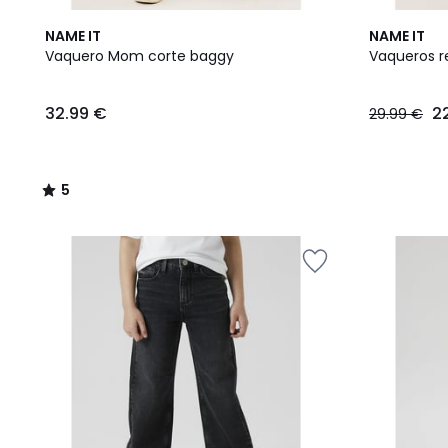
5
NAME IT
NAME IT
/
Vaquero Mom corte baggy
Vaqueros r
5
32.99
32.99 €
2
29.99 €
€.
5
/
5