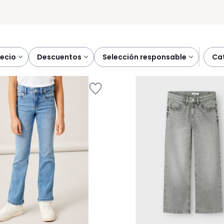
precio
descuentos
selección responsable
c