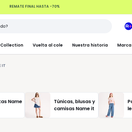
Devoluciones hasta 100 días
M
e
L
Collection
Vuelta al cole
Nuestra historia
Marca
R
+
 IT
tas Name
Túnicas, blusas y
P
camisas Name it
l