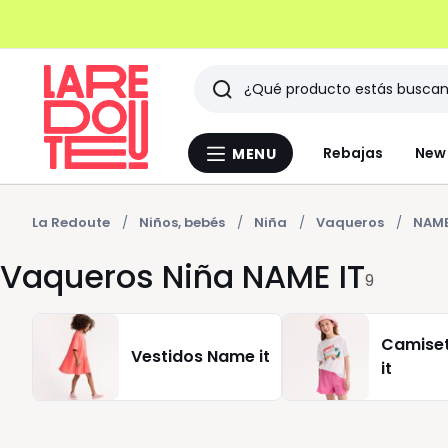
Buscar
Últimos
Rebajas
New 
MENU
Menu
artículos
La
Redoute
vistos
La Redoute
Niños, bebés
Niña
Vaqueros
NAME
Vaqueros Niña NAME IT
9
Camise
Vestidos Name it
it