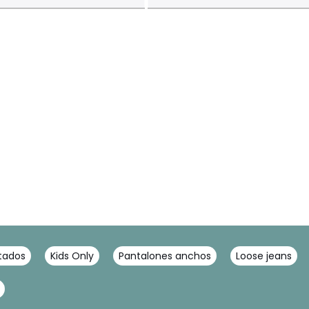
tados
Kids Only
Pantalones anchos
Loose jeans