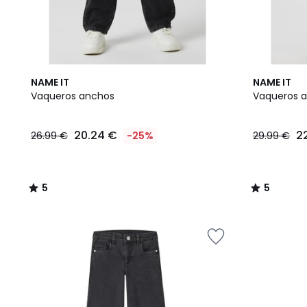
5
5
NAME IT
NAME IT
/
/
Vaqueros anchos
Vaqueros 
5
5
20.24 €
2
26.99 €
-25%
29.99 €
5
5
/
/
5
5