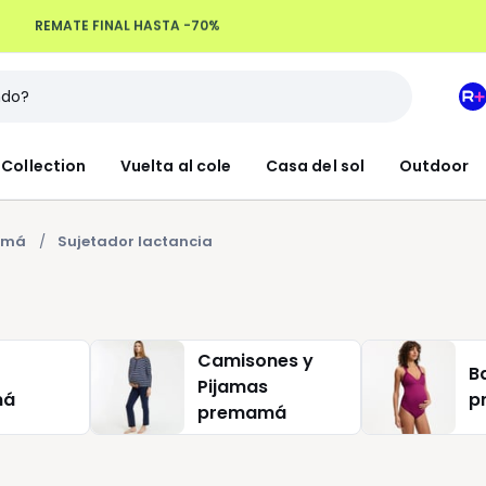
Devoluciones hasta 100 días
M
e
L
Collection
Vuelta al cole
Casa del sol
Outdoor
R
+
mamá
Sujetador lactancia
Camisones y
B
Pijamas
má
p
premamá