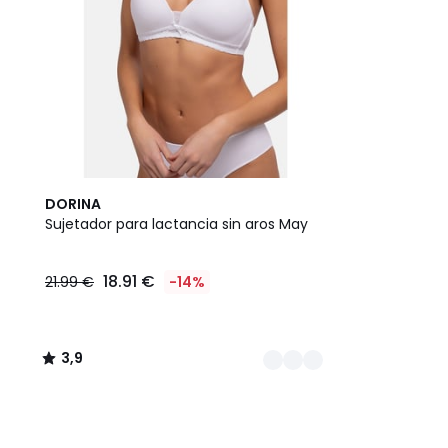
2
3,9
DORINA
Colores
/ 5
Sujetador para lactancia sin aros May
18.91 €
21.99 €
-14%
3,9
/
5