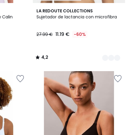
2
4,2
LA REDOUTE COLLECTIONS
Colores
/ 5
 Calin
Sujetador de lactancia con microfibra
11.19 €
27.99 €
-60%
4,2
/
5