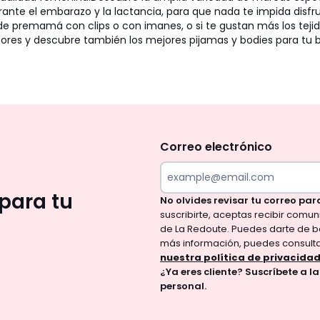
nte el embarazo y la lactancia, para que nada te impida disfr
es de premamá con clips o con imanes, o si te gustan más los tej
ores y descubre también los mejores pijamas y bodies para tu 
No
te
olvides
Correo electrónico
revisar
tu
para tu
No olvides revisar tu correo par
correo
suscribirte, aceptas recibir comu
para
de La Redoute. Puedes darte de b
confirmar
más información, puedes consult
tu
nuestra política de privacida
¿Ya eres cliente? Suscríbete a l
suscripción.
personal.
Al
suscribirte,