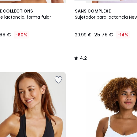
4,2
E COLLECTIONS
SANS COMPLEXE
/ 5
e lactancia, forma fular
Sujetador para lactancia New
.99 €
25.79 €
-60%
29.99 €
-14%
4,2
/
5