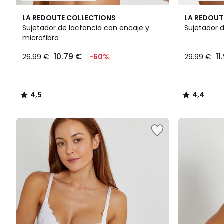
4,5
4,4
LA REDOUTE COLLECTIONS
LA REDOUT
/ 5
/ 5
Sujetador de lactancia con encaje y
Sujetador d
microfibra
10.79
10.79 €
11
26.99 €
-60%
29.99 €
€
en
lugar
de
4,5
4,4
26.99
/
/
€
5
5
60%
descuento
aplicado.