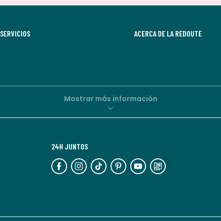
aceptas
recibir
SERVICIOS
comunicaciones
ACERCA DE LA REDOUTE
comerciales
personalizadas
por
parte
de
Mostrar más información
La
Redoute.
Puedes
24H JUNTOS
darte
de
baja
en
cualquier
momento.