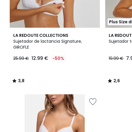
Plus Size 
3,8
2,6
LA REDOUTE COLLECTIONS
LA REDOUT
/ 5
/ 5
Sujetador de lactancia Signature,
Sujetador 
GIROFLE
12.99 €
7.
25.99 €
-50%
19.99 €
3,8
2,6
/
/
5
5