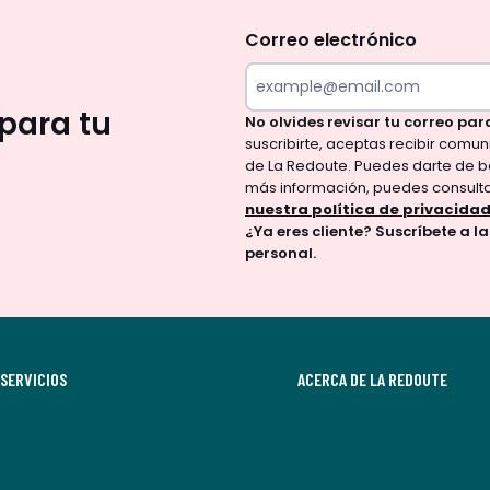
te
olvides
Correo electrónico
revisar
tu
para tu
No olvides revisar tu correo par
correo
suscribirte, aceptas recibir comu
para
de La Redoute. Puedes darte de b
confirmar
más información, puedes consult
tu
nuestra política de privacida
¿Ya eres cliente? Suscríbete a l
suscripción.
personal.
Al
suscribirte,
aceptas
recibir
SERVICIOS
comunicaciones
ACERCA DE LA REDOUTE
comerciales
personalizadas
por