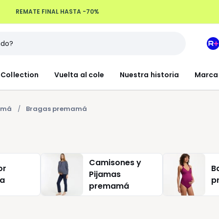
REMATE FINAL HASTA -70%
Devoluciones hasta 100 días
M
e
L
Collection
Vuelta al cole
Nuestra historia
Marca
R
+
mamá
Bragas premamá
Camisones y
or
B
Pijamas
ia
p
premamá