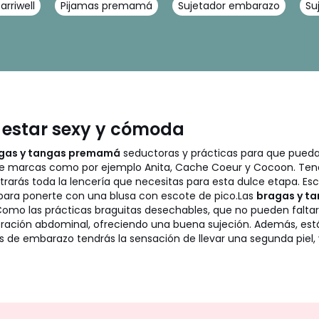
arriwell
Pijamas premamá
Sujetador embarazo
Su
estar sexy y cómoda
gas y tangas premamá
seductoras y prácticas para que puedas
de marcas como por ejemplo Anita, Cache Coeur y Cocoon. Tene
arás toda la lencería que necesitas para esta dulce etapa. Esc
para ponerte con una blusa con escote de pico.
Las
bragas y t
omo las prácticas braguitas desechables, que no pueden faltar
ración abdominal, ofreciendo una buena sujeción. Además, está 
s de embarazo tendrás la sensación de llevar una segunda piel, 
No