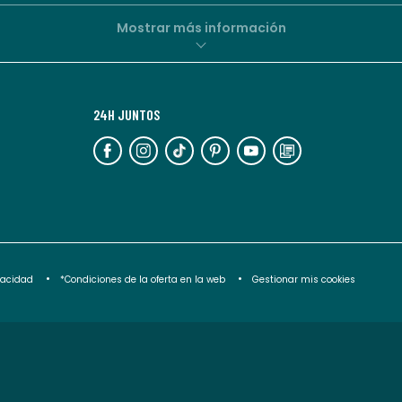
parte
de
Mostrar más información
La
Redoute.
Puedes
24H JUNTOS
darte
de
baja
en
cualquier
momento.
Para
ivacidad
*Condiciones de la oferta en la web
Gestionar mis cookies
más
información,
puedes
consultar
nuestra