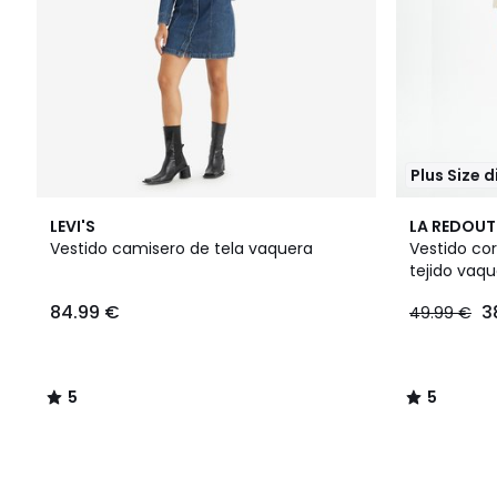
Plus Size 
5
5
LEVI'S
LA REDOUT
/
/
Vestido camisero de tela vaquera
Vestido co
5
5
tejido vaq
84.99 €
3
49.99 €
5
5
/
/
5
5