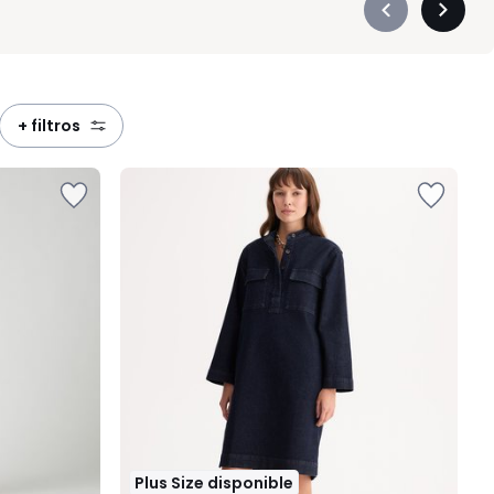
Précédent
Suivan
-
-
défiler
défiler
à
à
gauche
droite
+ filtros
Plus Size disponible