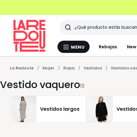
Buscar
Últimos
Rebajas
New 
MENU
Menu
artículos
La
Redoute
vistos
La Redoute
Mujer
Ropa
Vestidos
Vestidos va
Vestido vaquero
12
Vestidos largos
Vestido