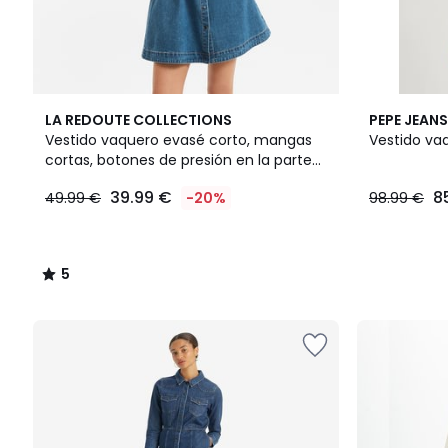
5
LA REDOUTE COLLECTIONS
PEPE JEANS
/
Vestido vaquero evasé corto, mangas
Vestido va
5
cortas, botones de presión en la parte
delantera
39.99 €
8
49.99 €
-20%
98.99 €
5
/
5