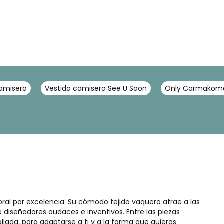
camisero
Vestido camisero See U Soon
Only Carmakoma
l por excelencia. Su cómodo tejido vaquero atrae a las
 diseñadores audaces e inventivos. Entre las piezas
llada, para adaptarse a ti y a la forma que quieras