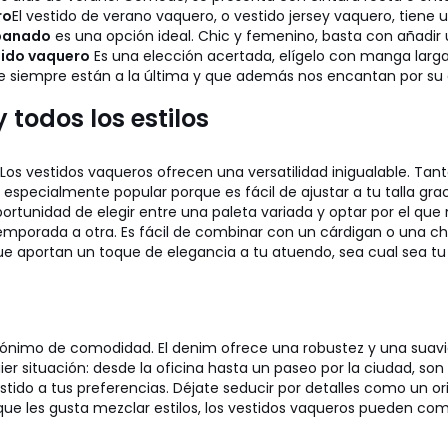
ro
El vestido de verano vaquero, o vestido jersey vaquero, tiene u
panado
es una opción ideal. Chic y femenino, basta con añadir
tido vaquero
Es una elección acertada, elígelo con manga larga o
ue siempre están a la última y que además nos encantan por s
todos los estilos
os vestidos vaqueros ofrecen una versatilidad inigualable. Tant
 especialmente popular porque es fácil de ajustar a tu talla grac
oportunidad de elegir entre una paleta variada y optar por el qu
porada a otra. Es fácil de combinar con un cárdigan o una chaq
ue aportan un toque de elegancia a tu atuendo, sea cual sea tu 
sinónimo de comodidad. El denim ofrece una robustez y una suav
er situación: desde la oficina hasta un paseo por la ciudad, son 
tido a tus preferencias. Déjate seducir por detalles como un ori
que les gusta mezclar estilos, los vestidos vaqueros pueden com