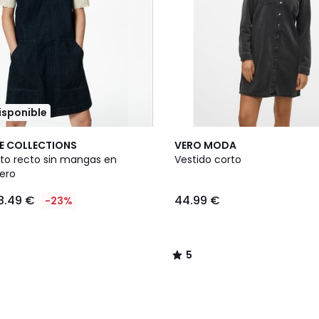
disponible
5
E COLLECTIONS
VERO MODA
/
rto recto sin mangas en
Vestido corto
5
uero
8.49 €
44.99 €
-23%
5
/
5