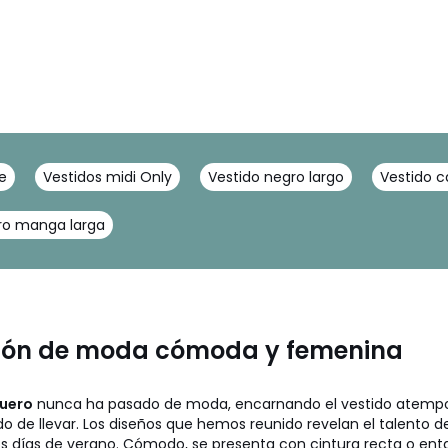
le
Vestidos midi Only
Vestido negro largo
Vestido 
ro manga larga
ación de moda cómoda y femenina
quero
nunca ha pasado de moda, encarnando el vestido atempora
de llevar. Los diseños que hemos reunido revelan el talento de
los días de verano. Cómodo, se presenta con cintura recta o enta