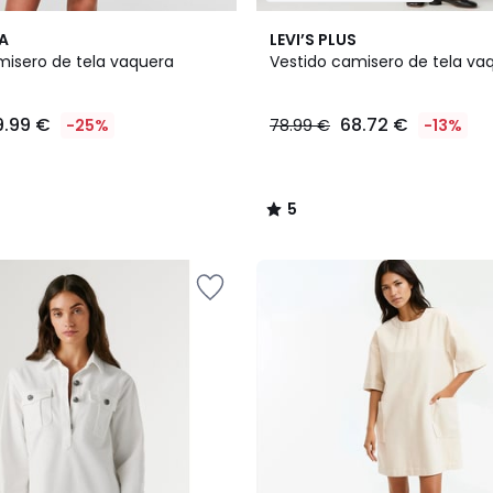
5
A
LEVI’S PLUS
/
misero de tela vaquera
Vestido camisero de tela va
5
9.99 €
68.72 €
-25%
78.99 €
-13%
5
/
5