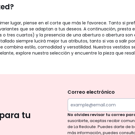
ted?
mer lugar, piense en el corte que más le favorece. Tanto si pref
ariantes que se adaptan a tus deseos. A continuación, presta e
gas o tres cuartos) y la presencia de una abertura o abertura s
tallado siempre lucirá mejor tus atributos, tanto si vas a salir p
 combina estilo, comodidad y versatilidad. Nuestros vestidos se
elante, explore nuestra selección y encuentre la pieza que resalt
No
te
olvides
Correo electrónico
revisar
tu
para tu
No olvides revisar tu correo par
correo
suscribirte, aceptas recibir comu
para
de La Redoute. Puedes darte de b
confirmar
más información, puedes consult