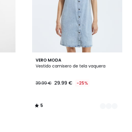
2
5
VERO MODA
Colores
/
Vestido camisero de tela vaquera
5
29.99 €
39.99 €
-25%
5
/
5