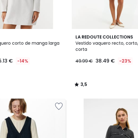
2
3,5
LA REDOUTE COLLECTIONS
Colores
/ 5
quero corto de manga larga
Vestido vaquero recto, cort
corta
5.13 €
38.49 €
-14%
49.99 €
-23%
3,5
/
5