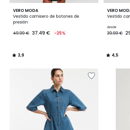
3,9
4,5
VERO MODA
VERO MOD
/ 5
/ 5
Vestido camisero de botones de
Vestido ca
presión
37.49
desde
37.49 €
2
49.99 €
-25%
39.99 €
€
en
lugar
de
3,9
4,5
49.99
/
/
€
5
5
25%
descuento
aplicado.