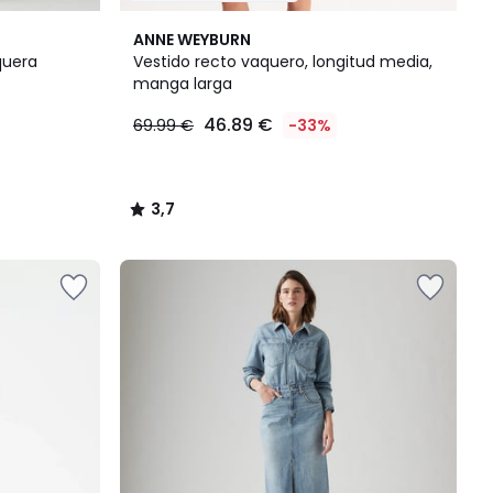
3,7
ANNE WEYBURN
/ 5
quera
Vestido recto vaquero, longitud media,
manga larga
46.89 €
69.99 €
-33%
3,7
/
5