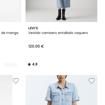
4,8
LEVI'S
/ 5
o, de manga
Vestido camisero entallado vaquero
120.00 €
4,8
/
5