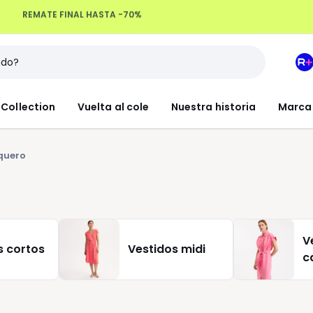
Devoluciones hasta 100 días
M
e
L
Collection
Vuelta al cole
Nuestra historia
Marca
R
+
quero
V
s cortos
Vestidos midi
c