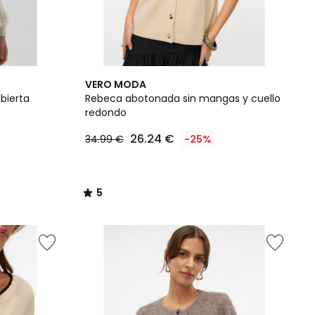
5
VERO MODA
/
bierta
Rebeca abotonada sin mangas y cuello
5
redondo
26.24 €
34.99 €
-25%
5
/
5