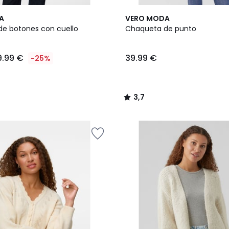
2
3,7
A
VERO MODA
Colores
/ 5
e botones con cuello
Chaqueta de punto
9.99 €
39.99 €
-25%
3,7
/
5