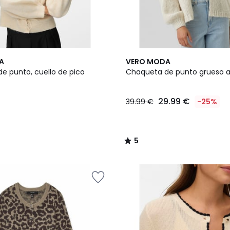
5
A
VERO MODA
/
e punto, cuello de pico
Chaqueta de punto grueso a
5
29.99 €
39.99 €
-25%
5
/
5