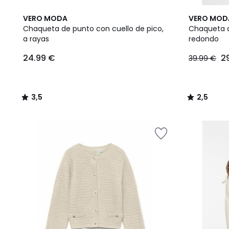
3,5
2,5
VERO MODA
VERO MOD
/ 5
/ 5
Chaqueta de punto con cuello de pico,
Chaqueta d
a rayas
redondo
24.99
24.99 €
2
39.99 €
€.
3,5
2,5
/
/
5
5