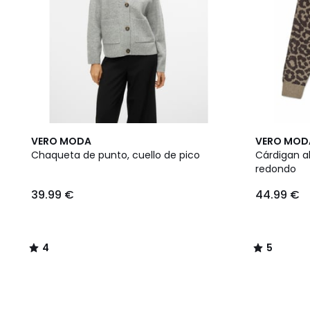
4
5
VERO MODA
VERO MOD
/
/
Chaqueta de punto, cuello de pico
Cárdigan a
5
5
redondo
39.99 €
44.99 €
4
5
/
/
5
5