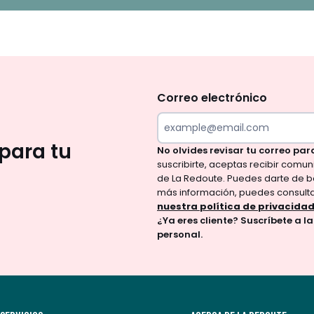
No
te
olvides
Correo electrónico
revisar
tu
para tu
No olvides revisar tu correo par
correo
suscribirte, aceptas recibir comu
para
de La Redoute. Puedes darte de b
confirmar
más información, puedes consult
tu
nuestra política de privacida
¿Ya eres cliente? Suscríbete a l
suscripción.
personal.
Al
suscribirte,
aceptas
recibir