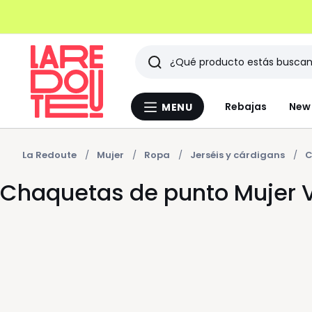
Buscar
Últimos
Rebajas
New 
MENU
Menu
artículos
La
Redoute
vistos
La Redoute
Mujer
Ropa
Jerséis y cárdigans
C
Chaquetas de punto Mujer