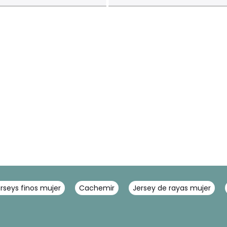
rseys finos mujer
Cachemir
Jersey de rayas mujer