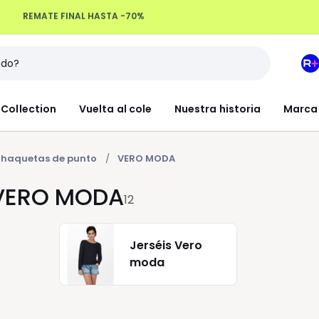
Devoluciones hasta 100 días
M
e
L
Collection
Vuelta al cole
Nuestra historia
Marca
R
+
haquetas de punto
VERO MODA
 VERO MODA
12
Jerséis Vero
moda