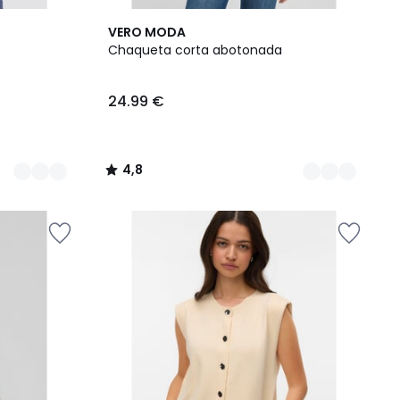
2
4,8
VERO MODA
Colores
/ 5
Chaqueta corta abotonada
24.99 €
4,8
/
5