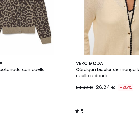
5
A
VERO MODA
/
botonado con cuello
Cárdigan bicolor de manga l
5
cuello redondo
26.24 €
34.99 €
-25%
5
/
5