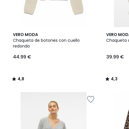
4,8
4,3
VERO MODA
VERO MOD
/ 5
/ 5
Chaqueta de botones con cuello
Chaqueta d
redondo
44.99 €
39.99 €
4,8
4,3
/
/
5
5