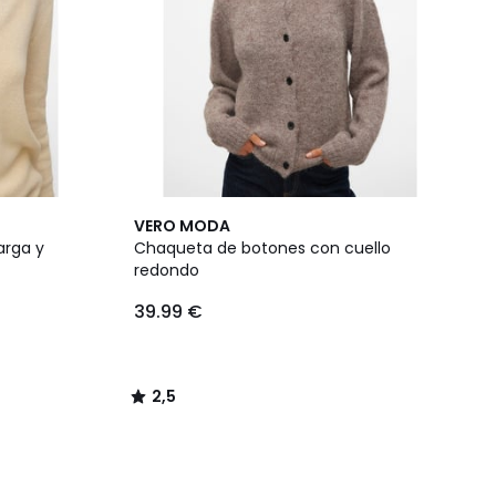
2,5
VERO MODA
/ 5
arga y
Chaqueta de botones con cuello
redondo
39.99 €
2,5
/
5