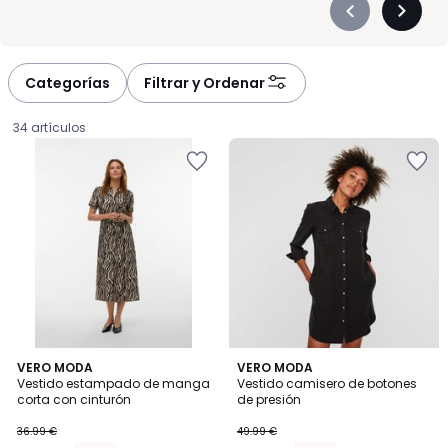
Précédent
Suivan
-
-
défiler
défiler
à
à
Categorías
Filtrar y Ordenar
gauche
droite
34 artículos
5
3,9
VERO MODA
VERO MODA
/
/ 5
Vestido estampado de manga
Vestido camisero de botones
5
corta con cinturón
de presión
27.74
36.99 €
49.99 €
€