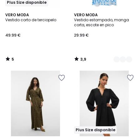
Plus Size disponible
5
3,9
VERO MODA
2
VERO MODA
/
/ 5
Vestido corto de terciopelo
Vestido estampado, manga
Colores
5
corta, escote en pico
49.99 €
29.99 €
5
3,9
/
/
5
5
Plus Size disponible