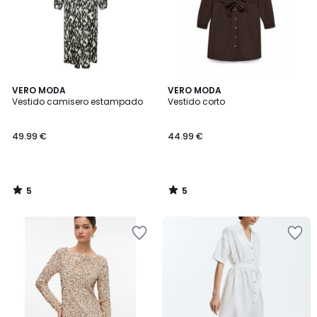
5
5
VERO MODA
VERO MODA
/
/
Vestido camisero estampado
Vestido corto
5
5
49.99 €
44.99 €
5
5
/
/
5
5