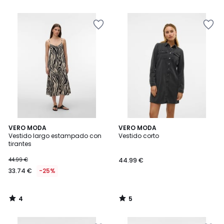
5
4
5
VERO MODA
VERO MODA
/
/
Vestido largo estampado con
Vestido corto
5
5
tirantes
44.99 €
44.99 €
33.74 €
-25%
4
5
/
/
5
5