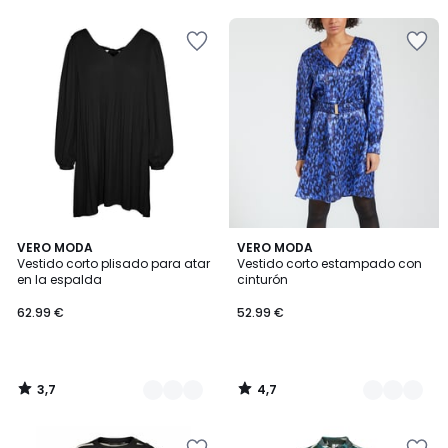
5
3,7
4,7
2
VERO MODA
2
VERO MODA
/ 5
/ 5
Vestido corto plisado para atar
Vestido corto estampado con
Colores
Colores
en la espalda
cinturón
62.99 €
52.99 €
3,7
4,7
/
/
5
5