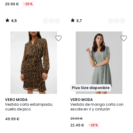
29.99 €
-25%
4,5
3,7
/
/
5
5
Plus Size disponible
4,5
5
3
VERO MODA
VERO MODA
/ 5
/
Vestido corto estampado,
Vestido de manga corta con
Colores
5
cuello de pico
escote en V y cinturón
49.99 €
29.99 €
22.49 €
-25%