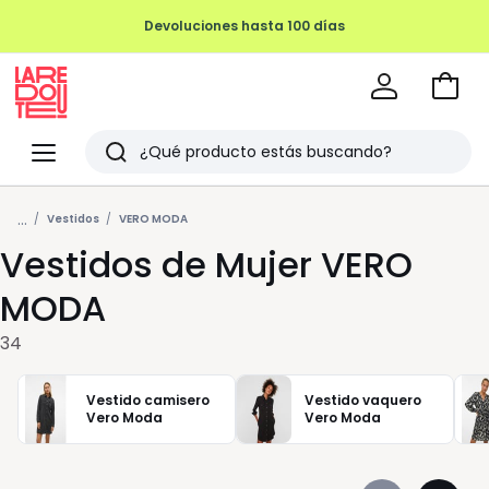
Devoluciones hasta 100 días
Ir
a
La
la
Redoute
Menu
Buscar
cesta
Últimos
...
artículos
Vestidos
VERO MODA
Vestidos de Mujer VERO
vistos
MODA
34
Vestido camisero
Vestido vaquero
Vero Moda
Vero Moda