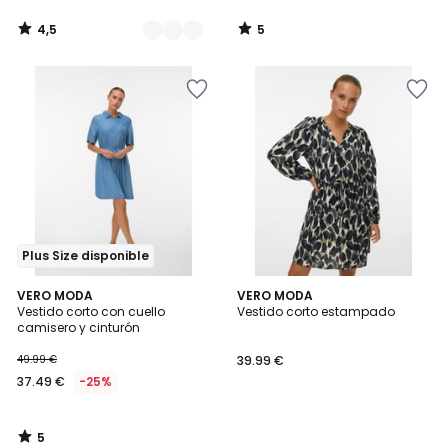
4,5
5
/
/
5
5
Plus Size disponible
5
VERO MODA
VERO MODA
/
Vestido corto con cuello
Vestido corto estampado
5
camisero y cinturón
49.99 €
39.99 €
37.49 €
-25%
5
/