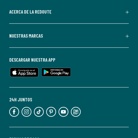
parte
de
ACERCA DE LA REDOUTE
La
Redoute.
Puedes
NUESTRAS MARCAS
darte
de
baja
DESCARGAR NUESTRA APP
en
cualquier
momento.
Para
más
24H JUNTOS
información,
puedes
consultar
nuestra