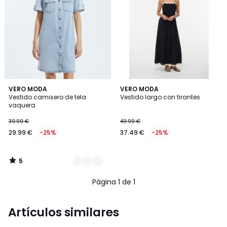
5
2
VERO MODA
VERO MODA
/
Vestido camisero de tela
Vestido largo con tirantes
Colores
5
vaquera
39.99 €
49.99 €
29.99 €
-25%
37.49 €
-25%
5
/
5
Página 1 de 1
Artículos similares