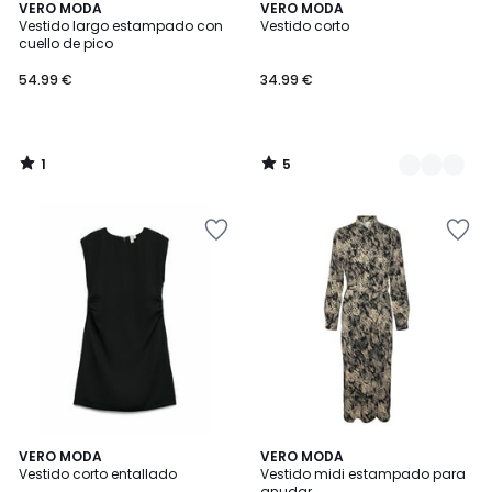
1
5
VERO MODA
2
VERO MODA
/
/
Vestido largo estampado con
Vestido corto
Colores
5
5
cuello de pico
54.99 €
34.99 €
1
5
/
/
5
5
1
4,3
VERO MODA
VERO MODA
/
/ 5
Vestido corto entallado
Vestido midi estampado para
5
anudar