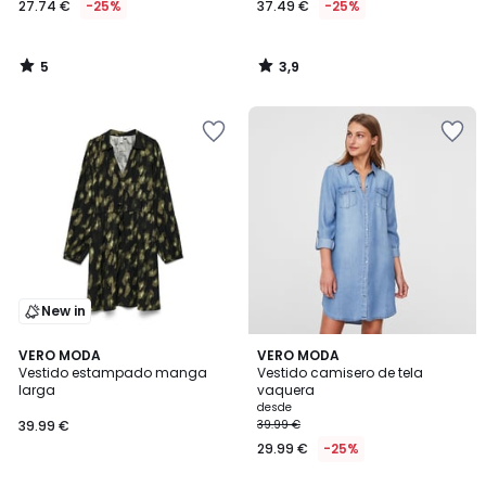
27.74 €
-25%
37.49 €
-25%
en
lugar
de
5
3,9
36.99
/
/
5
5
€
25%
descuento
aplicado.
New in
4,5
VERO MODA
VERO MODA
/ 5
Vestido estampado manga
Vestido camisero de tela
larga
vaquera
desde
39.99 €
39.99 €
29.99 €
-25%