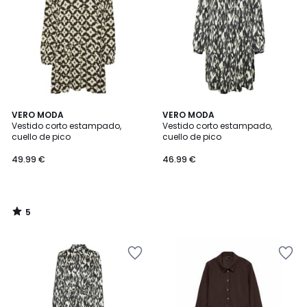
5
VERO MODA
VERO MODA
/
Vestido corto estampado,
Vestido corto estampado,
5
cuello de pico
cuello de pico
49.99 €
46.99 €
5
/
5