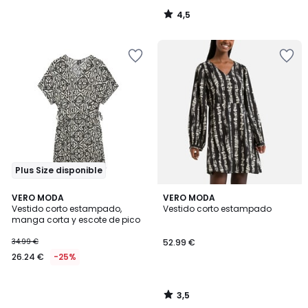
4,5
/
5
Plus Size disponible
3,5
VERO MODA
VERO MODA
/ 5
Vestido corto estampado,
Vestido corto estampado
manga corta y escote de pico
34.99 €
52.99 €
26.24 €
-25%
3,5
/