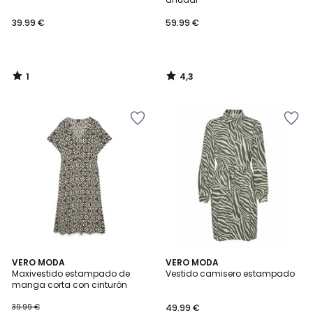
39.99 €
59.99 €
1
4,3
/
/
5
5
4,5
3,7
2
VERO MODA
2
VERO MODA
/ 5
/ 5
Maxivestido estampado de
Vestido camisero estampado
Colores
Colores
manga corta con cinturón
39.99 €
49.99 €