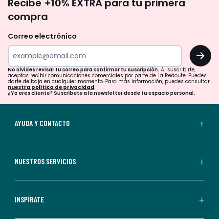
Recibe +10% EXTRA para tu primera
te
compra
olvides
revisar
Correo electrónico
tu
OK
correo
para
No olvides revisar tu correo para confirmar tu suscripción.
Al suscribirte,
aceptas recibir comunicaciones comerciales por parte de La Redoute. Puedes
confirmar
darte de baja en cualquier momento. Para más información, puedes consultar
nuestra política de privacidad
.
tu
¿Ya eres cliente? Suscríbete a la newsletter desde tu espacio personal.
suscripción.
Al
AYUDA Y CONTACTO
suscribirte,
aceptas
recibir
NUESTROS SERVICIOS
comunicaciones
comerciales
personalizadas
INSPÍRATE
por