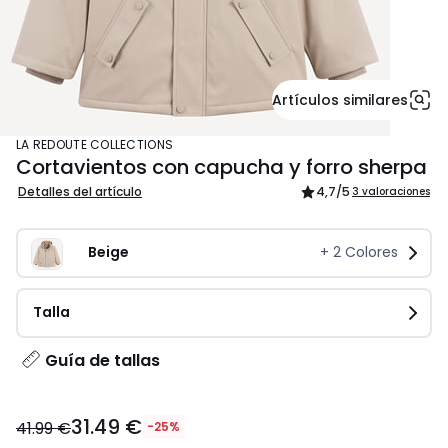
Artículos similares
LA REDOUTE COLLECTIONS
Cortavientos con capucha y forro sherpa
Detalles del artículo
4,7
/5
3 valoraciones
Beige              
+
2
Colores
Talla
Guía de tallas
31.49
31.49 €
€
41.99 €
-25%
en