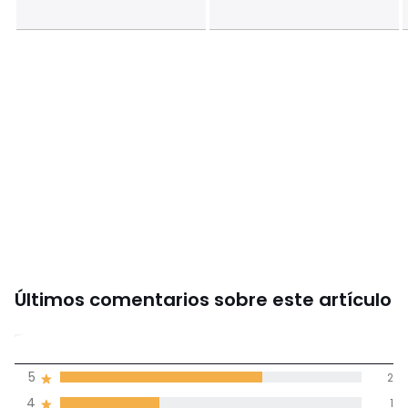
• Rechaza las microfibras de plástico en el medio
ambiente durante el lavado.
Última actualización de la información: 21/08/2025
Colores
Beige , Azul Marino, Caqui
Tallas
81 cm (18 meses), 86 cm (2 años), 94 cm (3 años),
102 cm (4 años), 108 cm (5 años), 114 cm (6 años), 126 cm
(8 años), 138 cm (10 años), 150 cm (12 años), 156 cm (14
años)
Últimos comentarios sobre este artículo
4,7
5
2
(3)
de promedio
4
1