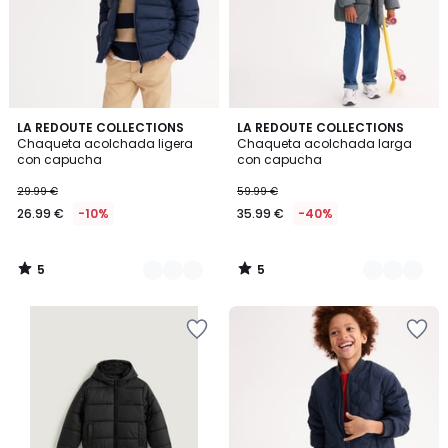
5
5
2
LA REDOUTE COLLECTIONS
2
LA REDOUTE COLLECTIONS
/
/
Chaqueta acolchada ligera
Chaqueta acolchada larga
Colores
Colores
5
5
con capucha
con capucha
29.99 €
59.99 €
26.99 €
-10%
35.99 €
-40%
5
5
/
/
5
5