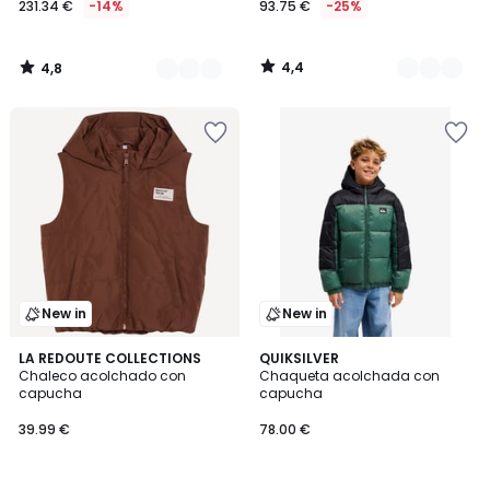
231.34 €
-14%
93.75 €
-25%
en
lugar
de
4,4
4,8
269.00
/
/
5
5
€
14%
descuento
aplicado.
New in
New in
LA REDOUTE COLLECTIONS
QUIKSILVER
Chaleco acolchado con
Chaqueta acolchada con
capucha
capucha
39.99 €
78.00 €