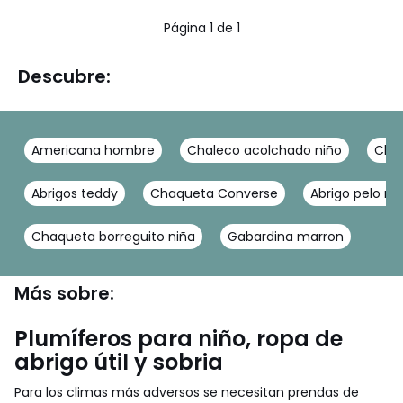
5
Página 1 de 1
Descubre:
Americana hombre
Chaleco acolchado niño
Chaq
Abrigos teddy
Chaqueta Converse
Abrigo pelo ni
Chaqueta borreguito niña
Gabardina marron
Más sobre:
Plumíferos para niño, ropa de
abrigo útil y sobria
Para los climas más adversos se necesitan prendas de