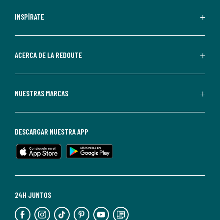
comerciales
personalizadas
INSPÍRATE
por
parte
de
ACERCA DE LA REDOUTE
La
Redoute.
Puedes
NUESTRAS MARCAS
darte
de
baja
DESCARGAR NUESTRA APP
en
cualquier
momento.
Para
más
24H JUNTOS
información,
puedes