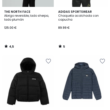
4,5
5
THE NORTH FACE
ADIDAS SPORTSWEAR
/ 5
/
Abrigo reversible, lado sherpa,
Chaqueta acolchada con
5
lado plumón
capucha
125.00 €
89.99 €
4,5
5
/
/
5
5