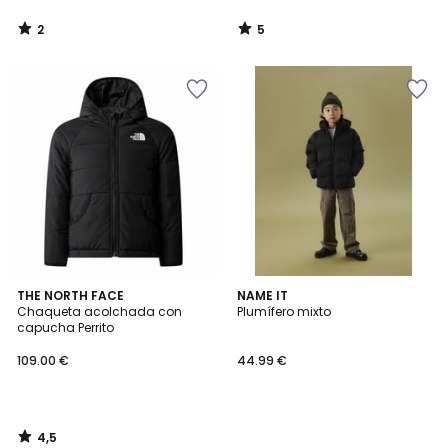
2
5
/
/
5
5
4,5
THE NORTH FACE
NAME IT
/ 5
Chaqueta acolchada con
Plumífero mixto
capucha Perrito
109.00 €
44.99 €
4,5
/