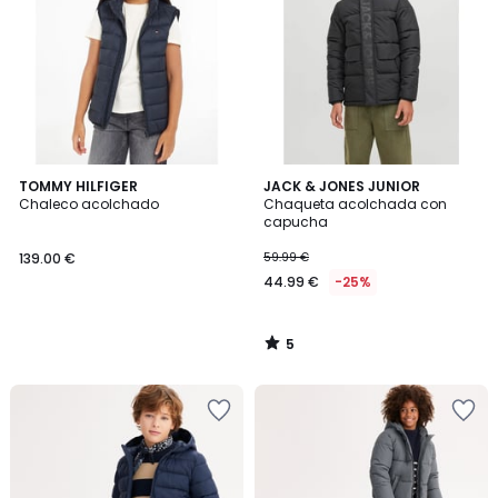
5
TOMMY HILFIGER
JACK & JONES JUNIOR
/
Chaleco acolchado
Chaqueta acolchada con
5
capucha
139.00 €
59.99 €
44.99 €
-25%
5
/
5