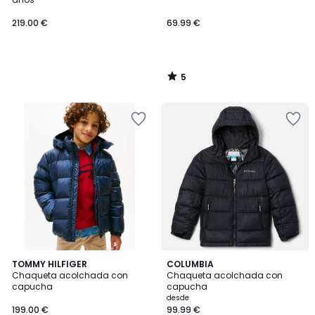
219.00 €
69.99 €
5
/
5
4,3
2
TOMMY HILFIGER
2
COLUMBIA
/ 5
Chaqueta acolchada con
Chaqueta acolchada con
Colores
Colores
capucha
capucha
desde
199.00 €
99.99 €