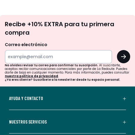
No
Recibe +10% EXTRA para tu primera
te
compra
olvides
revisar
Correo electrónico
tu
OK
correo
para
No olvides revisar tu correo para confirmar tu suscripción.
Al suscribirte,
aceptas recibir comunicaciones comerciales por parte de La Redoute. Puedes
confirmar
darte de baja en cualquier momento. Para más información, puedes consultar
nuestra política de privacidad
.
tu
¿Ya eres cliente? Suscríbete a la newsletter desde tu espacio personal.
suscripción.
Al
AYUDA Y CONTACTO
suscribirte,
aceptas
recibir
NUESTROS SERVICIOS
comunicaciones