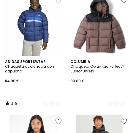
4,9
2
ADIDAS SPORTSWEAR
3
COLUMBIA
/ 5
Chaqueta acolchada con
Chaqueta Columbia Puffect™
Colores
Colores
capucha
Junior Unisex
84.99 €
90.00 €
4,9
/
5