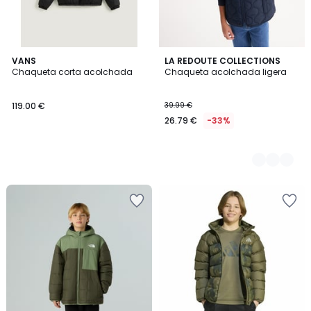
VANS
2
LA REDOUTE COLLECTIONS
Chaqueta corta acolchada
Chaqueta acolchada ligera
Colores
119.00 €
39.99 €
26.79 €
-33%