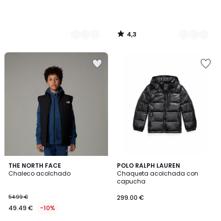
4,3
/
5
2
5
THE NORTH FACE
POLO RALPH LAUREN
/
/
Chaleco acolchado
Chaqueta acolchada con
5
5
capucha
54.99 €
299.00 €
49.49 €
-10%