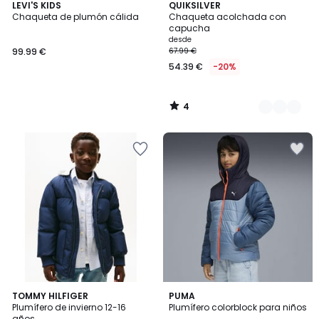
4
LEVI'S KIDS
3
QUIKSILVER
/
Chaqueta de plumón cálida
Chaqueta acolchada con
Colores
5
capucha
desde
99.99 €
67.99 €
54.39 €
-20%
4
/
5
5
TOMMY HILFIGER
PUMA
/
Plumífero de invierno 12-16
Plumífero colorblock para niños
5
años