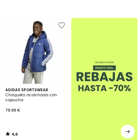
.
4,6
ADIDAS SPORTSWEAR
/ 5
Chaqueta acolchada con
capucha
79.99 €
4,6
/