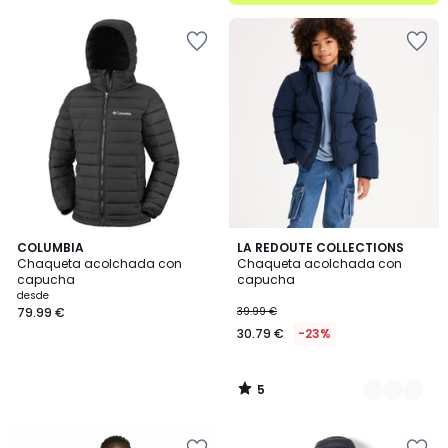
5
5
COLUMBIA
2
LA REDOUTE COLLECTIONS
/
Chaqueta acolchada con
Chaqueta acolchada con
Colores
5
capucha
capucha
desde
79.99 €
39.99 €
30.79 €
-23%
5
/
5