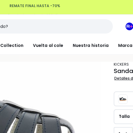
Devoluciones hasta 100 días
M
e
L
Collection
Vuelta al cole
Nuestra historia
Marca
R
+
KICKERS
Sandal
Detalles d
Talla