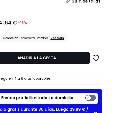
dad
Guía de tallas
41.64 €
-15%
REBAJAS
S
Ver más
Colección
Primavera-Verano
Colección
Primavera-
Verano
AÑADIR A LA CESTA
to
rega en 4 a 9 días laborables
Envíos gratis ilimitados a domicilio
alo gratis durante 30 días. Luego 29,99 € /