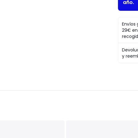
año.
Envíos 
29€ en
recogi
Devolu
y reem