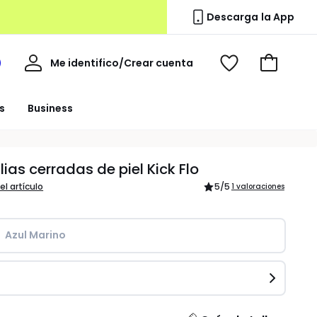
Descarga la App
Mi
Me identifico/Crear cuenta
i
Ver
Ir
cuenta
spacio
mis
a
a
favoritos
la
s
Business
edoute
cesta
ias cerradas de piel Kick Flo
el artículo
5
/5
1 valoraciones
Azul Marino