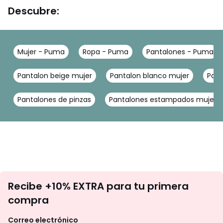
Descubre:
Mujer - Puma
Ropa - Puma
Pantalones - Puma
Pantalon beige mujer
Pantalon blanco mujer
Pant
Pantalones de pinzas
Pantalones estampados mujer
No
Recibe +10% EXTRA para tu primera
te
compra
olvides
revisar
Correo electrónico