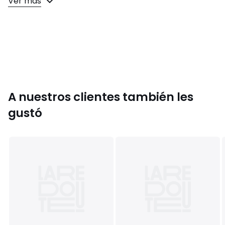
Ver más
• 89% poliéster, 11% elastán
• Para su cuidado, te recomendamos seguir los consejos
indicados en la etiqueta
Colores
Negro
Tallas
XS, S, M, L, XL
A nuestros clientes también les
gustó