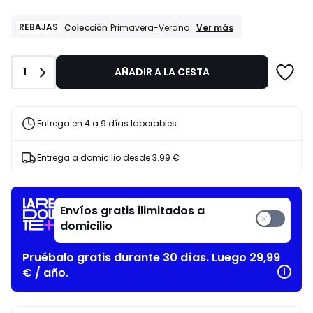
lugar
de
REBAJAS
REBAJAS
Ver más
Colección
Primavera-Verano
Colección
37.99
Primavera-
€
Verano
14%
Cantidad
1
AÑADIR A LA CESTA
descuento
aplicado.
Entrega en 4 a 9 días laborables
Entrega a domicilio desde
3.99 €
Envíos gratis ilimitados a
domicilio
Pruébalo gratis durante 30 días. Luego 29,99
€ / año.