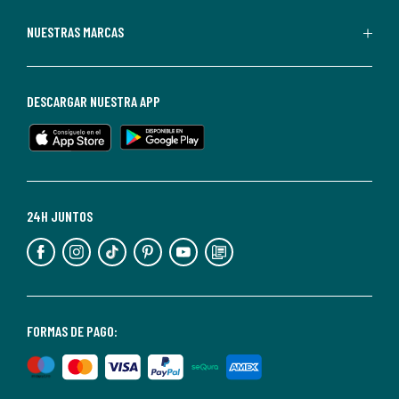
Redoute.
Puedes
NUESTRAS MARCAS
darte
de
baja
DESCARGAR NUESTRA APP
en
cualquier
momento.
Para
más
24H JUNTOS
información,
puedes
consultar
nuestra
<2>política
FORMAS DE PAGO:
de
privacidad</2>.