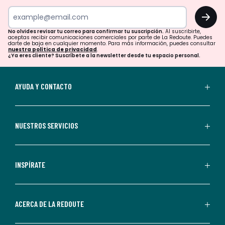
tu
OK
correo
para
No olvides revisar tu correo para confirmar tu suscripción.
Al suscribirte,
aceptas recibir comunicaciones comerciales por parte de La Redoute. Puedes
confirmar
darte de baja en cualquier momento. Para más información, puedes consultar
nuestra política de privacidad
.
tu
¿Ya eres cliente? Suscríbete a la newsletter desde tu espacio personal.
suscripción.
Al
AYUDA Y CONTACTO
suscribirte,
aceptas
recibir
NUESTROS SERVICIOS
comunicaciones
comerciales
personalizadas
INSPÍRATE
por
parte
de
ACERCA DE LA REDOUTE
La