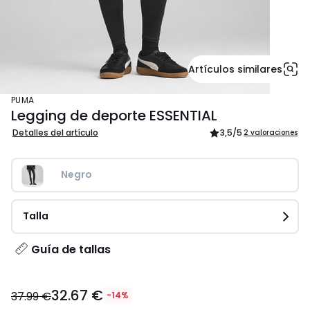
Artículos similares
PUMA
Legging de deporte ESSENTIAL
Detalles del artículo
3,5
/5
2 valoraciones
Negro
Talla
Guía de tallas
32.67
32.67 €
€
37.99 €
-14%
en