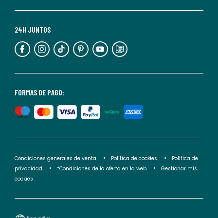
momento.
Para
más
24H JUNTOS
información,
puedes
consultar
nuestra
<2>política
FORMAS DE PAGO:
de
privacidad</2>.
Condiciones generales de venta
Politica de cookies
Politica de
privacidad
*Condiciones de la oferta en la web
Gestionar mis
cookies