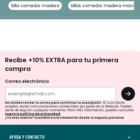
Silla comedor madera
Sillas comedor madera maciza
No
Recibe +10% EXTRA para tu primera
te
compra
olvides
revisar
Correo electrónico
tu
OK
correo
para
No olvides revisar tu correo para confirmar tu suscripción.
Al suscribirte,
aceptas recibir comunicaciones comerciales por parte de La Redoute. Puedes
confirmar
darte de baja en cualquier momento. Para más información, puedes consultar
nuestra política de privacidad
.
tu
¿Ya eres cliente? Suscríbete a la newsletter desde tu espacio personal.
suscripción.
Al
AYUDA Y CONTACTO