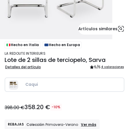
Artículos similares
Hecho en Italia
Hecho en Europa
LA REDOUTE INTERIEURS
Lote de 2 sillas de terciopelo, Sarva
Detalles del artículo
5
/5
4 valoraciones
Caqui
358.20
358.20 €
€
398.00 €
-10%
en
lugar
de
REBAJAS
REBAJAS
Ver más
Colección
Primavera-Verano