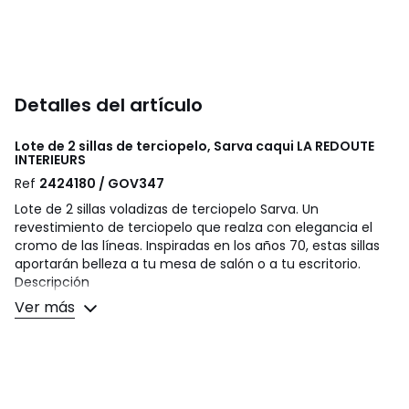
Detalles del artículo
Lote de 2 sillas de terciopelo, Sarva caqui
LA REDOUTE
INTERIEURS
Ref
2424180 / GOV347
Lote de 2 sillas voladizas de terciopelo Sarva. Un
revestimiento de terciopelo que realza con elegancia el
cromo de las líneas. Inspiradas en los años 70, estas sillas
aportarán belleza a tu mesa de salón o a tu escritorio.
Descripción
• Asiento y respaldo en contraplacado de haya
Ver más
• Relleno con espuma de poliuretano
• Patas de tubo de acero con acabado cromado (Ø25
mm)
• Revestimiento de tejido jaspeado, 100% poliéster, 480
g/m2