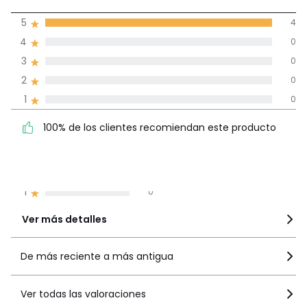
5
5
4
(4)
de promedio
4
0
3
0
Reseñas 100% certificadas,
2
0
Compromiso La Redoute
1
0
100% de los clientes
5
4
100% de los clientes recomiendan este producto
recomiendan este producto
4
0
3
0
2
0
1
0
Ver más detalles
De más reciente a más antigua
Ver todas las valoraciones