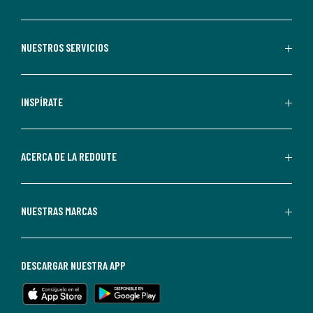
suscribirte,
aceptas
recibir
NUESTROS SERVICIOS
comunicaciones
comerciales
personalizadas
INSPÍRATE
por
parte
de
ACERCA DE LA REDOUTE
La
Redoute.
Puedes
NUESTRAS MARCAS
darte
de
baja
DESCARGAR NUESTRA APP
en
cualquier