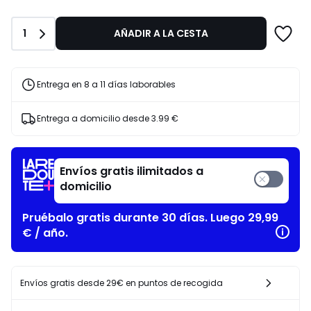
Colección
398.00
Primavera-
€
Verano
10%
Cantidad
1
AÑADIR A LA CESTA
descuento
aplicado.
Entrega en 8 a 11 días laborables
Entrega a domicilio desde
3.99 €
Envíos gratis ilimitados a
domicilio
Pruébalo gratis durante 30 días. Luego 29,99
€ / año.
Envíos gratis desde 29€ en puntos de recogida