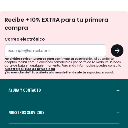
No
Recibe +10% EXTRA para tu primera
te
compra
olvides
revisar
Correo electrónico
tu
OK
correo
para
No olvides revisar tu correo para confirmar tu suscripción.
Al suscribirte,
aceptas recibir comunicaciones comerciales por parte de La Redoute. Puedes
confirmar
darte de baja en cualquier momento. Para más información, puedes consultar
nuestra política de privacidad
.
tu
¿Ya eres cliente? Suscríbete a la newsletter desde tu espacio personal.
suscripción.
Al
AYUDA Y CONTACTO
suscribirte,
aceptas
recibir
NUESTROS SERVICIOS
comunicaciones
comerciales