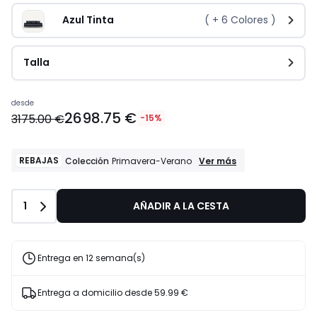
Azul Tinta
( +
6
Colores )
Talla
desde
2698.75 €
3175.00 €
-15%
REBAJAS
REBAJAS
Ver más
Colección
Primavera-Verano
Colección
Primavera-
Verano
Cantidad
1
AÑADIR A LA CESTA
Entrega en 12 semana(s)
Entrega a domicilio desde
59.99 €