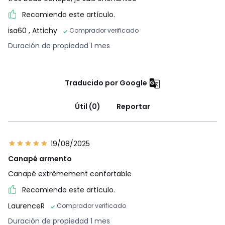
Dimensiones y peso de los paquetes
Recomiendo este artículo.
1 paquete
isa60
, Attichy
Comprador verificado
Tamaño 3P
• An. 222 x Al. 58 x Pr. 107 cm, 77 kg
Duración de propiedad 1 mes
Tamaño 4P
• An. 252 x Al. 64 x Pr. 109 cm, 87 kg
Traducido por Google
Colores
Azul Tinta, Gris titanio, Marfil, Tierra De Siena,
AZUCAR MORENO, Liquen, Camomila
Útil (0)
Reportar
Tallas
3 plazas, 4 plazas
19/08/2025
Canapé armento
Canapé extrêmement confortable
Recomiendo este artículo.
LaurenceR
Comprador verificado
Duración de propiedad 1 mes