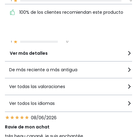
Garantía
100% de los clientes
5
3
• Garantías comerciales de La Redoute 5 años: estructura
100% de los clientes recomiendan este producto
recomiendan este producto
4
0
• Garantía legal 2 años: revestimiento y espuma
3
0
Entrega
2
0
Este producto se vende para que lo montes tú mismo. .
1
¡Atención!! Verifica por favor que los accesos (puertas,
0
escaleras, ascensores...) permitan el paso de los paquetes
Ver más detalles
en el momento de la entrega.
De más reciente a más antigua
•
FABRICADO EN ITALIA
.
• PRODUCCIÓN POR ENCARGO. Nuestro fabricante realiza
tu sofá por encargo, en función de tus elecciones de
Ver todas las valoraciones
tamaño, revestimiento, confort y color. Sin
sobreproducción, sin utilizar materias primas
innecesariamente.
Ver todos los idiomas
• MADERA PROCEDENTE DE BOSQUES GESTIONADOS DE
FORMA MÁS SOSTENIBLE. La madera con certificación FSC®
08/06/2026
procede de bosques bien gestionados desde el punto de
vista medioambiental, social y económico.
Ravie de mon achat
très beau canapé, je suis enchantée