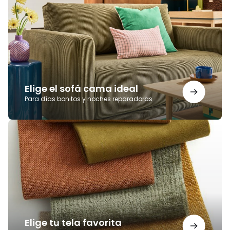
el
sofá
cama
ideal
Elige el sofá cama ideal
Para días bonitos y noches reparadoras
Elige
tu
tela
favorita
Elige tu tela favorita