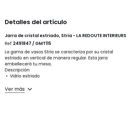
Detalles del artículo
Jarra de cristal estriado, Stria - LA REDOUTE INTERIEURS
Ref
2491847 / GMT115
La gama de vasos Stria se caracteriza por su cristal
estriado en vertical de manera regular. Esta jarra
embellecerá tu mesa.
Descripción
• Vidrio estriado
Dimensiones
Ver más
• Diámetro: 11 cm
• Altura: 22 cm
• Capacidad: 1,6 L
Cuidados
• Incompatible con el lavavajillas y el microondas