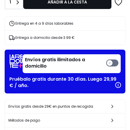
15%
Cantidad
1
AÑADIR A LA CESTA
descuento
aplicado.
Entrega en 4 a 9 días laborables
Entrega a domicilio desde
3.99 €
Envíos gratis ilimitados a
domicilio
Pruébalo gratis durante 30 días. Luego 29,99
€ / año.
Envíos gratis desde 29€ en puntos de recogida
Métodos de pago