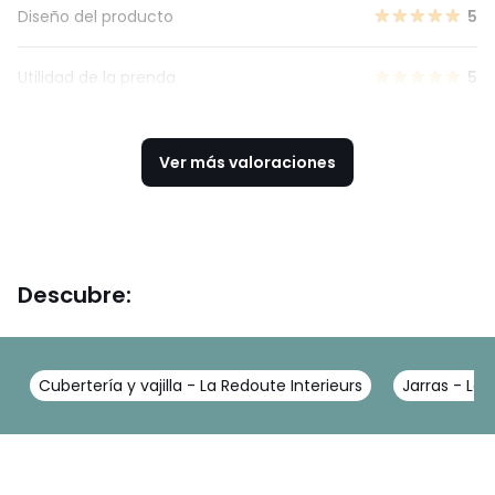
Diseño del producto
5
Utilidad de la prenda
5
Ver más valoraciones
Descubre:
Cubertería y vajilla - La Redoute Interieurs
Jarras - La 