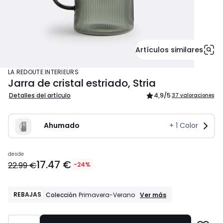
Artículos similares
LA REDOUTE INTERIEURS
Jarra de cristal estriado, Stria
Detalles del artículo
4,9
/5
37 valoraciones
Ahumado
+
1
Color
19.54
desde
17.47 €
€
22.99 €
-24%
en
lugar
de
REBAJAS
REBAJAS
Ver más
Colección
Primavera-Verano
Colección
22.99
Primavera-
€
Verano