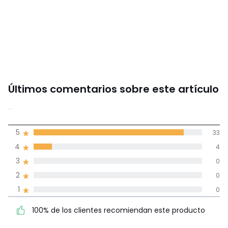
Últimos comentarios sobre este artículo
4,9
5
33
(37)
de promedio
4
4
3
0
Reseñas 100% certificadas,
2
0
Compromiso La Redoute
1
0
100% de los clientes
5
33
100% de los clientes recomiendan este producto
recomiendan este producto
4
4