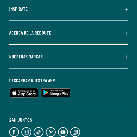
personalizadas
INSPÍRATE
por
parte
de
ACERCA DE LA REDOUTE
La
Redoute.
Puedes
NUESTRAS MARCAS
darte
de
baja
DESCARGAR NUESTRA APP
en
cualquier
momento.
Para
más
24H JUNTOS
información,
puedes