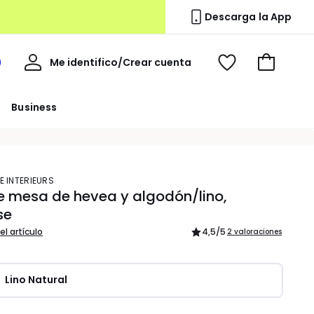
Descarga la App
Mi
Me identifico/Crear cuenta
i
Ver
Ir
cuenta
spacio
mis
a
a
favoritos
la
Business
edoute
cesta
E INTERIEURS
de mesa de hevea y algodón/lino,
se
el artículo
4,5
/5
2 valoraciones
Lino Natural