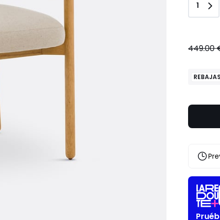
Canti
1
449.00 
REBAJA
Pre
Pruéb