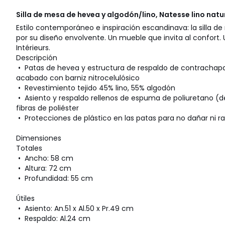
Silla de mesa de hevea y algodón/lino, Natesse lino natu
Estilo contemporáneo e inspiración escandinava: la silla d
por su diseño envolvente. Un mueble que invita al confort.
Intérieurs.
Descripción
• Patas de hevea y estructura de respaldo de contrachapa
acabado con barniz nitrocelulósico
• Revestimiento tejido 45% lino, 55% algodón
• Asiento y respaldo rellenos de espuma de poliuretano (d
fibras de poliéster
• Protecciones de plástico en las patas para no dañar ni ra
Dimensiones
Totales
• Ancho: 58 cm
• Altura: 72 cm
• Profundidad: 55 cm
Útiles
• Asiento: An.51 x Al.50 x Pr.49 cm
• Respaldo: Al.24 cm