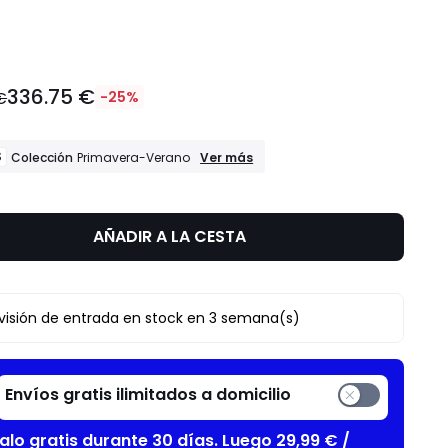
dad
336.75 €
€
-25%
REBAJAS
S
Ver más
Colección
Primavera-Verano
Colección
Primavera-
Verano
AÑADIR A LA CESTA
visión de entrada en stock en 3 semana(s)
Envíos gratis ilimitados a domicilio
alo gratis durante 30 días. Luego 29,99 € /