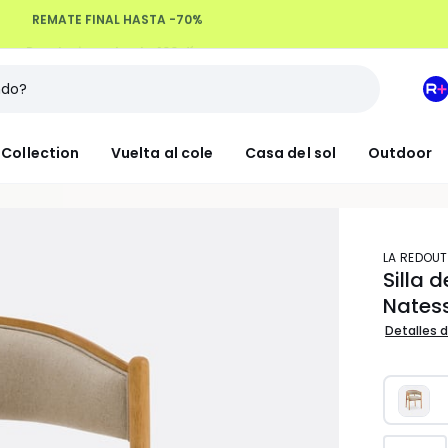
Devoluciones hasta 100 días
M
e
L
Collection
Vuelta al cole
Casa del sol
Outdoor
R
+
LA REDOUT
Silla 
Nates
Detalles d