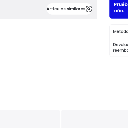
Pruéb
Artículos similares
año.
Método
Devolu
reembo