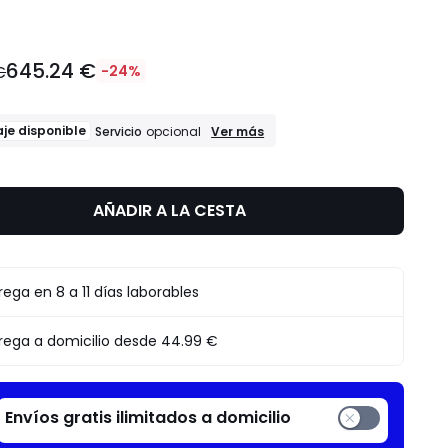
645.24 €
€
-24%
Montaje
je disponible
Ver más
Servicio
opcional
disponible
Servicio
opcional
AÑADIR A LA CESTA
rega en 8 a 11 días laborables
rega a domicilio desde
44.99 €
Envíos gratis ilimitados a domicilio