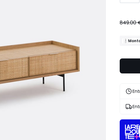
849.00 
Monta
Ent
Ent