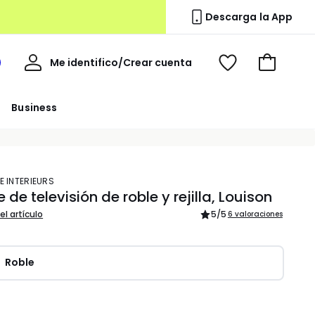
Descarga la App
Mi
Me identifico/Crear cuenta
i
Ver
Ir
cuenta
spacio
mis
a
a
favoritos
la
Business
edoute
cesta
E INTERIEURS
 de televisión de roble y rejilla, Louison
el artículo
5
/5
6 valoraciones
Roble
dad