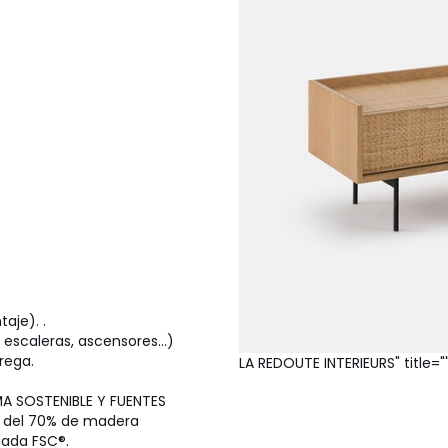
aje). .
escaleras, ascensores...)
rega.
LA REDOUTE INTERIEURS" title="
 SOSTENIBLE Y FUENTES
 del 70% de madera
lada FSC®.