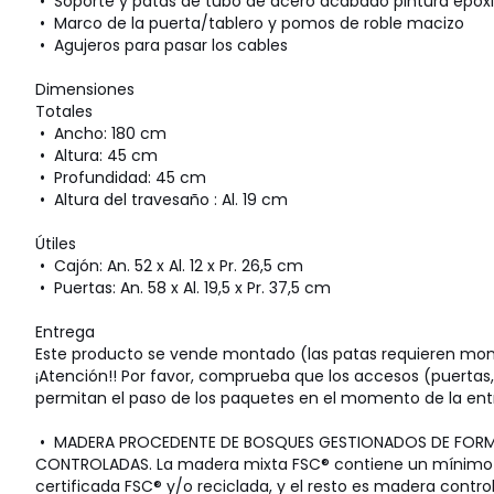
• Soporte y patas de tubo de acero acabado pintura epoxi
• Marco de la puerta/tablero y pomos de roble macizo
• Agujeros para pasar los cables
Dimensiones
Totales
• Ancho: 180 cm
• Altura: 45 cm
• Profundidad: 45 cm
• Altura del travesaño : Al. 19 cm
Útiles
• Cajón: An. 52 x Al. 12 x Pr. 26,5 cm
• Puertas: An. 58 x Al. 19,5 x Pr. 37,5 cm
Entrega
Este producto se vende montado (las patas requieren mont
¡Atención!! Por favor, comprueba que los accesos (puertas, 
permitan el paso de los paquetes en el momento de la ent
• MADERA PROCEDENTE DE BOSQUES GESTIONADOS DE FORMA
CONTROLADAS. La madera mixta FSC® contiene un mínimo
certificada FSC® y/o reciclada, y el resto es madera contro