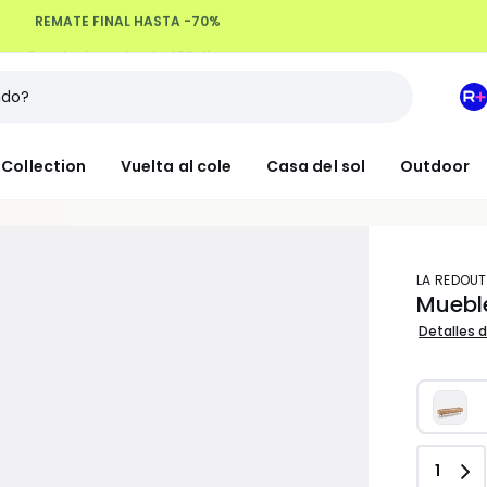
Devoluciones hasta 100 días
M
e
L
Collection
Vuelta al cole
Casa del sol
Outdoor
R
+
LA REDOUT
Mueble
Detalles d
Canti
1