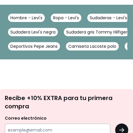
Hombre - Levi's
Ropa - Levi's
Sudaderas - Levi's
Sudadera Levi's negra
Sudadera gris Tommy Hilfiger
Deportivos Pepe Jeans
Camiseta Lacoste polo
Pa
No
Recibe +10% EXTRA para tu primera
te
compra
olvides
revisar
Correo electrónico
tu
OK
correo