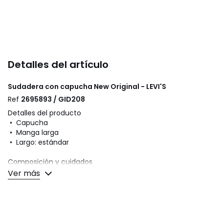
Detalles del artículo
Sudadera con capucha New Original - LEVI'S
Ref
2695893 / GID208
Detalles del producto
• Capucha
• Manga larga
• Largo: estándar
Composición y cuidados
• 100 % algodón
Ver más
• Para su cuidado, te recomendamos seguir los consejos
indicados en la etiqueta