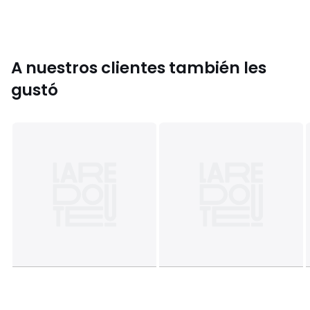
Colores
Negro, Azul Marino
Tallas
XS, S, M, L, XL, XXL
A nuestros clientes también les
gustó