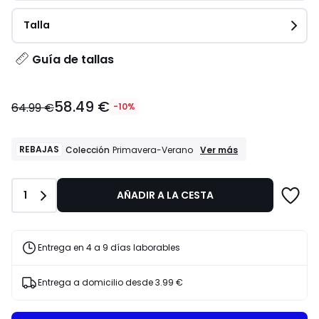
Talla
Guía de tallas
58.49
58.49 €
€
64.99 €
-10%
en
lugar
de
REBAJAS
REBAJAS
Ver más
Colección
Primavera-Verano
Colección
64.99
Primavera-
€
Verano
10%
Cantidad
1
AÑADIR A LA CESTA
descuento
aplicado.
Entrega en 4 a 9 días laborables
Entrega a domicilio desde
3.99 €