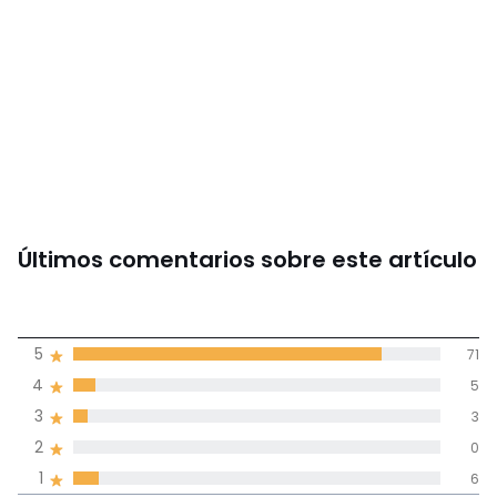
Últimos comentarios sobre este artículo
4,6
5
71
(85)
de promedio
4
5
3
3
Reseñas 100% certificadas,
2
0
Compromiso La Redoute
1
6