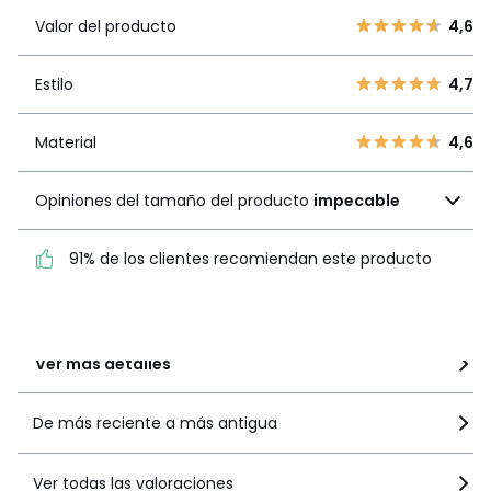
Valor del
5
71
4,6
producto
Valor del producto
4,6
4
5
3
3
Estilo
4,7
Estilo
4,7
2
0
1
6
Material
4,6
Material
4,6
Opiniones del tamaño
Opiniones del tamaño del producto
impecable
del producto
impecable
91% de los clientes recomiendan este producto
91% de los clientes
recomiendan este producto
Ver más detalles
De más reciente a más antigua
Ver todas las valoraciones