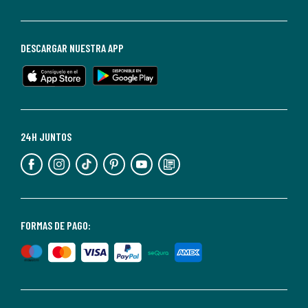
darte
de
baja
DESCARGAR NUESTRA APP
en
cualquier
momento.
Para
más
24H JUNTOS
información,
puedes
consultar
nuestra
<2>política
FORMAS DE PAGO:
de
privacidad</2>.