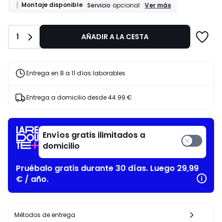
de
Montaje
Montaje disponible
Ver más
Servicio
opcional
disponible
579.00
Servicio
€
opcional
24%
Cantidad
1
AÑADIR A LA CESTA
descuento
aplicado.
Entrega en 8 a 11 días laborables
Entrega a domicilio desde
44.99 €
Envíos gratis ilimitados a
domicilio
Pruébalo gratis durante 30 días. Luego 29,99
€ / año.
Métodos de entrega