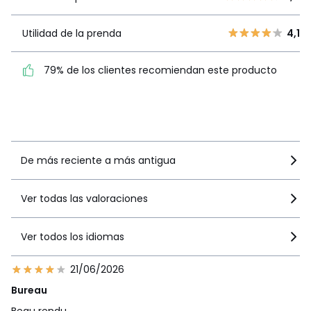
4
14
3
2
Utilidad de la
Utilidad de la prenda
4,1
4,1
2
1
prenda
1
5
79% de los clientes recomiendan este producto
79% de los clientes
recomiendan este producto
Ver más detalles
De más reciente a más antigua
Ver todas las valoraciones
Ver todos los idiomas
21/06/2026
Bureau