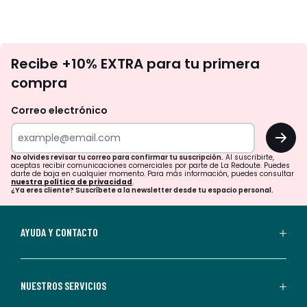
No
Recibe +10% EXTRA para tu primera
te
compra
olvides
revisar
Correo electrónico
tu
OK
correo
para
No olvides revisar tu correo para confirmar tu suscripción.
Al suscribirte,
aceptas recibir comunicaciones comerciales por parte de La Redoute. Puedes
confirmar
darte de baja en cualquier momento. Para más información, puedes consultar
nuestra política de privacidad
.
tu
¿Ya eres cliente? Suscríbete a la newsletter desde tu espacio personal.
suscripción.
Al
AYUDA Y CONTACTO
suscribirte,
aceptas
recibir
NUESTROS SERVICIOS
comunicaciones