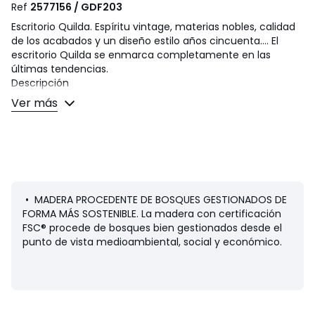
Ref
2577156 / GDF203
Escritorio Quilda. Espíritu vintage, materias nobles, calidad
de los acabados y un diseño estilo años cincuenta.... El
escritorio Quilda se enmarca completamente en las
últimas tendencias.
Descripción
• Espacio de trabajo 120 x 55 cm
Ver más
• 1 compartimento bajo el espacio de trabajo
• 1 compartimento con 1 puerta
• Travesaño fino
• MDF chapado de roble, acabado con barniz
nitrocelulósico
• Travesaño con forma ahusada de roble macizo, y
acabado de barniz nitrocelulósico
• MADERA PROCEDENTE DE BOSQUES GESTIONADOS DE
FORMA MÁS SOSTENIBLE. La madera con certificación
Dimensiones
FSC® procede de bosques bien gestionados desde el
Totales
punto de vista medioambiental, social y económico.
• Ancho: 120 cm
• Altura: 75,5 cm
• Profundidad: 55 cm
• Dimensiones. interiores del compartimento: 27,8 x 46,2 x
42,8 cm