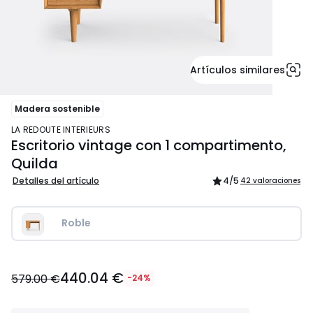
Artículos similares
Madera sostenible
LA REDOUTE INTERIEURS
Escritorio vintage con 1 compartimento,
Quilda
Detalles del artículo
4
/5
42 valoraciones
Roble
440.04
440.04 €
€
579.00 €
-24%
en
lugar