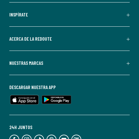
comerciales
personalizadas
INSPÍRATE
por
parte
de
ACERCA DE LA REDOUTE
La
Redoute.
Puedes
NUESTRAS MARCAS
darte
de
baja
DESCARGAR NUESTRA APP
en
cualquier
momento.
Para
más
24H JUNTOS
información,