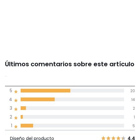
Instrucciones de montaje
Últimos comentarios sobre este artículo
4
5
20
(42)
de promedio
4
14
3
2
Reseñas 100% certificadas,
2
1
Compromiso La Redoute
1
5
Diseño del
5
20
4,4
producto
Diseño del producto
4,4