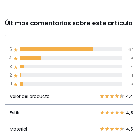
Últimos comentarios sobre este artículo
4,6
5
67
(94)
de promedio
4
19
3
4
Reseñas 100% certificadas,
2
1
Compromiso La Redoute
1
3
Valor del
5
67
4,4
producto
Valor del producto
4,4
4
19
3
4
Estilo
4,8
Estilo
4,8
2
1
1
3
Material
4,5
Material
4,5