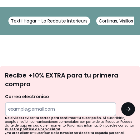
Textil Hogar - La Redoute Interieurs
Cortinas, Visillos y
No
Recibe +10% EXTRA para tu primera
te
compra
olvides
revisar
Correo electrónico
tu
OK
correo
para
No olvides revisar tu correo para confirmar tu suscripción.
Al suscribirte,
aceptas recibir comunicaciones comerciales por parte de La Redoute. Puedes
confirmar
darte de baja en cualquier momento. Para más información, puedes consultar
nuestra política de privacidad
.
tu
¿Ya eres cliente? Suscríbete a la newsletter desde tu espacio personal.