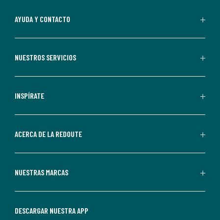
suscripción.
Al
AYUDA Y CONTACTO
suscribirte,
aceptas
recibir
NUESTROS SERVICIOS
comunicaciones
comerciales
personalizadas
INSPÍRATE
por
parte
de
ACERCA DE LA REDOUTE
La
Redoute.
Puedes
NUESTRAS MARCAS
darte
de
baja
DESCARGAR NUESTRA APP