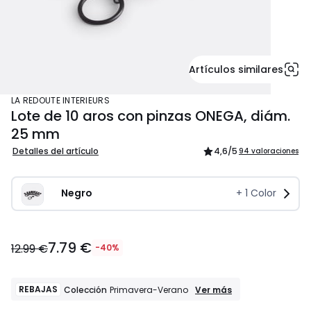
Artículos similares
LA REDOUTE INTERIEURS
Lote de 10 aros con pinzas ONEGA, diám.
25 mm
Detalles del artículo
4,6
/5
94 valoraciones
Negro
+
1
Color
7.79
7.79 €
€
12.99 €
-40%
en
lugar
de
REBAJAS
REBAJAS
Ver más
Colección
Primavera-Verano
Colección
12.99