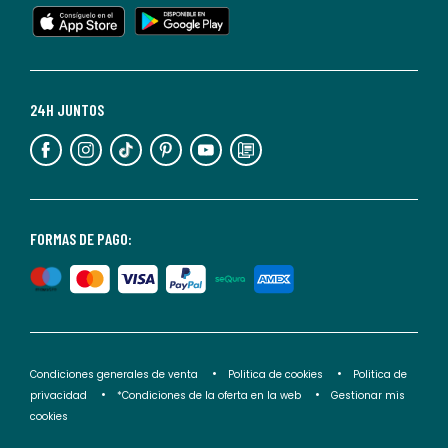
en
cualquier
momento.
Para
más
24H JUNTOS
información,
puedes
consultar
nuestra
<2>política
FORMAS DE PAGO:
de
privacidad</2>.
Condiciones generales de venta
Politica de cookies
Politica de
privacidad
*Condiciones de la oferta en la web
Gestionar mis
cookies