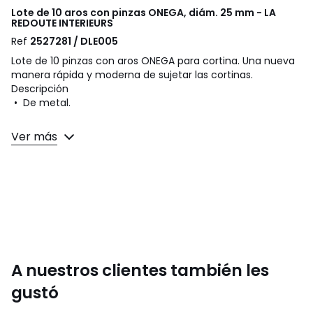
Lote de 10 aros con pinzas ONEGA, diám. 25 mm - LA
REDOUTE INTERIEURS
Ref
2527281 / DLE005
Lote de 10 pinzas con aros ONEGA para cortina. Una nueva
manera rápida y moderna de sujetar las cortinas.
Descripción
• De metal.
Dimensiones
Ver más
• Diámetro interior del aro 2,5 cm.
Dimensiones y peso de los paquetes
1 paquete
• Ancho 11 x Alto 3 x Fondo 10 cm, 0,076 kg
Colores
Negro, Latón envejecido
Tallas
lote de 10
A nuestros clientes también les
gustó