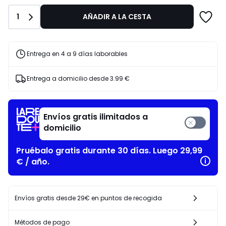
Primavera-
€
Verano
40%
Cantidad
1
AÑADIR A LA CESTA
descuento
aplicado.
Entrega en 4 a 9 días laborables
Entrega a domicilio desde
3.99 €
Envíos gratis ilimitados a
domicilio
Pruébalo gratis durante 30 días. Luego 29,99
€ / año.
Envíos gratis desde 29€ en puntos de recogida
Métodos de pago