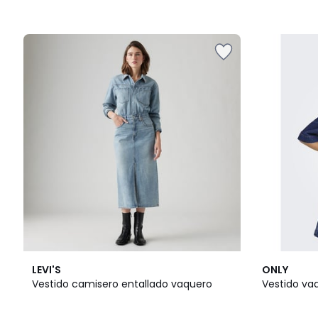
4,8
5
LEVI'S
ONLY
/ 5
/
Vestido camisero entallado vaquero
Vestido va
5