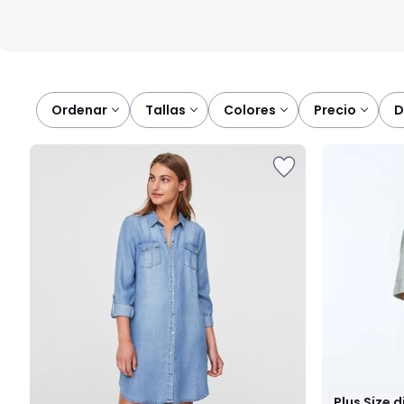
Ordenar
tallas
colores
precio
Plus Size 