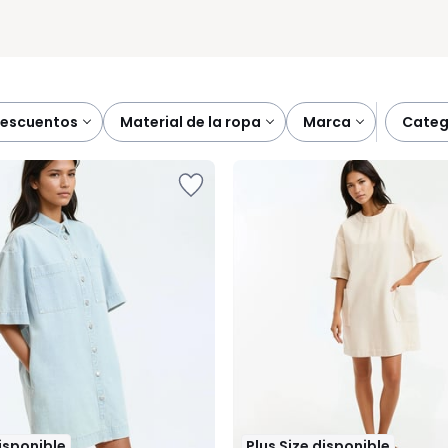
descuentos
material de la ropa
marca
cate
disponible
Plus Size disponible