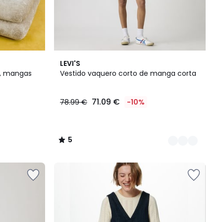
2
5
LEVI'S
Colores
/
o, mangas
Vestido vaquero corto de manga corta
5
71.09 €
78.99 €
-10%
5
/
5