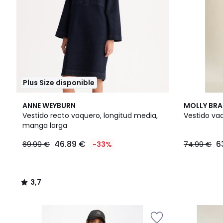
Plus Size disponible
3,7
ANNE WEYBURN
MOLLY BR
/ 5
Vestido recto vaquero, longitud media,
Vestido vaq
manga larga
46.89 €
6
69.99 €
-33%
74.99 €
3,7
/
5