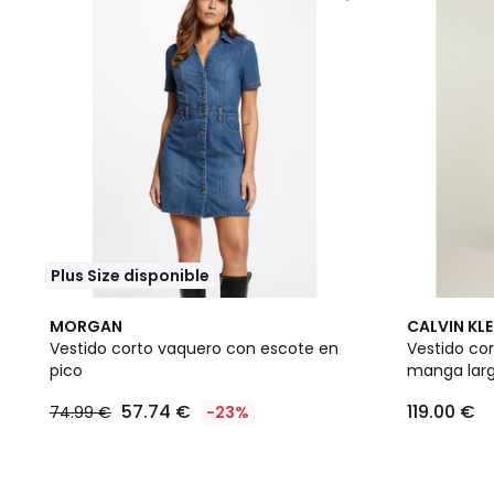
Plus Size disponible
MORGAN
CALVIN KLE
Vestido corto vaquero con escote en
Vestido co
pico
manga lar
57.74 €
119.00 €
74.99 €
-23%