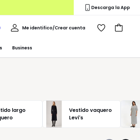
Descarga la App
Mi
Me identifico/Crear cuenta
i
Ver
Ir
cuenta
spacio
mis
a
a
favoritos
la
s
Business
edoute
cesta
tido largo
Vestido vaquero
quero
Levi's