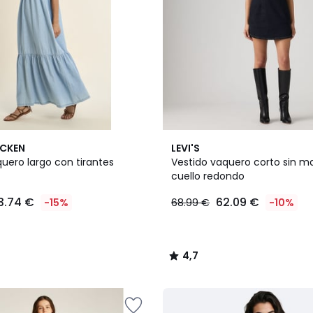
4,7
ACKEN
LEVI'S
/ 5
uero largo con tirantes
Vestido vaquero corto sin m
cuello redondo
3.74 €
62.09 €
-15%
68.99 €
-10%
4,7
/
5