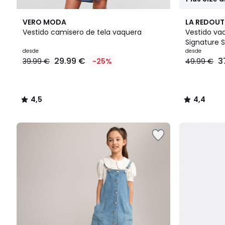
4,5
3
4,4
VERO MODA
LA REDOUT
/ 5
Colores
/ 5
Vestido camisero de tela vaquera
Vestido va
Signature 
Precio
desde
desde
29.99 €
3
39.99 €
-25%
49.99 €
a
partir
de
29.99
4,5
4,4
€
/
/
en
5
5
lugar
de
39.99
€
25%
descuento
aplicado.