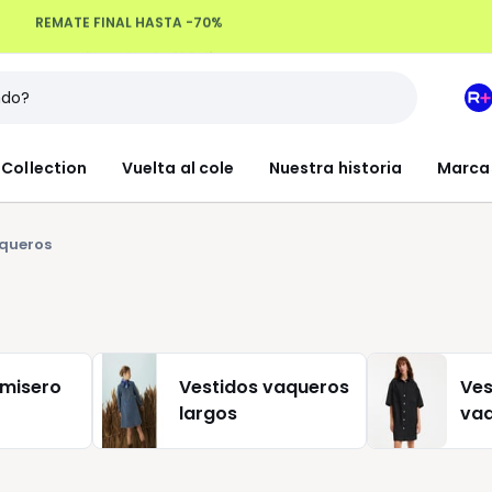
Devoluciones hasta 100 días
M
e
L
Collection
Vuelta al cole
Nuestra historia
Marca
R
+
aqueros
amisero
Vestidos vaqueros
Ves
largos
va