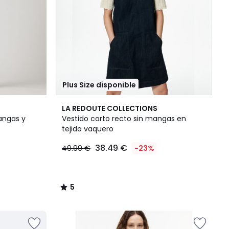
Plus Size disponible
5
LA REDOUTE COLLECTIONS
/
angas y
Vestido corto recto sin mangas en
5
tejido vaquero
38.49 €
49.99 €
-23%
5
/
5