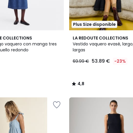
Plus Size disponible
4,8
E COLLECTIONS
LA REDOUTE COLLECTIONS
/ 5
rgo vaquero con manga tres
Vestido vaquero evasé, larg
cuello redondo
largas
53.89 €
69.99 €
-23%
4,8
/
5