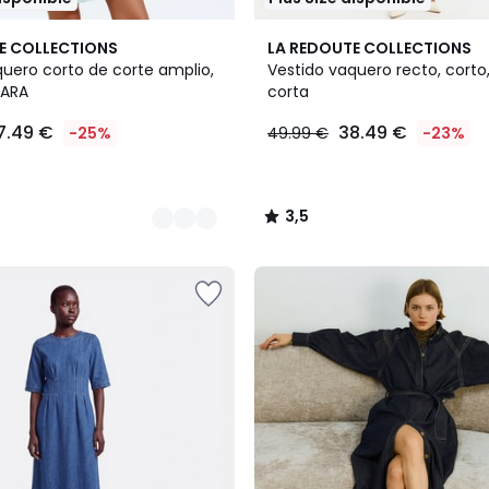
2
3,5
E COLLECTIONS
LA REDOUTE COLLECTIONS
Colores
/ 5
quero corto de corte amplio,
Vestido vaquero recto, cort
SARA
corta
7.49 €
38.49 €
-25%
49.99 €
-23%
3,5
/
5