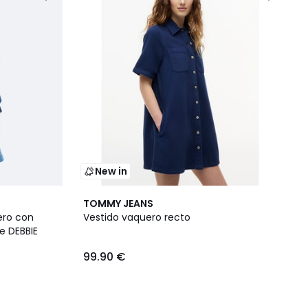
New in
TOMMY JEANS
ero con
Vestido vaquero recto
e DEBBIE
99.90 €