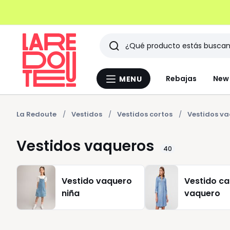
Buscar
Últimos
Rebajas
New 
MENU
Menu
artículos
La
Redoute
vistos
La Redoute
Vestidos
Vestidos cortos
Vestidos v
Vestidos vaqueros
40
Vestido vaquero
Vestido c
niña
vaquero