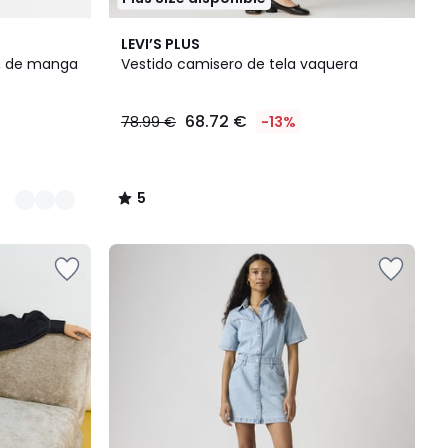
5
LEVI’S PLUS
/
o, de manga
Vestido camisero de tela vaquera
5
68.72 €
78.99 €
-13%
5
/
5