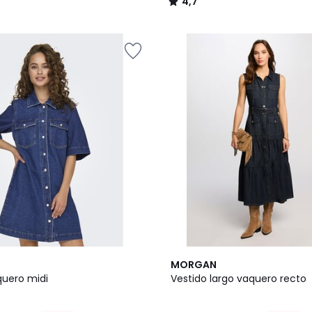
4,7
/
5
2
4,7
MORGAN
Colores
/ 5
quero midi
Vestido largo vaquero recto