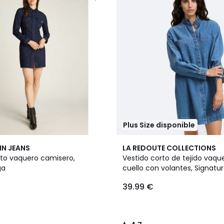
Plus Size disponible
4,7
IN JEANS
LA REDOUTE COLLECTIONS
/ 5
rto vaquero camisero,
Vestido corto de tejido vaqu
ga
cuello con volantes, Signatur
39.99 €