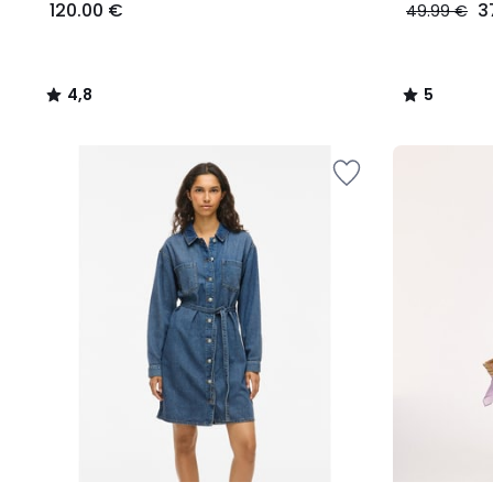
120.00 €
3
49.99 €
4,8
5
/
/
5
5