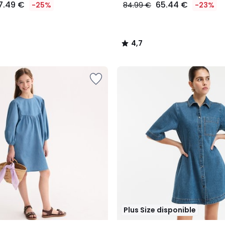
7.49 €
65.44 €
-25%
84.99 €
-23%
4,7
/
5
Plus Size disponible