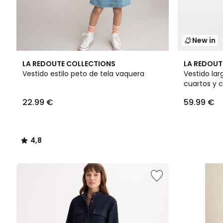
New in
4,8
LA REDOUTE COLLECTIONS
LA REDOUT
/ 5
Vestido estilo peto de tela vaquera
Vestido la
cuartos y 
22.99 €
59.99 €
4,8
/
5