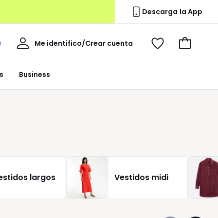
Descarga la App
Mi
Me identifico/Crear cuenta
i
Ver
Ir
cuenta
spacio
mis
a
a
favoritos
la
s
Business
edoute
cesta
estidos largos
Vestidos midi