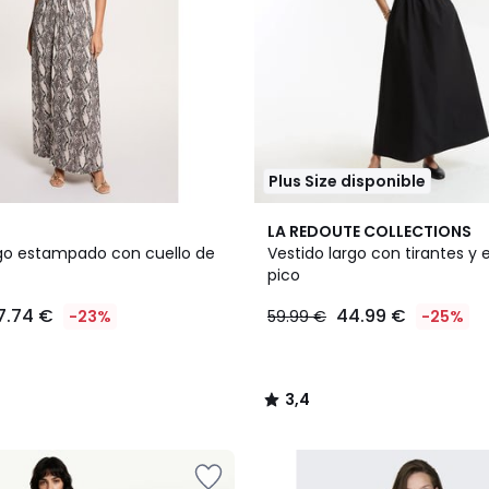
Plus Size disponible
2
3,4
LA REDOUTE COLLECTIONS
Colores
/ 5
rgo estampado con cuello de
Vestido largo con tirantes y
pico
7.74 €
44.99 €
-23%
59.99 €
-25%
3,4
/
5