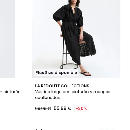
Plus Size disponible
2
4
LA REDOUTE COLLECTIONS
Colores
/
n cinturón
Vestido largo con cinturón y mangas
5
abullonadas
55.99 €
69.99 €
-20%