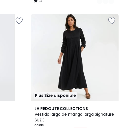
4
/
5
Plus Size disponible
3
4,4
LA REDOUTE COLLECTIONS
Colores
/ 5
Vestido largo de manga larga Signature
SUZIE
desde