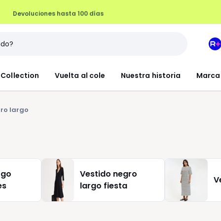
Devoluciones hasta 100 días
M
e
L
Collection
Vuelta al cole
Nuestra historia
Marca
R
+
ro largo
rgo
Vestido negro
V
es
largo fiesta