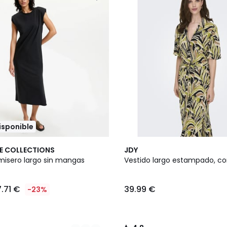
disponible
4,8
E COLLECTIONS
JDY
/ 5
misero largo sin mangas
Vestido largo estampado, co
.71 €
39.99 €
-23%