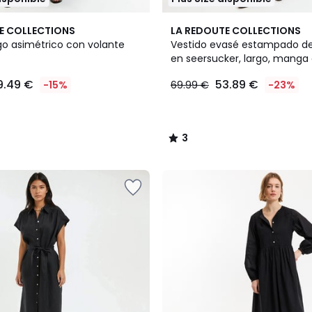
3
E COLLECTIONS
LA REDOUTE COLLECTIONS
/
go asimétrico con volante
Vestido evasé estampado d
5
en seersucker, largo, manga
globo
9.49 €
53.89 €
-15%
69.99 €
-23%
3
/
5