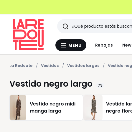
Buscar
Últimos
Rebajas
New 
MENU
Menu
artículos
La
Redoute
vistos
La Redoute
Vestidos
Vestidos largos
Vestido neg
Vestido negro largo
79
Vestido negro midi
Vestido la
manga larga
negro flor