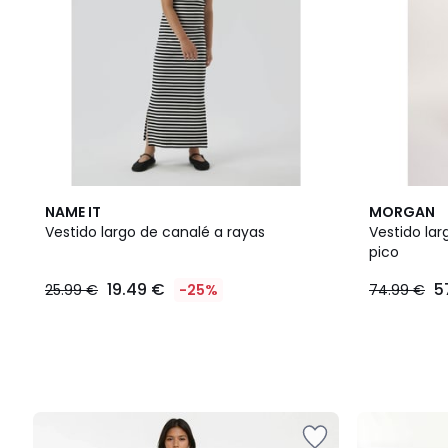
NAME IT
MORGAN
Vestido largo de canalé a rayas
Vestido la
pico
19.49 €
5
25.99 €
-25%
74.99 €