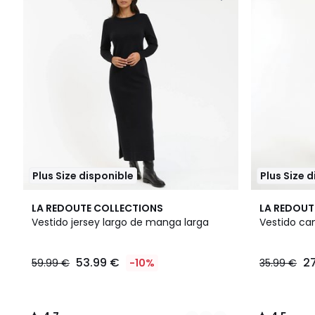
Plus Size disponible
Plus Size 
3
4,7
3
4,5
LA REDOUTE COLLECTIONS
LA REDOUT
Colores
/ 5
Colores
/ 5
Vestido jersey largo de manga larga
Vestido ca
53.99 €
27
59.99 €
-10%
35.99 €