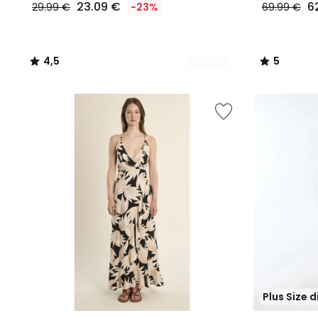
23.09 €
6
29.99 €
-23%
69.99 €
4,5
5
/
/
5
5
Plus Size 