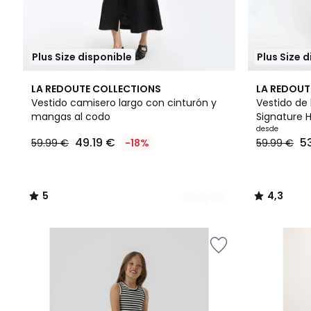
Plus Size disponible
Plus Size 
3
5
2
4,3
LA REDOUTE COLLECTIONS
LA REDOUT
Colores
/
Colores
/ 5
Vestido camisero largo con cinturón y
Vestido de
5
mangas al codo
Signature 
desde
49.19 €
5
59.99 €
-18%
59.99 €
5
4,3
/
/
5
5