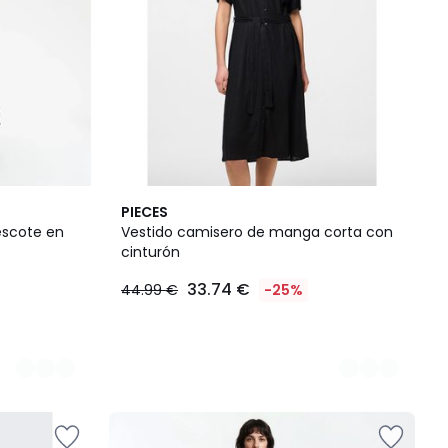
2
PIECES
Colores
 escote en
Vestido camisero de manga corta con
cinturón
33.74 €
44.99 €
-25%