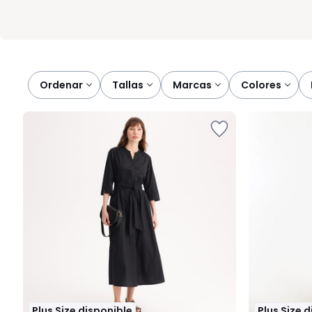
Ordenar
tallas
marcas
colores
Plus Size disponible
Plus Size 