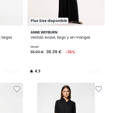
Plus Size disponible
2
4,3
ANNE WEYBURN
Colores
/ 5
 largas
Vestido evasé, largo y sin mangas
desde
36.39 €
55.99 €
-35%
4,3
/
5