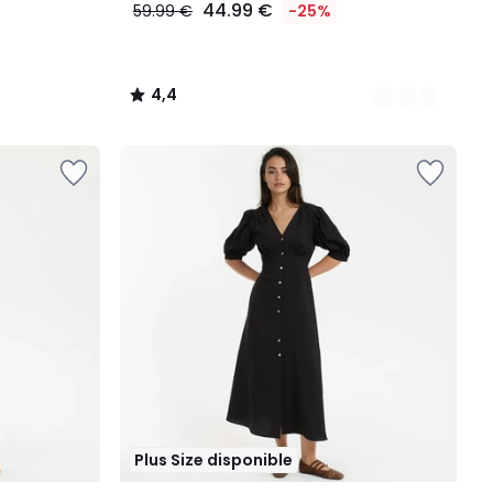
44.99 €
59.99 €
-25%
4,4
/
5
Plus Size disponible