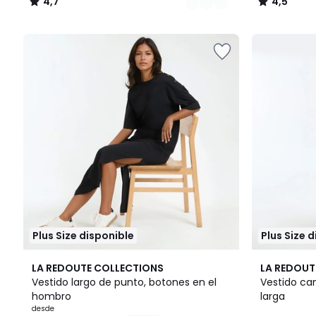
4,7
4,5
/
/
5
5
Plus Size disponible
Plus Size 
2
4,5
2
5
LA REDOUTE COLLECTIONS
LA REDOUT
Colores
/ 5
Colores
/
Vestido largo de punto, botones en el
Vestido ca
5
hombro
larga
desde