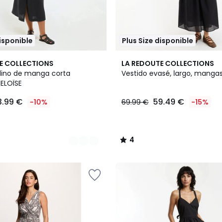
disponible
Plus Size disponible
2
4
E COLLECTIONS
LA REDOUTE COLLECTIONS
Colores
/
 lino de manga corta
Vestido evasé, largo, mangas
5
HELOÏSE
3.99 €
59.49 €
-10%
69.99 €
-15%
4
/
5