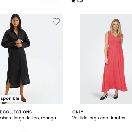
4,8
/
5
disponible
4,6
E COLLECTIONS
ONLY
/ 5
misero largo de lino, manga
Vestido largo con tirantes