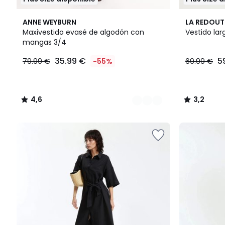
2
4,6
3,2
ANNE WEYBURN
LA REDOUT
Colores
/ 5
/ 5
Maxivestido evasé de algodón con
Vestido lar
mangas 3/4
35.99
35.99 €
5
79.99 €
-55%
69.99 €
€
en
lugar
de
4,6
3,2
79.99
/
/
€
5
5
55%
descuento
aplicado.