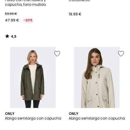
capucha, forro mullido
59.99 €
19.99 €
47.99 €
-20%
4,5
/
5
4,6
4,6
ONLY
2
ONLY
/ 5
/ 5
Abrigo semilargo con capucha
Abrigo semilargo con capucha
Colores