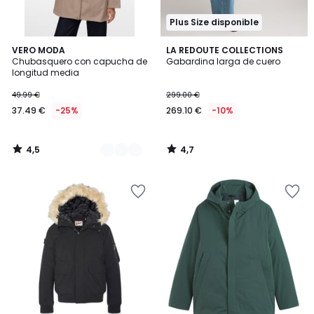
Plus Size disponible
4,5
4,7
4
VERO MODA
LA REDOUTE COLLECTIONS
/ 5
/ 5
Chubasquero con capucha de
Gabardina larga de cuero
Colores
longitud media
49.99 €
299.00 €
37.49 €
-25%
269.10 €
-10%
4,5
4,7
/
/
5
5