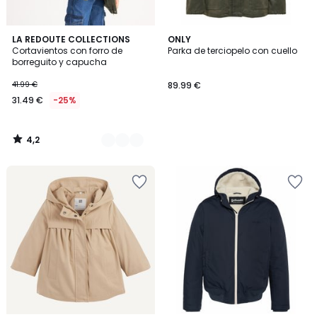
4,2
3
LA REDOUTE COLLECTIONS
ONLY
/ 5
Cortavientos con forro de
Parka de terciopelo con cuello
Colores
borreguito y capucha
41.99 €
89.99 €
31.49 €
-25%
4,2
/
5