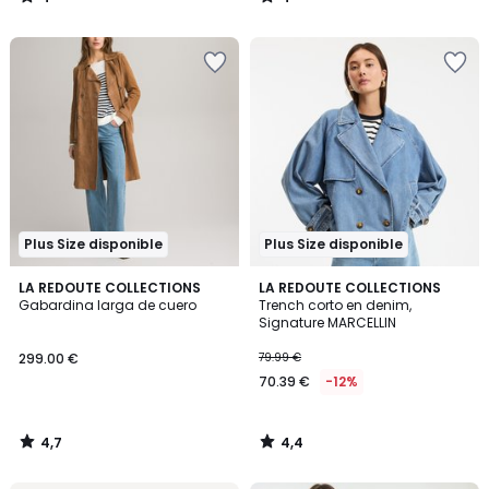
/
/
5
5
Plus Size disponible
Plus Size disponible
4,7
4,4
LA REDOUTE COLLECTIONS
LA REDOUTE COLLECTIONS
/ 5
/ 5
Gabardina larga de cuero
Trench corto en denim,
Signature MARCELLIN
299.00 €
79.99 €
70.39 €
-12%
4,7
4,4
/
/
5
5