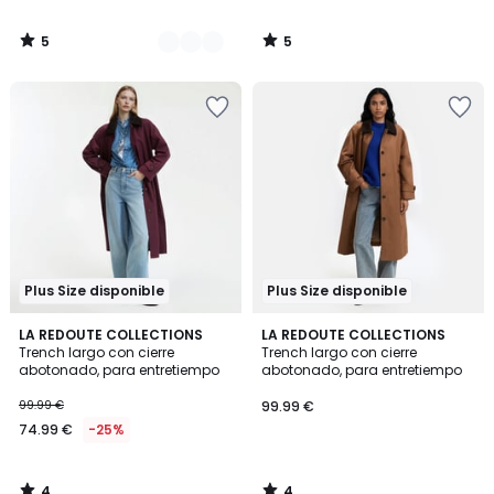
5
5
/
/
5
5
Plus Size disponible
Plus Size disponible
4
4
LA REDOUTE COLLECTIONS
LA REDOUTE COLLECTIONS
/
/
Trench largo con cierre
Trench largo con cierre
5
5
abotonado, para entretiempo
abotonado, para entretiempo
99.99 €
99.99 €
74.99 €
-25%
4
4