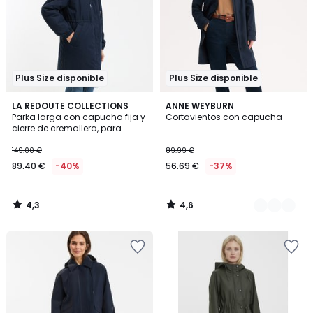
Plus Size disponible
Plus Size disponible
4,3
4,6
LA REDOUTE COLLECTIONS
2
ANNE WEYBURN
/ 5
/ 5
Parka larga con capucha fija y
Cortavientos con capucha
Colores
cierre de cremallera, para
invierno
149.00 €
89.99 €
89.40 €
-40%
56.69 €
-37%
4,3
4,6
/
/
5
5