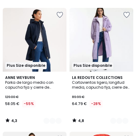
5
€
30%
descuento
aplicado.
Plus Size disponible
Plus Size disponible
4,3
4,8
2
ANNE WEYBURN
2
LA REDOUTE COLLECTIONS
/ 5
/ 5
Parka de largo medio con
Cortavientos ligero, longitud
Colores
Colores
capucha fija y cierre de
media, capucha fija, cierre de
cremallera, entretiempo
cremallera, para entretiempo
129.00 €
89.99 €
58.05 €
-55%
64.79 €
-28%
4,3
4,8
/
/
5
5