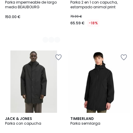
Parka impermeable de largo
Parka 2 en 1 con capucha,
Colores
medio BEAUBOURG
estampado animal print
150.00 €
79.99 €
65.59 €
-18%
2
2
JACK & JONES
TIMBERLAND
/
Parka con capucha
Parka semilarga
Colores
5