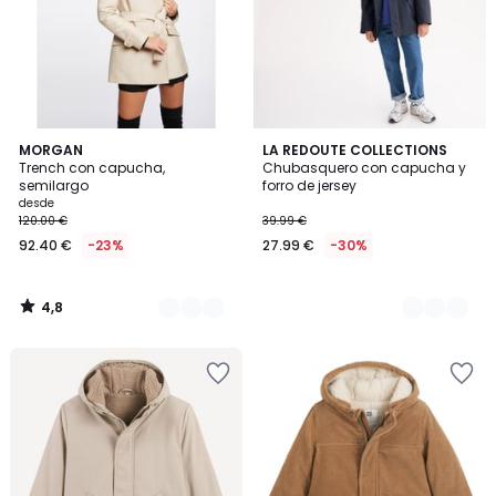
4,8
2
MORGAN
3
LA REDOUTE COLLECTIONS
/ 5
Trench con capucha,
Chubasquero con capucha y
Colores
Colores
semilargo
forro de jersey
desde
120.00 €
39.99 €
92.40 €
-23%
27.99 €
-30%
4,8
/
5