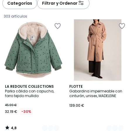
à
à
Categorías
Filtrar y Ordenar
gauche
droite
303 artículos
4,8
2
LA REDOUTE COLLECTIONS
2
FLOTTE
/ 5
Parka cálida con capucha,
Gabardina impermeable con
Colores
Colores
forro tejido mullido
cinturón, unisex, MADELEINE
32.19
45.99 €
139.00 €
€
32.19 €
-30%
en
lugar
de
4,8
45.99
/