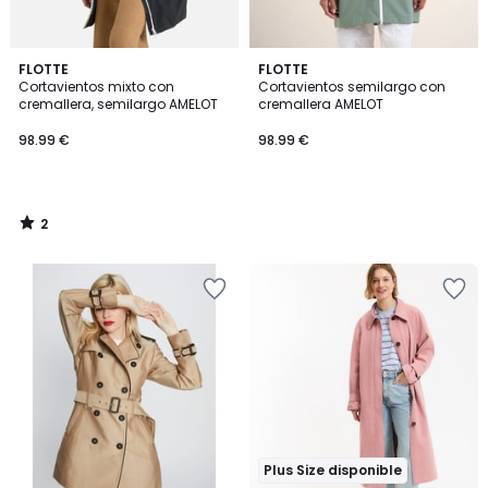
2
FLOTTE
FLOTTE
/
Cortavientos mixto con
Cortavientos semilargo con
5
cremallera, semilargo AMELOT
cremallera AMELOT
98.99 €
98.99 €
2
/
5
Plus Size disponible