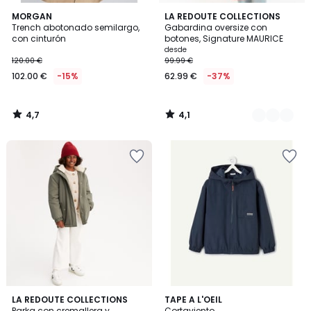
4,7
4,1
MORGAN
4
LA REDOUTE COLLECTIONS
/ 5
/ 5
Trench abotonado semilargo,
Gabardina oversize con
Colores
con cinturón
botones, Signature MAURICE
desde
120.00 €
99.99 €
102.00 €
-15%
62.99 €
-37%
4,7
4,1
/
/
5
5
4,5
LA REDOUTE COLLECTIONS
TAPE A L'OEIL
/ 5
Parka con cremallera y
Cortaviento