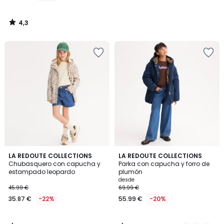
4,3
/
5
4,7
3,3
LA REDOUTE COLLECTIONS
2
LA REDOUTE COLLECTIONS
/ 5
/ 5
Chubasquero con capucha y
Parka con capucha y forro de
Colores
estampado leopardo
plumón
desde
45.99 €
69.99 €
35.87 €
-22%
55.99 €
-20%