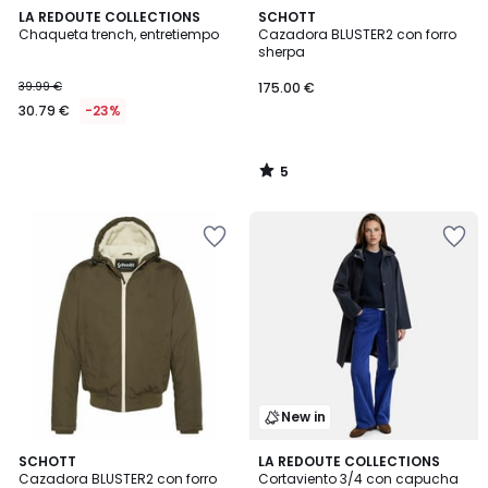
5
LA REDOUTE COLLECTIONS
SCHOTT
/
Chaqueta trench, entretiempo
Cazadora BLUSTER2 con forro
5
sherpa
39.99 €
175.00 €
30.79 €
-23%
5
/
5
New in
5
SCHOTT
3
LA REDOUTE COLLECTIONS
/
Cazadora BLUSTER2 con forro
Cortaviento 3/4 con capucha
Colores