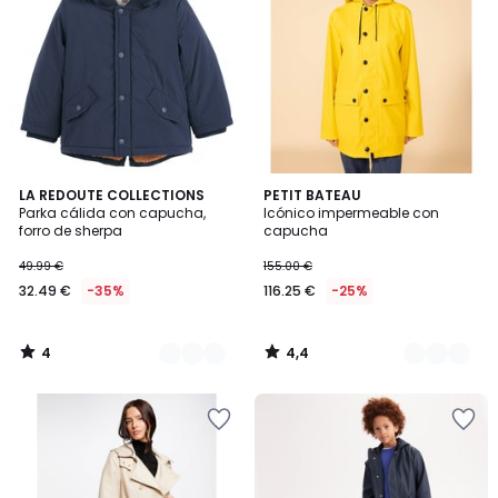
4
4,4
2
LA REDOUTE COLLECTIONS
3
PETIT BATEAU
/
/ 5
Parka cálida con capucha,
Icónico impermeable con
Colores
Colores
5
forro de sherpa
capucha
49.99 €
155.00 €
32.49 €
-35%
116.25 €
-25%
4
4,4
/
/
5
5