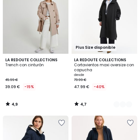
Plus Size disponible
4,9
4,7
LA REDOUTE COLLECTIONS
2
LA REDOUTE COLLECTIONS
/ 5
/ 5
Trench con cinturón
Cortavientos maxi oversize con
Colores
capucha
desde
45.99 €
79.99 €
39.09 €
-15%
47.99 €
-40%
4,9
4,7
/
/
5
5