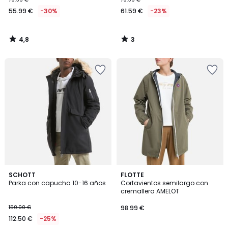
55.99 €
-30%
61.59 €
-23%
4,8
3
/
/
5
5
5
5
3
SCHOTT
FLOTTE
/
/
Parka con capucha 10-16 años
Cortavientos semilargo con
Colores
5
5
cremallera AMELOT
150.00 €
98.99 €
112.50 €
-25%