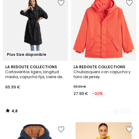
Plus Size disponible
4,8
LA REDOUTE COLLECTIONS
3
LA REDOUTE COLLECTIONS
/ 5
Cortavientos ligero, longitud
Chubasquero con capucha y
Colores
media, capucha fija, cierre de
forro de jersey
cremallera, para entretiempo
65.99 €
39.99 €
27.99 €
-30%
4,8
/
5