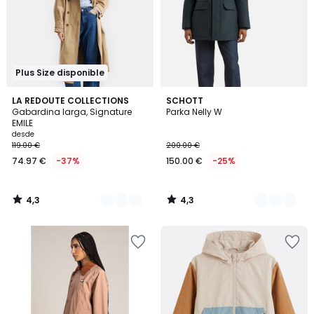
Plus Size disponible
4,3
4,3
4
LA REDOUTE COLLECTIONS
2
SCHOTT
/ 5
/ 5
Gabardina larga, Signature
Parka Nelly W
Colores
Colores
EMILE
desde
119.00 €
200.00 €
74.97 €
-37%
150.00 €
-25%
4,3
4,3
/
/
5
5