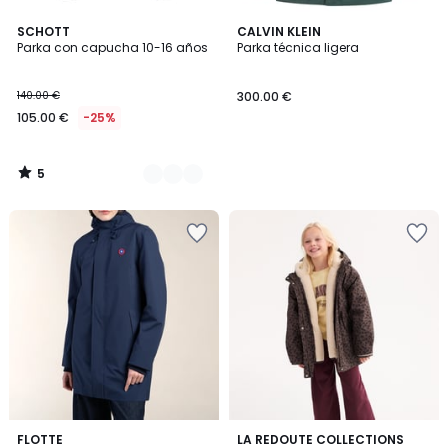
5
2
SCHOTT
CALVIN KLEIN
/
Parka con capucha 10-16 años
Parka técnica ligera
Colores
5
140.00 €
300.00 €
105.00 €
-25%
5
/
5
2
FLOTTE
LA REDOUTE COLLECTIONS