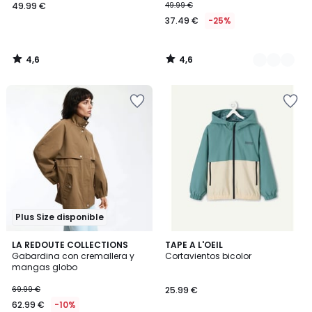
49.99 €
49.99 €
37.49 €
-25%
4,6
4,6
/
/
5
5
Plus Size disponible
4,3
LA REDOUTE COLLECTIONS
TAPE A L'OEIL
/ 5
Gabardina con cremallera y
Cortavientos bicolor
mangas globo
69.99 €
25.99 €
62.99 €
-10%