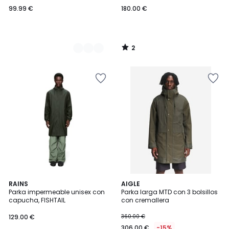
99.99 €
180.00 €
2
/
5
RAINS
AIGLE
Parka impermeable unisex con
Parka larga MTD con 3 bolsillos
capucha, FISHTAIL
con cremallera
129.00 €
360.00 €
306.00 €
-15%