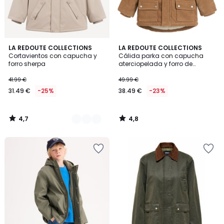
4,7
4,8
3
LA REDOUTE COLLECTIONS
LA REDOUTE COLLECTIONS
/ 5
/ 5
Cortavientos con capucha y
Cálida parka con capucha
Colores
forro sherpa
aterciopelada y forro de
borreguito
41.99 €
49.99 €
31.49 €
-25%
38.49 €
-23%
4,7
4,8
/
/
5
5