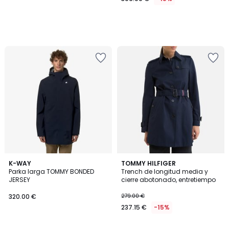
4
3
K-WAY
TOMMY HILFIGER
/
Parka larga TOMMY BONDED
Trench de longitud media y
Colores
5
JERSEY
cierre abotonado, entretiempo
320.00 €
279.00 €
237.15 €
-15%