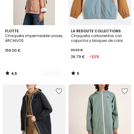
4,5
5
4
FLOTTE
LA REDOUTE COLLECTIONS
/ 5
/
Chaqueta impermeable unisex,
Chaqueta cortavientos con
Colores
5
ARCHIVOS
capucha y bloques de color
159.00 €
39.99 €
26.79 €
-33%
4,5
5
/
/
5
5