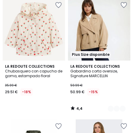
Plus Size disponible
4,4
LA REDOUTE COLLECTIONS
2
LA REDOUTE COLLECTIONS
/ 5
Chubasquero con capucha de
Gabardina corta oversize,
Colores
goma, estampado floral
Signature MARCELLIN
35.99 €
59.99 €
29.51 €
-18%
50.99 €
-15%
4,4
/
5