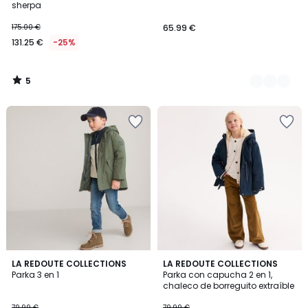
5
sherpa
175.00 €
65.99 €
131.25 €
-25%
5
/
5
4,8
3
LA REDOUTE COLLECTIONS
LA REDOUTE COLLECTIONS
/ 5
/
Parka 3 en 1
Parka con capucha 2 en 1,
5
chaleco de borreguito extraíble
79.99 €
79.99 €