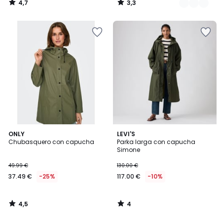
4,7
3,3
/
/
5
5
4,5
4
ONLY
LEVI'S
/ 5
/
Chubasquero con capucha
Parka larga con capucha
5
Simone
49.99 €
130.00 €
37.49 €
-25%
117.00 €
-10%
4,5
4
/
/
5
5