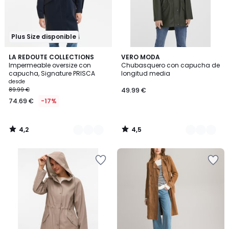
Plus Size disponible
4,2
4,5
3
LA REDOUTE COLLECTIONS
2
VERO MODA
/ 5
/ 5
Impermeable oversize con
Chubasquero con capucha de
Colores
Colores
capucha, Signature PRISCA
longitud media
desde
89.99 €
49.99 €
74.69 €
-17%
4,2
4,5
/
/
5
5