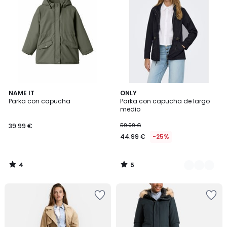
4
5
NAME IT
2
ONLY
/
/
Parka con capucha
Parka con capucha de largo
Colores
5
5
medio
39.99 €
59.99 €
44.99 €
-25%
4
5
/
/
5
5