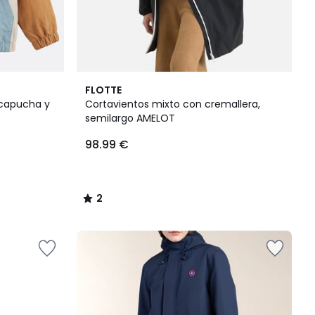
2
FLOTTE
/
 capucha y
Cortavientos mixto con cremallera,
5
semilargo AMELOT
98.99 €
2
/
5