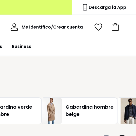
Descarga la App
Mi
Me identifico/Crear cuenta
i
Ver
Ir
cuenta
spacio
mis
a
a
favoritos
la
s
Business
edoute
cesta
ardina verde
Gabardina hombre
bre
beige