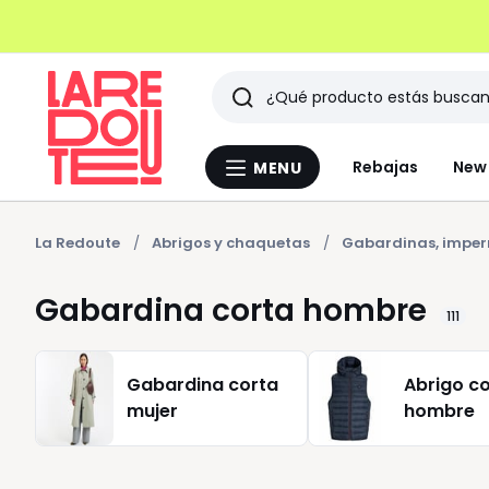
Buscar
Últimos
Rebajas
New 
MENU
Menu
artículos
La
Redoute
vistos
La Redoute
Abrigos y chaquetas
Gabardinas, impe
Gabardina corta hombre
111
Gabardina corta
Abrigo c
mujer
hombre