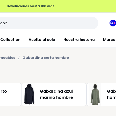
Devoluciones hasta 100 días
M
e
L
Collection
Vuelta al cole
Nuestra historia
Marca
R
+
rmeables
Gabardina corta hombre
orto
Gabardina azul
Gab
marino hombre
hom