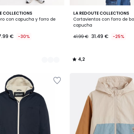
3
4,2
E COLLECTIONS
LA REDOUTE COLLECTIONS
Colores
/ 5
o con capucha y forro de
Cortavientos con forro de bo
capucha
7.99 €
31.49 €
-30%
41.99 €
-25%
4,2
/
5