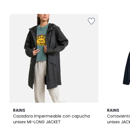
2
5
RAINS
RAINS
Colores
/
Cazadora impermeable con capucha
Cortavient
5
unisex MI-LONG JACKET
unisex JAC