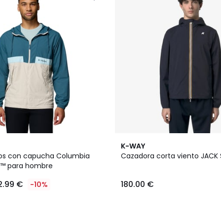
3
K-WAY
Colores
tos con capucha Columbia
Cazadora corta viento JACK
ey™ para hombre
2.99 €
180.00 €
-10%