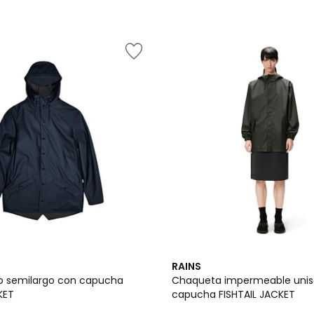
RAINS
o semilargo con capucha
Chaqueta impermeable unis
KET
capucha FISHTAIL JACKET