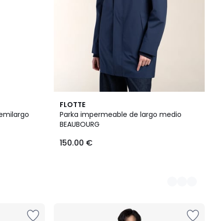
2
FLOTTE
Colores
emilargo
Parka impermeable de largo medio
BEAUBOURG
150.00 €