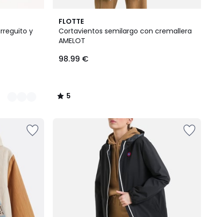
5
FLOTTE
/
rreguito y
Cortavientos semilargo con cremallera
5
AMELOT
98.99 €
5
/
5