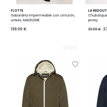
2
3
FLOTTE
LA REDOUT
Colores
Colores
Gabardina impermeable con cinturón,
Chubasquer
unisex, MADELEINE
jersey
139.00
139.00 €
2
39.99 €
€.