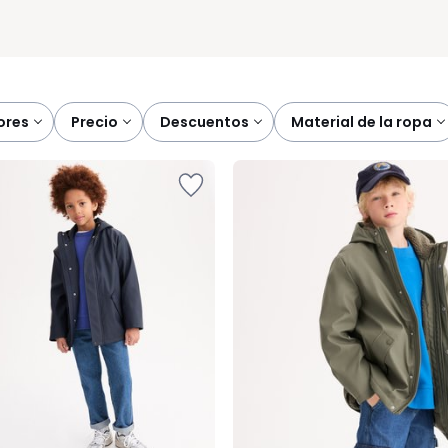
lores
precio
descuentos
material de la ropa