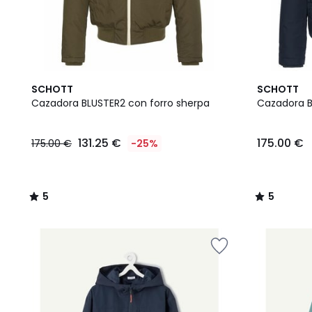
5
5
SCHOTT
SCHOTT
/
/
Cazadora BLUSTER2 con forro sherpa
Cazadora B
5
5
131.25 €
175.00 €
175.00 €
-25%
5
5
/
/
5
5