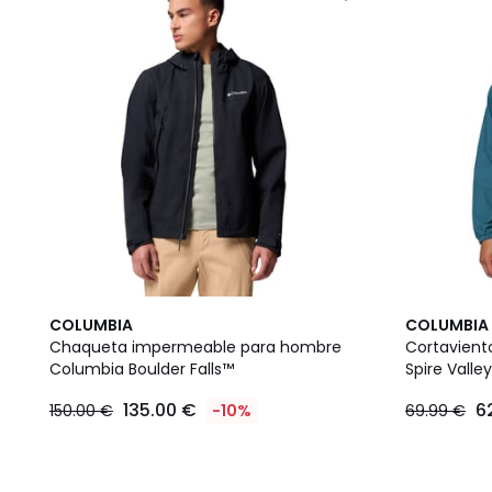
COLUMBIA
COLUMBIA
Chaqueta impermeable para hombre
Cortavien
Columbia Boulder Falls™
Spire Vall
135.00 €
6
150.00 €
-10%
69.99 €