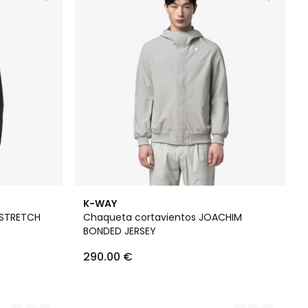
3
K-WAY
Colores
 STRETCH
Chaqueta cortavientos JOACHIM
BONDED JERSEY
290.00 €