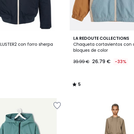
5
LA REDOUTE COLLECTIONS
/
LUSTER2 con forro sherpa
Chaqueta cortavientos con
5
bloques de color
26.79 €
39.99 €
-33%
5
/
5