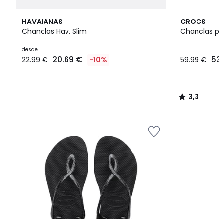
3,3
HAVAIANAS
CROCS
/ 5
Chanclas Hav. Slim
Chanclas p
Precio
desde
20.69 €
5
22.99 €
-10%
59.99 €
a
partir
de
20.69
3,3
€
/
en
5
lugar
de
22.99
€
10%
descuento
aplicado.