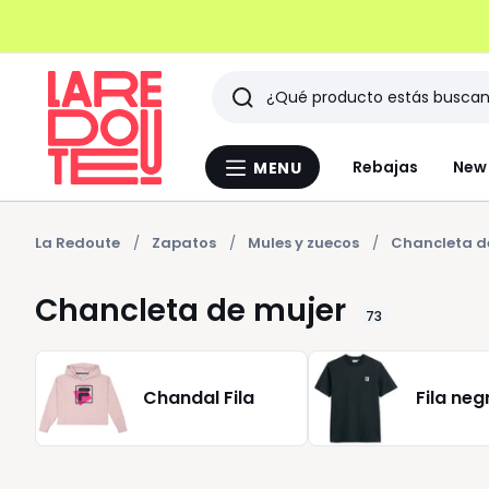
Buscar
Últimos
Rebajas
New 
MENU
Menu
artículos
La
Redoute
vistos
La Redoute
Zapatos
Mules y zuecos
Chancleta d
Chancleta de mujer
73
Chandal Fila
Fila neg