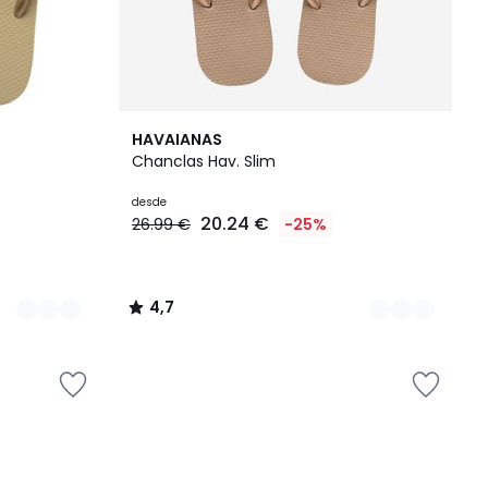
2
4,7
HAVAIANAS
Colores
/ 5
Chanclas Hav. Slim
desde
20.24 €
26.99 €
-25%
4,7
/
5