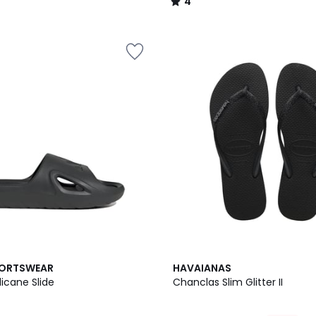
4
/
5
5
PORTSWEAR
HAVAIANAS
/
icane Slide
Chanclas Slim Glitter II
5