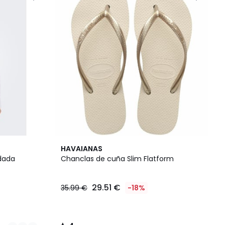
4
HAVAIANAS
/
dada
Chanclas de cuña Slim Flatform
5
29.51 €
35.99 €
-18%