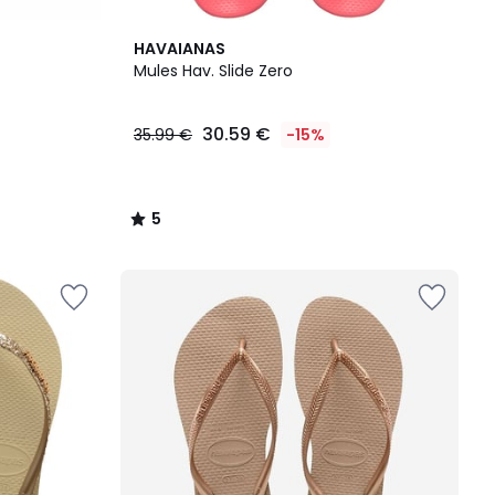
5
HAVAIANAS
/
Mules Hav. Slide Zero
5
30.59 €
35.99 €
-15%
5
/
5