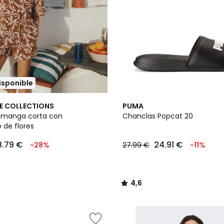
disponible
4,6
E COLLECTIONS
PUMA
/ 5
 manga corta con
Chanclas Popcat 20
de flores
8.79 €
24.91 €
-28%
27.99 €
-11%
4,6
/
5