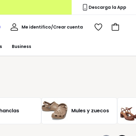
Descarga la App
Mi
Me identifico/Crear cuenta
i
Ver
Ir
cuenta
spacio
mis
a
a
favoritos
la
s
Business
edoute
cesta
hanclas
Mules y zuecos