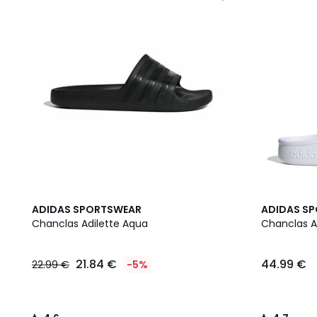
4,6
4,7
ADIDAS SPORTSWEAR
ADIDAS S
/ 5
/ 5
Chanclas Adilette Aqua
Chanclas A
21.84 €
44.99 €
22.99 €
-5%