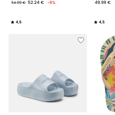
52.24 €
49.99 €
54.99 €
-5%
4,6
4,5
/
/
5
5