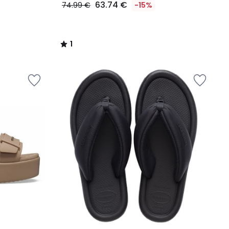
63.74 €
74.99 €
-15%
1
/
5