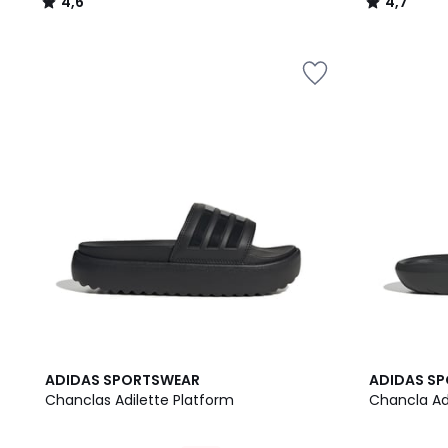
4,6
4,7
/
/
5
5
4,6
4,5
ADIDAS SPORTSWEAR
ADIDAS S
/ 5
/ 5
Chanclas Adilette Platform
Chancla Ad