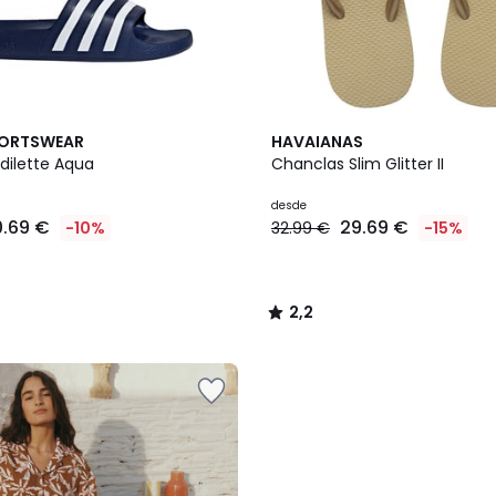
2
2,2
PORTSWEAR
HAVAIANAS
Colores
/ 5
dilette Aqua
Chanclas Slim Glitter II
desde
0.69 €
29.69 €
-10%
32.99 €
-15%
2,2
/
5