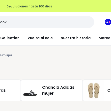
Devoluciones hasta 100 días
M
e
L
Collection
Vuelta al cole
Nuestra historia
Marca
R
+
e mujer
Chancla Adidas
ras
C
mujer