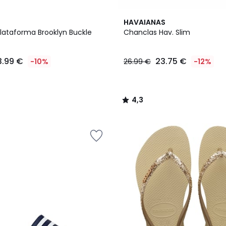
4,3
HAVAIANAS
/ 5
lataforma Brooklyn Buckle
Chanclas Hav. Slim
3.99 €
23.75 €
-10%
26.99 €
-12%
4,3
/
5