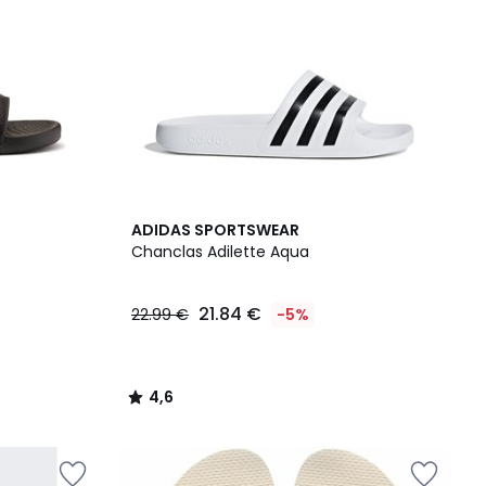
4,6
ADIDAS SPORTSWEAR
/ 5
Chanclas Adilette Aqua
21.84 €
22.99 €
-5%
4,6
/
5