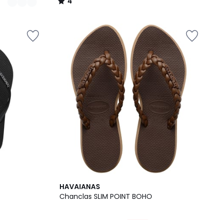
4
/
5
1
HAVAIANAS
/
Chanclas SLIM POINT BOHO
5