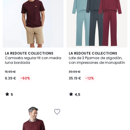
5
4,5
LA REDOUTE COLLECTIONS
LA REDOUTE COLLECTIONS
/
/ 5
Camiseta regular fit con media
Lote de 3 Pijamas de algodón,
5
luna bordada
con impresiones de monopatín
15.99 €
39.99 €
6.39 €
-60%
35.19 €
-12%
5
4,5
/
/
5
5