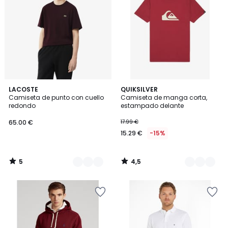
5
4,5
4
LACOSTE
3
QUIKSILVER
/
/ 5
Camiseta de punto con cuello
Camiseta de manga corta,
Colores
Colores
5
redondo
estampado delante
65.00 €
17.99 €
15.29 €
-15%
5
4,5
/
/
5
5