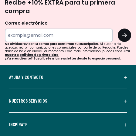
Recibe +10% EXTRA para tu primera
te
compra
olvides
revisar
Correo electrónico
tu
OK
correo
para
No olvides revisar tu correo para confirmar tu suscripción.
Al suscribirte,
aceptas recibir comunicaciones comerciales por parte de La Redoute. Puedes
confirmar
darte de baja en cualquier momento. Para más información, puedes consultar
nuestra política de privacidad
.
tu
¿Ya eres cliente? Suscríbete a la newsletter desde tu espacio personal.
suscripción.
Al
AYUDA Y CONTACTO
suscribirte,
aceptas
recibir
NUESTROS SERVICIOS
comunicaciones
comerciales
personalizadas
INSPÍRATE
por