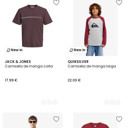
New in
New in
3
JACK & JONES
2
QUIKSILVER
Camiseta de manga corta
Camiseta de manga larga
Colores
Colores
17.99 €
22.00 €