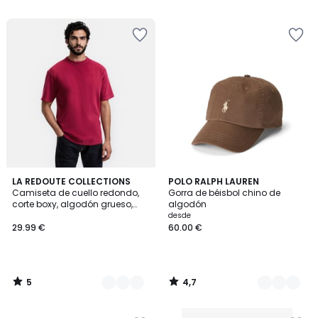
5
5
4,7
2
LA REDOUTE COLLECTIONS
8
POLO RALPH LAUREN
/
/ 5
Camiseta de cuello redondo,
Gorra de béisbol chino de
Colores
Colores
5
corte boxy, algodón grueso,
algodón
tacto suave
desde
29.99 €
60.00 €
5
4,7
/
/
5
5