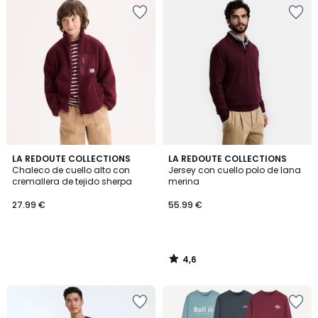
4,6
LA REDOUTE COLLECTIONS
LA REDOUTE COLLECTIONS
/ 5
Chaleco de cuello alto con
Jersey con cuello polo de lana
cremallera de tejido sherpa
merina
27.99 €
55.99 €
4,6
/
5