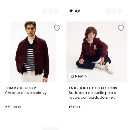
4,6
/
5
New in
2
TOMMY HILFIGER
LA REDOUTE COLLECTIONS
Chaqueta reversible Ivy
Sudadera de cuello polo a
Colores
rayas, con bordado en el
pecho
279.00 €
17.99 €