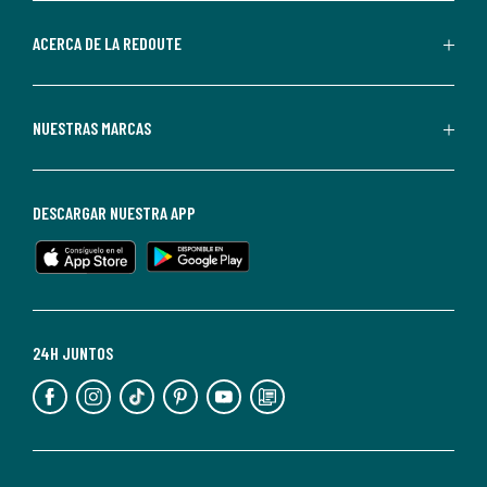
parte
de
ACERCA DE LA REDOUTE
La
Redoute.
Puedes
NUESTRAS MARCAS
darte
de
baja
DESCARGAR NUESTRA APP
en
cualquier
momento.
Para
más
24H JUNTOS
información,
puedes
consultar
nuestra