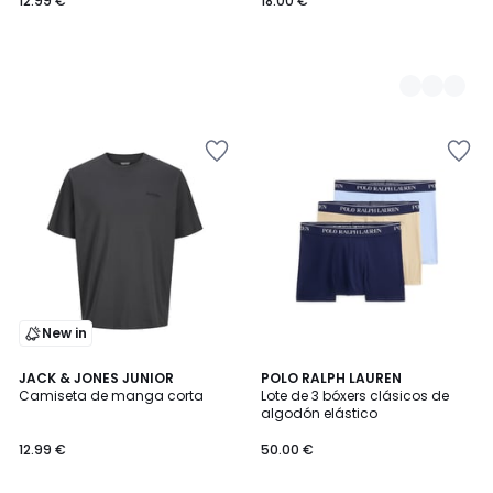
12.99 €
18.00 €
New in
4,6
2
JACK & JONES JUNIOR
13
POLO RALPH LAUREN
/ 5
Camiseta de manga corta
Lote de 3 bóxers clásicos de
Colores
Colores
algodón elástico
12.99 €
50.00 €