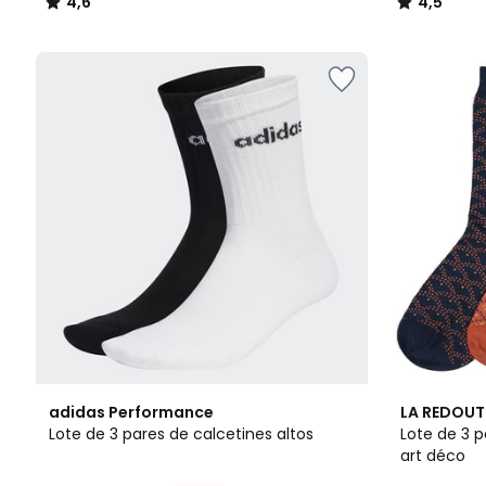
4,6
4,5
/
/
5
5
4,9
3,9
adidas Performance
LA REDOUT
/ 5
/ 5
Lote de 3 pares de calcetines altos
Lote de 3 p
art déco