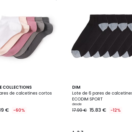
2
3,7
E COLLECTIONS
DIM
Colores
/ 5
ares de calcetines cortos
Lote de 6 pares de calcetine
ECODIM SPORT
desde
39 €
15.83 €
-60%
17.99 €
-12%