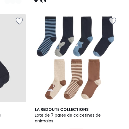
4,4
/
5
4,4
LA REDOUTE COLLECTIONS
/ 5
s
Lote de 7 pares de calcetines de
animales