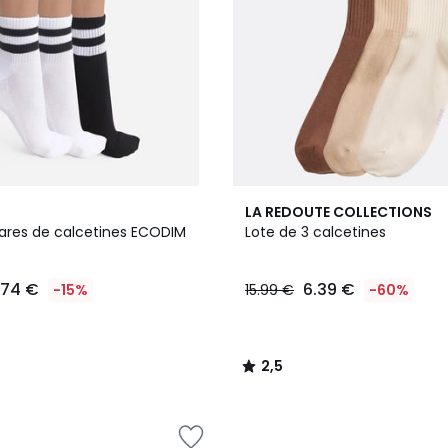
2
2,5
LA REDOUTE COLLECTIONS
Colores
/ 5
pares de calcetines ECODIM
Lote de 3 calcetines
.74 €
6.39 €
-15%
15.99 €
-60%
2,5
/
5