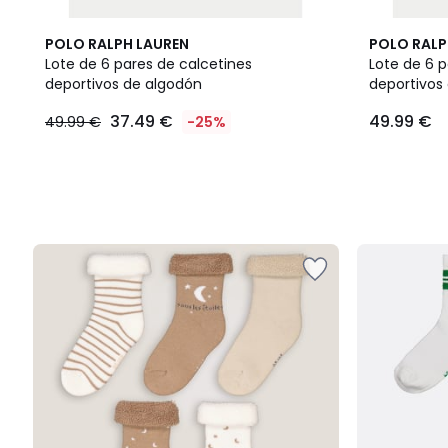
POLO RALPH LAUREN
POLO RALP
Lote de 6 pares de calcetines
Lote de 6 p
deportivos de algodón
deportivos
37.49
37.49 €
49.99 €
49.99 €
-25%
€
en
lugar
de
49.99
€
25%
descuento
aplicado.