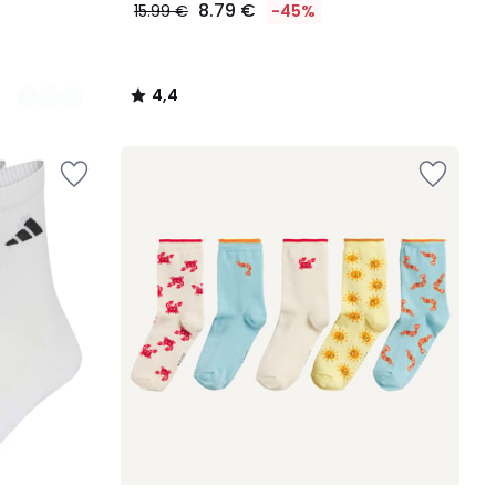
8.79 €
15.99 €
-45%
4,4
/
5