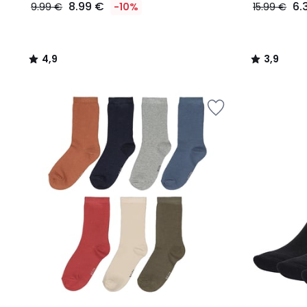
8.99 €
6.
9.99 €
-10%
15.99 €
4,9
3,9
/
/
5
5