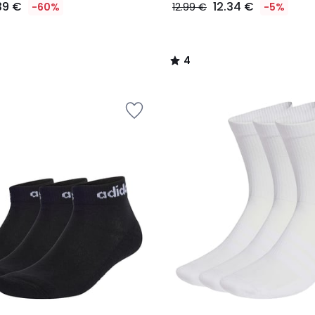
39 €
12.34 €
-60%
12.99 €
-5%
4
/
5