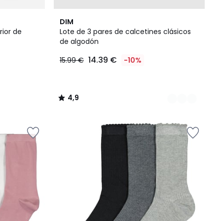
4
4,9
DIM
Colores
/ 5
rior de
Lote de 3 pares de calcetines clásicos
de algodón
14.39 €
15.99 €
-10%
4,9
/
5