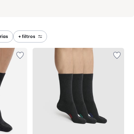
rías
+ filtros