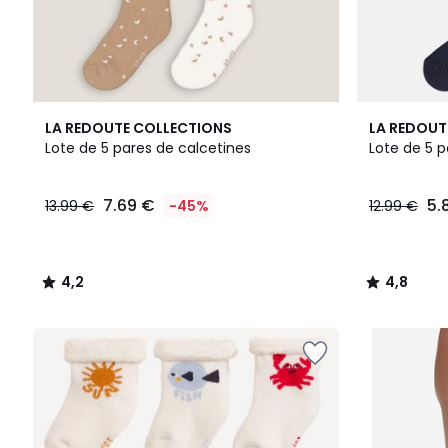
4,2
4,8
LA REDOUTE COLLECTIONS
LA REDOUT
/ 5
/ 5
Lote de 5 pares de calcetines
Lote de 5 p
7.69 €
5.
13.99 €
-45%
12.99 €
4,2
4,8
/
/
5
5