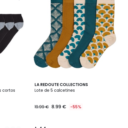
4,4
LA REDOUTE COLLECTIONS
/ 5
s cortos
Lote de 5 calcetines
8.99 €
19.99 €
-55%