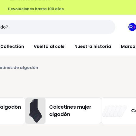
Devoluciones hasta 100 días
M
e
L
Collection
Vuelta al cole
Nuestra historia
Marca
R
+
etines de algodón
 algodón
Calcetines mujer
C
algodón