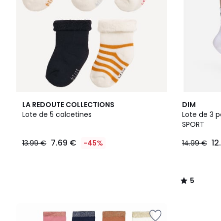
5
LA REDOUTE COLLECTIONS
DIM
/
Lote de 5 calcetines
Lote de 3 
5
SPORT
7.69 €
12
13.99 €
-45%
14.99 €
5
/
5