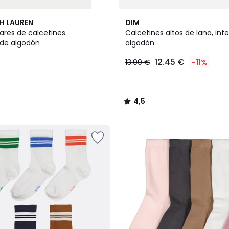
4,5
H LAUREN
DIM
/ 5
ares de calcetines
Calcetines altos de lana, inte
 de algodón
algodón
12.45 €
13.99 €
-11%
4,5
/
5