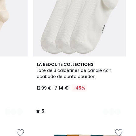
3
5
LA REDOUTE COLLECTIONS
Colores
/
Lote de 3 calcetines de canalé con
5
acabado de punto bourdon
7.14 €
12.99 €
-45%
5
/
5