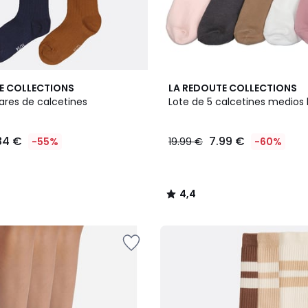
4,4
E COLLECTIONS
LA REDOUTE COLLECTIONS
/ 5
ares de calcetines
Lote de 5 calcetines medios l
84 €
7.99 €
-55%
19.99 €
-60%
4,4
/
5