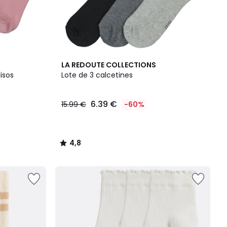
4,8
LA REDOUTE COLLECTIONS
/ 5
isos
Lote de 3 calcetines
6.39 €
15.99 €
-60%
4,8
/
5