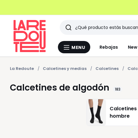
Buscar
Últimos
Rebajas
New 
MENU
Menu
artículos
La
Redoute
vistos
La Redoute
Calcetines y medias
Calcetines
Calc
Calcetines de algodón
183
Calcetines
hombre