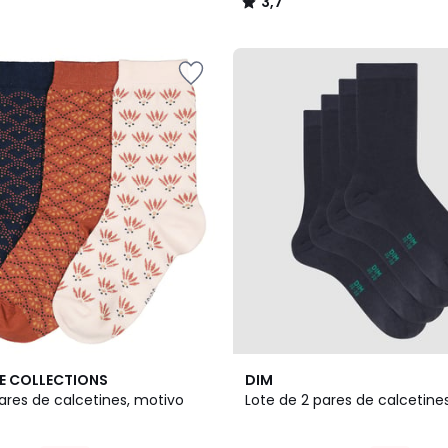
3,7
/
5
2
4
E COLLECTIONS
DIM
Colores
/
ares de calcetines, motivo
Lote de 2 pares de calcetine
5