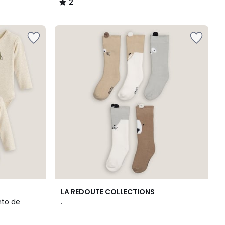
2
/
5
4,1
LA REDOUTE COLLECTIONS
/ 5
nto de
.