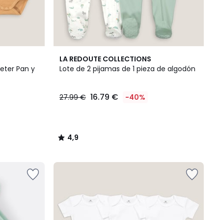
4,9
LA REDOUTE COLLECTIONS
/ 5
Peter Pan y
Lote de 2 pijamas de 1 pieza de algodón
16.79 €
27.99 €
-40%
4,9
/
5