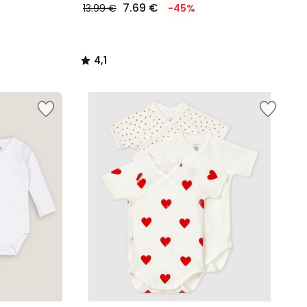
7.69 €
13.99 €
-45%
4,1
/
5