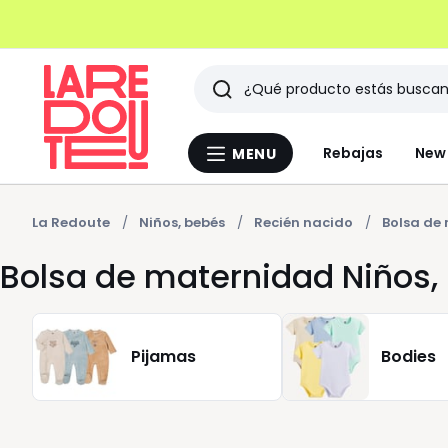
Buscar
Últimos
Rebajas
New 
MENU
Menu
artículos
La
Redoute
vistos
La Redoute
Niños, bebés
Recién nacido
Bolsa de
Bolsa de maternidad Niños,
Pijamas
Bodies