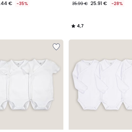
.44 €
25.91 €
-35%
35.99 €
-28%
4,7
/
5