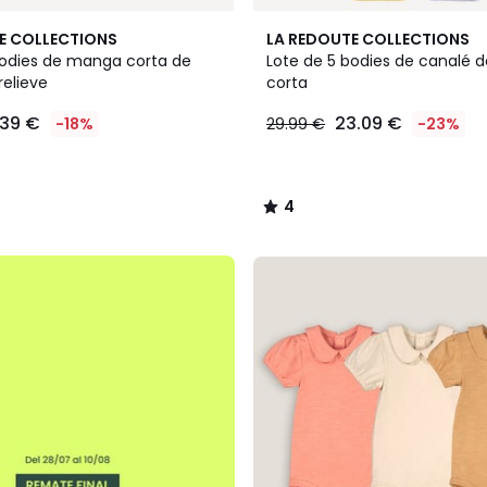
4
E COLLECTIONS
LA REDOUTE COLLECTIONS
/
bodies de manga corta de
Lote de 5 bodies de canalé
5
relieve
corta
.39 €
23.09 €
-18%
29.99 €
-23%
4
/
5