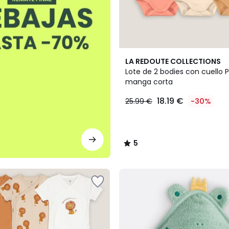
5
LA REDOUTE COLLECTIONS
/
Lote de 2 bodies con cuello 
5
manga corta
18.19 €
25.99 €
-30%
5
/
5