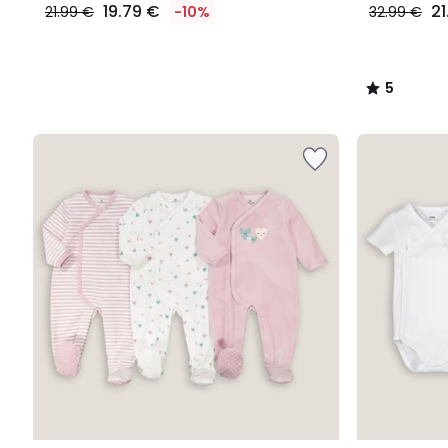
19.79 €
21
21.99 €
-10%
32.99 €
5
/
5