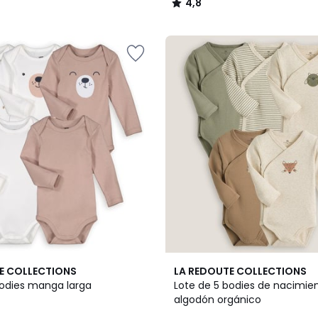
4,8
/
5
4,7
E COLLECTIONS
LA REDOUTE COLLECTIONS
/ 5
bodies manga larga
Lote de 5 bodies de nacimie
algodón orgánico