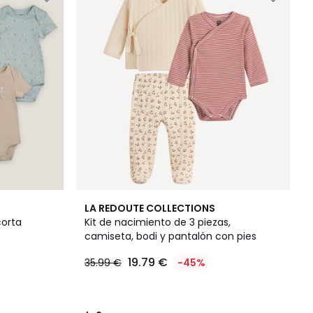
2
LA REDOUTE COLLECTIONS
/
corta
Kit de nacimiento de 3 piezas,
5
camiseta, bodi y pantalón con pies
19.79 €
35.99 €
-45%