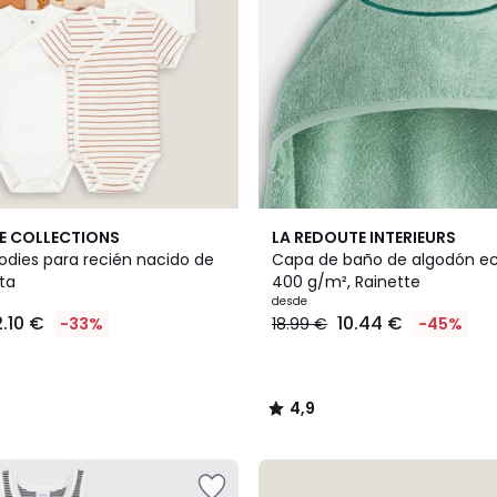
4,9
E COLLECTIONS
LA REDOUTE INTERIEURS
/ 5
odies para recién nacido de
Capa de baño de algodón ec
ta
400 g/m², Rainette
desde
.10 €
10.44 €
-33%
18.99 €
-45%
4,9
/
5