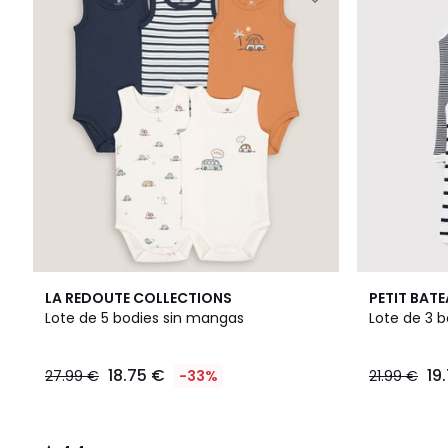
4,4
LA REDOUTE COLLECTIONS
PETIT BAT
/ 5
Lote de 5 bodies sin mangas
Lote de 3 
18.75 €
19
27.99 €
-33%
21.99 €