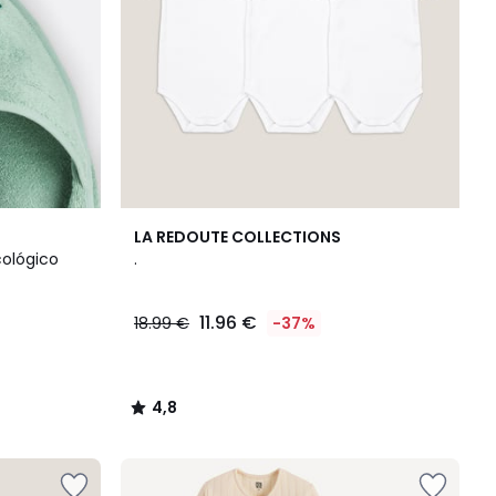
4,8
LA REDOUTE COLLECTIONS
/ 5
ológico
.
11.96 €
18.99 €
-37%
4,8
/
5