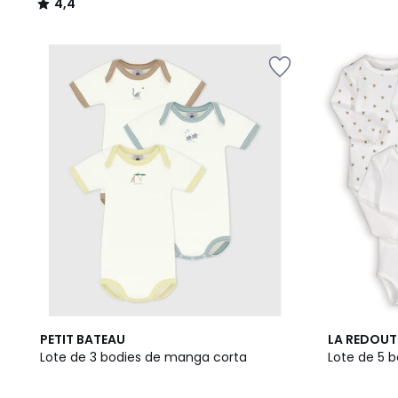
4,4
/
5
5
PETIT BATEAU
LA REDOUT
/
Lote de 3 bodies de manga corta
Lote de 5 
5