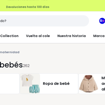
Devoluciones hasta 100 días
M
e
L
Collection
Vuelta al cole
Nuestra historia
Marca
R
+
 maternidad
 bebés
262
M
Ropa de bebé
a
a