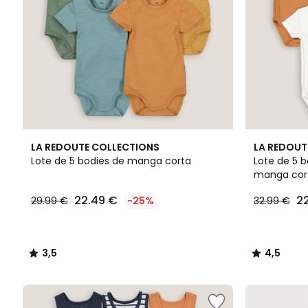
3,5
4,5
LA REDOUTE COLLECTIONS
LA REDOUT
/ 5
/ 5
Lote de 5 bodies de manga corta
Lote de 5 b
manga cor
22.49 €
22
29.99 €
-25%
32.99 €
3,5
4,5
/
/
5
5