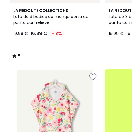
5
LA REDOUTE COLLECTIONS
LA REDOUT
/
Lote de 3 bodies de manga corta de
Lote de 3 
5
punto con relieve
punto con 
16.39
16.39 €
16
19.99 €
-18%
19.99 €
€
en
lugar
de
5
19.99
/
€
5
18%
.
descuento
aplicado.