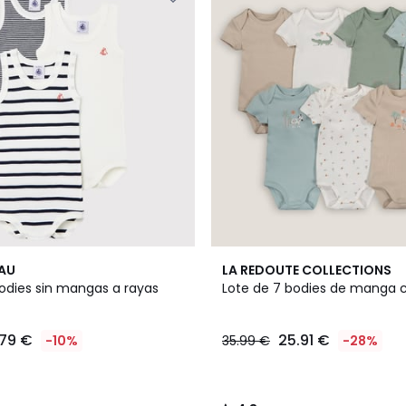
4,8
EAU
LA REDOUTE COLLECTIONS
/ 5
bodies sin mangas a rayas
Lote de 7 bodies de manga 
.79 €
25.91 €
-10%
35.99 €
-28%