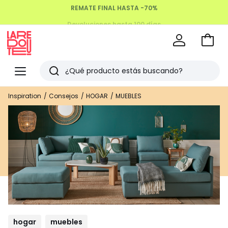
Devoluciones hasta 100 días
Ir
a
La
la
Redoute
Menu
Buscar
cesta
Últimos
Inspiration
Consejos
HOGAR
MUEBLES
artículos
vistos
hogar
muebles