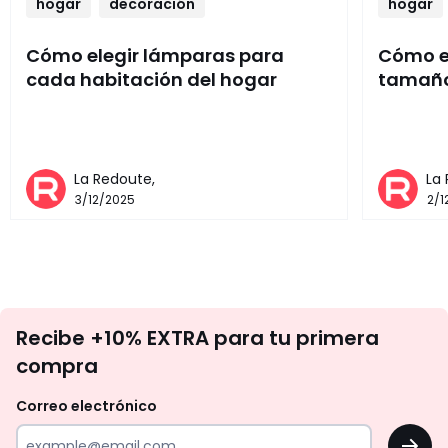
hogar
decoración
hogar
Cómo elegir lámparas para
Cómo el
cada habitación del hogar
tamaño
La Redoute,
La
3/12/2025
2/1
No
Recibe +10% EXTRA para tu primera
te
compra
olvides
revisar
Correo electrónico
tu
OK