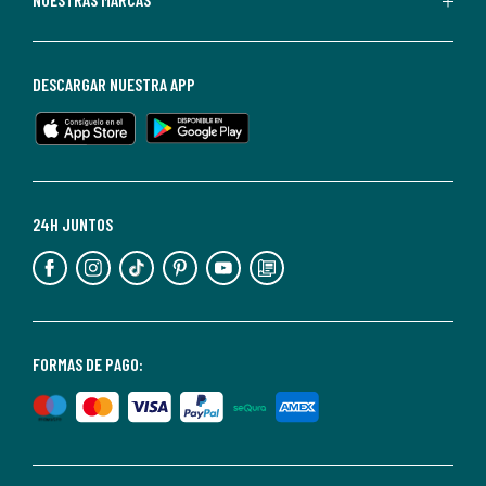
darte
de
baja
DESCARGAR NUESTRA APP
en
cualquier
momento.
Para
más
24H JUNTOS
información,
puedes
consultar
nuestra
<2>política
FORMAS DE PAGO:
de
privacidad</2>.