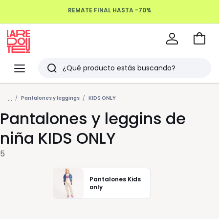
REMATE FINAL HASTA -70%
Devoluciones hasta 100 días
Ir
a
La
la
Redoute
Menu
Buscar
cesta
Últimos
...
artículos
Pantalones y leggings
KIDS ONLY
Pantalones y leggins de
vistos
niña KIDS ONLY
5
Pantalones Kids
only