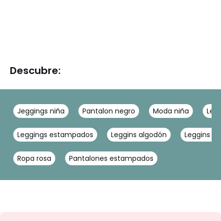
Descubre:
Jeggings niña
Pantalon negro
Moda niña
Leg
Leggings estampados
Leggins algodón
Leggins az
Ropa rosa
Pantalones estampados
No