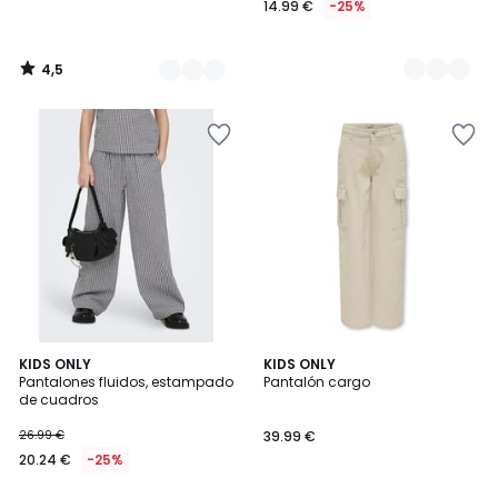
14.99 €
-25%
4,5
/
5
5
KIDS ONLY
KIDS ONLY
/
Pantalones fluidos, estampado
Pantalón cargo
5
de cuadros
26.99 €
39.99 €
20.24 €
-25%