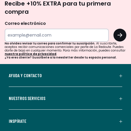
Recibe +10% EXTRA para tu primera
te
compra
olvides
revisar
Correo electrónico
tu
OK
correo
para
No olvides revisar tu correo para confirmar tu suscripción.
Al suscribirte,
aceptas recibir comunicaciones comerciales por parte de La Redoute. Puedes
confirmar
darte de baja en cualquier momento. Para más información, puedes consultar
nuestra política de privacidad
.
tu
¿Ya eres cliente? Suscríbete a la newsletter desde tu espacio personal.
suscripción.
Al
AYUDA Y CONTACTO
suscribirte,
aceptas
recibir
NUESTROS SERVICIOS
comunicaciones
comerciales
personalizadas
INSPÍRATE
por