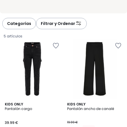
Categorías
Filtrar y Ordenar
5 artículos
4,5
2
KIDS ONLY
2
KIDS ONLY
/ 5
Pantalón cargo
Pantalón ancho de canalé
Colores
Colores
39.99
39.99 €
19.99 €
€.