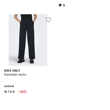
5
/
5
KIDS ONLY
Pantalón recto
24.99 €
18.74 €
-25%