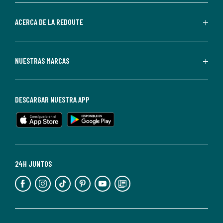
parte
de
ACERCA DE LA REDOUTE
La
Redoute.
Puedes
NUESTRAS MARCAS
darte
de
baja
DESCARGAR NUESTRA APP
en
cualquier
momento.
Para
más
24H JUNTOS
información,
puedes
consultar
nuestra