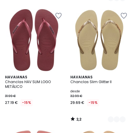
17.99
/
5
€
15%
descuento
aplicado.
2,2
HAVAIANAS
2
HAVAIANAS
/ 5
Chanclas HAV SLIM LOGO
Chanclas Slim Glitter II
Colores
METÁLICO
desde
31.99 €
32.99 €
27.19 €
-15%
29.69 €
-15%
2,2
/
5