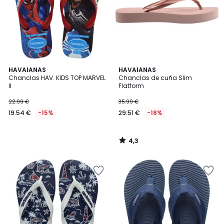
4,3
HAVAIANAS
HAVAIANAS
/ 5
Chanclas HAV. KIDS TOP MARVEL
Chanclas de cuña Slim
II
Flatform
22.99 €
35.99 €
19.54 €
-15%
29.51 €
-18%
4,3
/
5