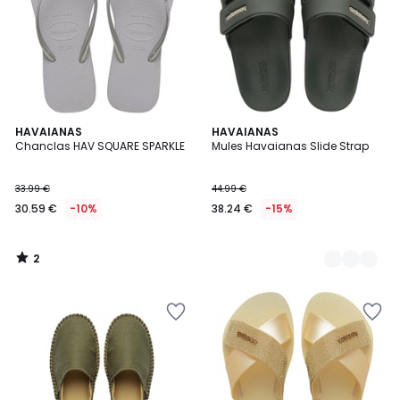
2
HAVAIANAS
2
HAVAIANAS
/
Chanclas HAV SQUARE SPARKLE
Mules Havaianas Slide Strap
Colores
5
33.99 €
44.99 €
30.59 €
-10%
38.24 €
-15%
2
/
5