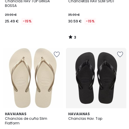
/
Chanclas HAV TOP GINGA
Chancletas HAV SLIM SPLIT
5
BOSSA
29.99 €
35.99 €
25.49 €
-15%
30.59 €
-15%
3
/
5
4
4,7
HAVAIANAS
HAVAIANAS
/
/ 5
Chanclas de cuña Slim
Chanclas Hav. Top
5
Flatform