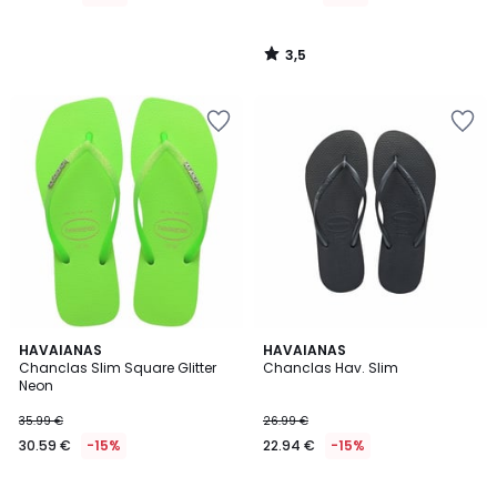
3,5
/
5
5
HAVAIANAS
HAVAIANAS
/
Chanclas Slim Square Glitter
Chanclas Hav. Slim
5
Neon
35.99 €
26.99 €
30.59 €
-15%
22.94 €
-15%