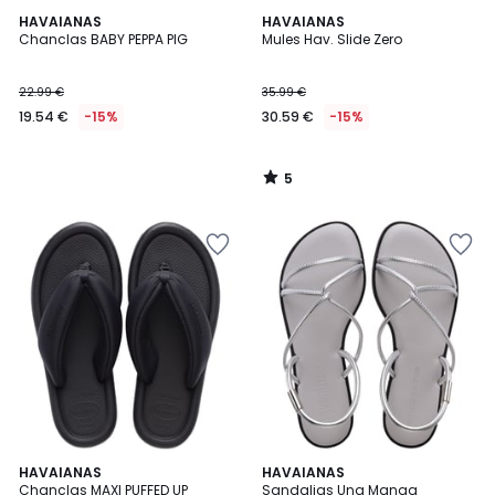
5
HAVAIANAS
HAVAIANAS
/
Chanclas BABY PEPPA PIG
Mules Hav. Slide Zero
5
22.99 €
35.99 €
19.54 €
-15%
30.59 €
-15%
5
/
5
3
HAVAIANAS
HAVAIANAS
/
Chanclas MAXI PUFFED UP
Sandalias Una Manga