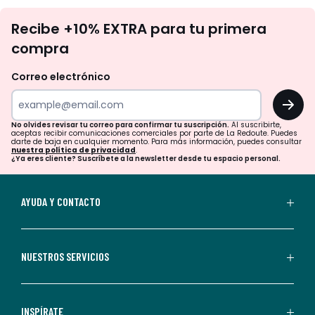
No
Recibe +10% EXTRA para tu primera
te
compra
olvides
revisar
Correo electrónico
tu
OK
correo
para
No olvides revisar tu correo para confirmar tu suscripción.
Al suscribirte,
aceptas recibir comunicaciones comerciales por parte de La Redoute. Puedes
confirmar
darte de baja en cualquier momento. Para más información, puedes consultar
nuestra política de privacidad
.
tu
¿Ya eres cliente? Suscríbete a la newsletter desde tu espacio personal.
suscripción.
Al
AYUDA Y CONTACTO
suscribirte,
aceptas
recibir
NUESTROS SERVICIOS
comunicaciones
comerciales
personalizadas
INSPÍRATE