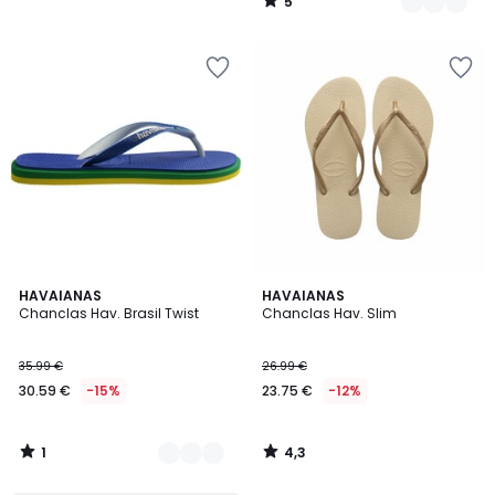
5
/
5
1
4,3
2
HAVAIANAS
HAVAIANAS
/
/ 5
Chanclas Hav. Brasil Twist
Chanclas Hav. Slim
Colores
5
35.99 €
26.99 €
30.59 €
-15%
23.75 €
-12%
1
4,3
/
/
5
5