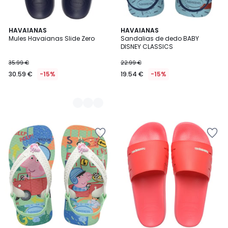
2
HAVAIANAS
HAVAIANAS
Mules Havaianas Slide Zero
Sandalias de dedo BABY
Colores
DISNEY CLASSICS
35.99 €
22.99 €
30.59 €
-15%
19.54 €
-15%