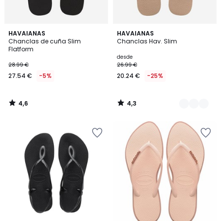
4,6
4,3
HAVAIANAS
2
HAVAIANAS
/ 5
/ 5
Chanclas de cuña Slim
Chanclas Hav. Slim
Colores
Flatform
desde
28.99 €
26.99 €
27.54 €
-5%
20.24 €
-25%
4,6
4,3
/
/
5
5