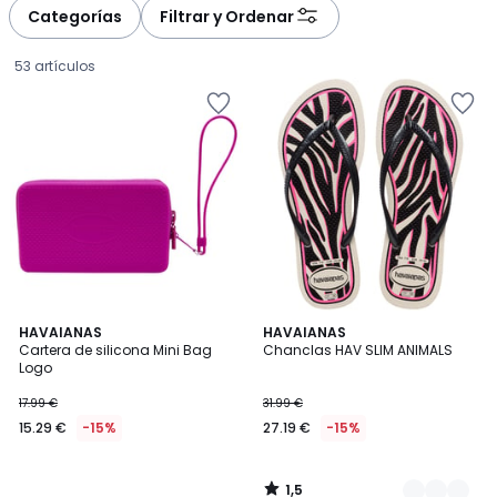
à
à
Categorías
Filtrar y Ordenar
gauche
droite
53 artículos
1,5
HAVAIANAS
2
HAVAIANAS
/
Cartera de silicona Mini Bag
Chanclas HAV SLIM ANIMALS
Colores
5
Logo
15.29
17.99 €
31.99 €
€
15.29 €
-15%
27.19 €
-15%
en
lugar
de
1,5