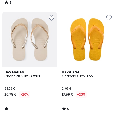
5
/
5
5
5
HAVAIANAS
HAVAIANAS
/
/
Chanclas Slim Glitter II
Chanclas Hav. Top
5
5
25.99 €
21.99 €
20.79 €
-20%
17.59 €
-20%
5
5
/
/
5
5