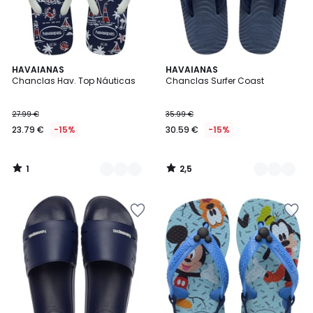
1
2,5
2
HAVAIANAS
2
HAVAIANAS
/
/ 5
Chanclas Hav. Top Náuticas
Chanclas Surfer Coast
Colores
Colores
5
27.99 €
35.99 €
23.79 €
-15%
30.59 €
-15%
1
2,5
/
/
5
5