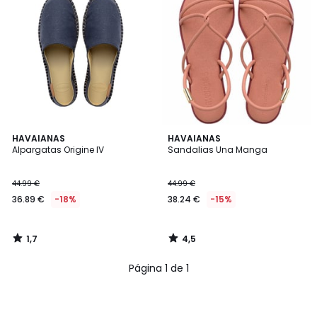
1,7
4,5
HAVAIANAS
HAVAIANAS
/
/ 5
Alpargatas Origine IV
Sandalias Una Manga
5
44.99 €
44.99 €
36.89 €
-18%
38.24 €
-15%
1,7
4,5
/
/
5
5
Página 1 de 1