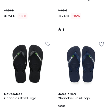
5
44.99 €
44.99 €
38.24 €
-15%
38.24 €
-15%
3
/
5
4,7
4,7
2
HAVAIANAS
HAVAIANAS
/ 5
/ 5
Chanclas Brazil Logo
Chanclas Brasil Logo
Colores
desde