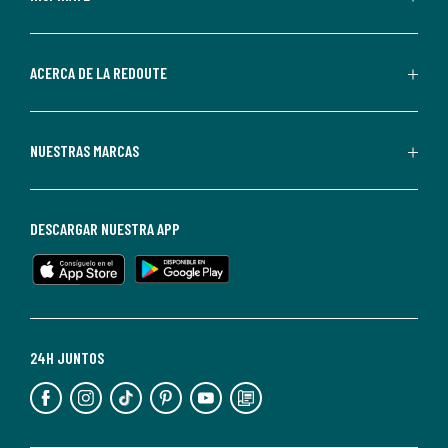
por
parte
de
ACERCA DE LA REDOUTE
La
Redoute.
Puedes
NUESTRAS MARCAS
darte
de
baja
DESCARGAR NUESTRA APP
en
cualquier
momento.
Para
más
24H JUNTOS
información,
puedes
consultar