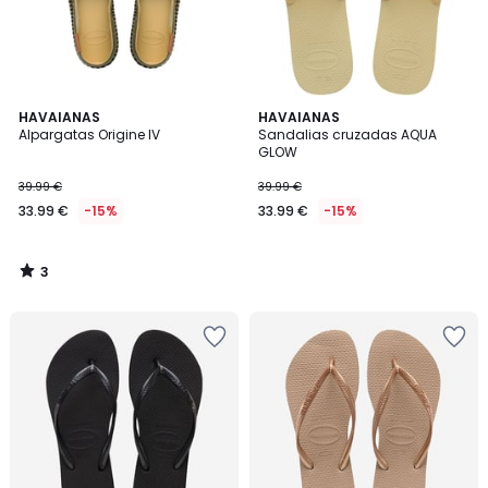
3
HAVAIANAS
HAVAIANAS
/
Alpargatas Origine IV
Sandalias cruzadas AQUA
5
GLOW
39.99 €
39.99 €
33.99 €
-15%
33.99 €
-15%
3
/
5