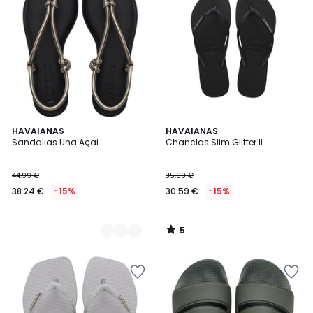
5
2
HAVAIANAS
HAVAIANAS
/
Sandalias Una Açai
Chanclas Slim Glitter II
Colores
5
44.99 €
35.99 €
38.24 €
-15%
30.59 €
-15%
5
/
5