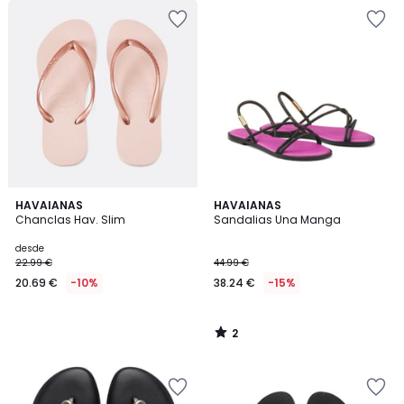
2
HAVAIANAS
HAVAIANAS
/
Chanclas Hav. Slim
Sandalias Una Manga
5
desde
22.99 €
44.99 €
20.69 €
-10%
38.24 €
-15%
2
/
5