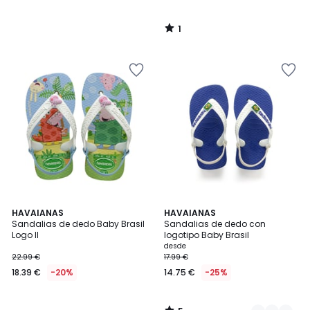
1
/
5
5
HAVAIANAS
2
HAVAIANAS
/
Sandalias de dedo Baby Brasil
Sandalias de dedo con
Colores
5
Logo II
logotipo Baby Brasil
desde
22.99 €
17.99 €
18.39 €
-20%
14.75 €
-25%