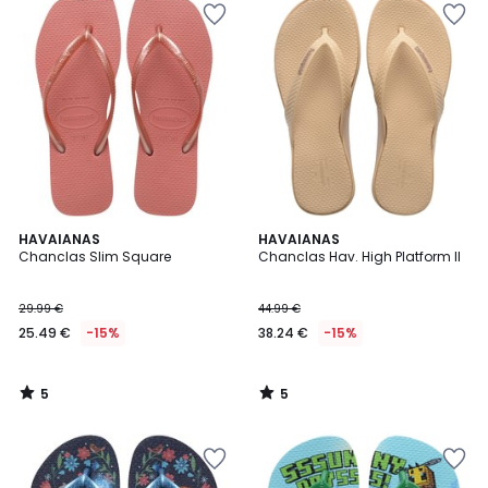
5
5
HAVAIANAS
HAVAIANAS
/
/
Chanclas Slim Square
Chanclas Hav. High Platform II
5
5
29.99 €
44.99 €
25.49 €
-15%
38.24 €
-15%
5
5
/
/
5
5