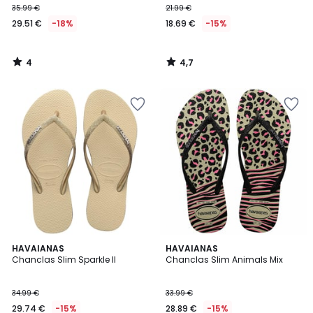
35.99 €
21.99 €
29.51 €
-18%
18.69 €
-15%
4
4,7
/
/
5
5
3,5
HAVAIANAS
HAVAIANAS
/ 5
Chanclas Slim Sparkle II
Chanclas Slim Animals Mix
34.99 €
33.99 €
29.74 €
-15%
28.89 €
-15%