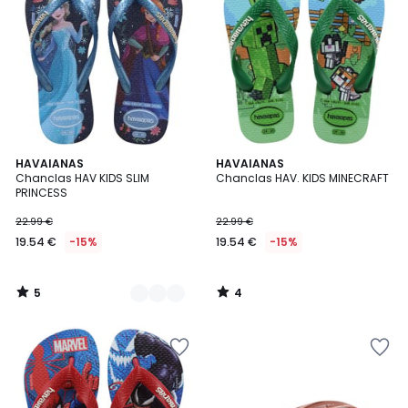
5
4
2
HAVAIANAS
HAVAIANAS
/
/
Chanclas HAV KIDS SLIM
Chanclas HAV. KIDS MINECRAFT
Colores
5
5
PRINCESS
22.99 €
22.99 €
19.54 €
-15%
19.54 €
-15%
5
4
/
/
5
5