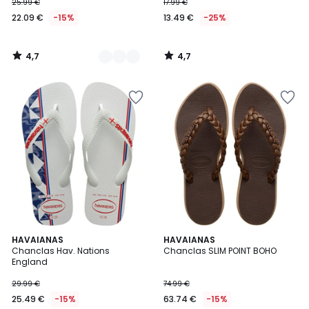
25.99 €
17.99 €
22.09 €
-15%
13.49 €
-25%
4,7
4,7
/
/
5
5
1
HAVAIANAS
HAVAIANAS
/
Chanclas Hav. Nations
Chanclas SLIM POINT BOHO
5
England
29.99 €
74.99 €
25.49 €
-15%
63.74 €
-15%