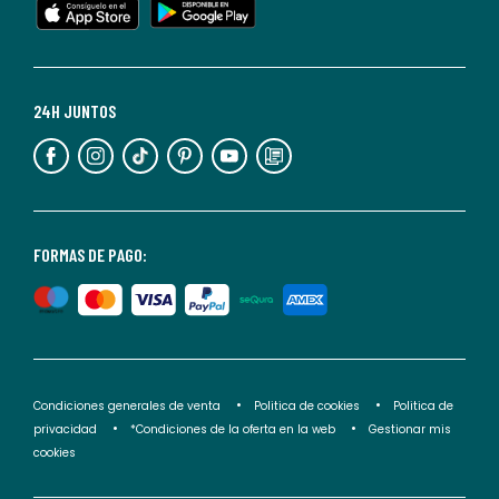
cualquier
momento.
Para
más
24H JUNTOS
información,
puedes
consultar
nuestra
<2>política
FORMAS DE PAGO:
de
privacidad</2>.
Condiciones generales de venta
Politica de cookies
Politica de
privacidad
*Condiciones de la oferta en la web
Gestionar mis
cookies