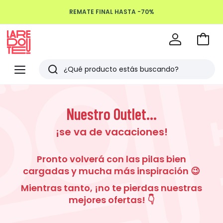
REMATE FINAL HASTA -70%
Devoluciones hasta 100 días
Ir
a
La
la
Redoute
Menu
Buscar
cesta
Últimos
artículos
Nuestro Outlet...
vistos
¡se va de vacaciones!
Pronto volverá con las pilas bien
cargadas y mucha más inspiración 😉
Mientras tanto, ¡no te pierdas nuestras
mejores ofertas! 👇