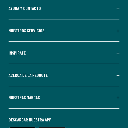
Al
AYUDA Y CONTACTO
suscribirte,
aceptas
recibir
NUESTROS SERVICIOS
comunicaciones
comerciales
personalizadas
INSPÍRATE
por
parte
de
ACERCA DE LA REDOUTE
La
Redoute.
Puedes
NUESTRAS MARCAS
darte
de
baja
DESCARGAR NUESTRA APP
en