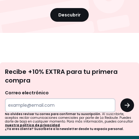
Descubrir
No
Recibe +10% EXTRA para tu primera
te
compra
olvides
revisar
Correo electrónico
tu
OK
correo
para
No olvides revisar tu correo para confirmar tu suscripción.
Al suscribirte,
aceptas recibir comunicaciones comerciales por parte de La Redoute. Puedes
confirmar
darte de baja en cualquier momento. Para más información, puedes consultar
nuestra política de privacidad
.
tu
¿Ya eres cliente? Suscríbete a la newsletter desde tu espacio personal.
suscripción.