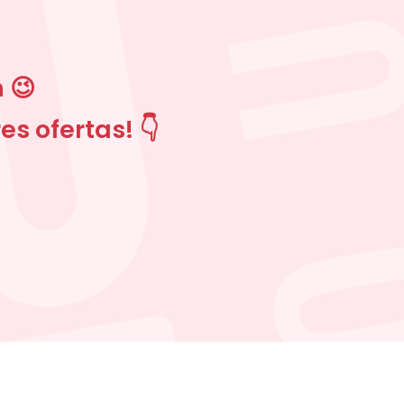
 😉
s ofertas! 👇