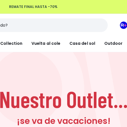
REMATE FINAL HASTA -70%
Devoluciones hasta 100 días
M
e
L
Collection
Vuelta al cole
Casa del sol
Outdoor
R
+
Nuestro Outlet..
¡se va de vacaciones!