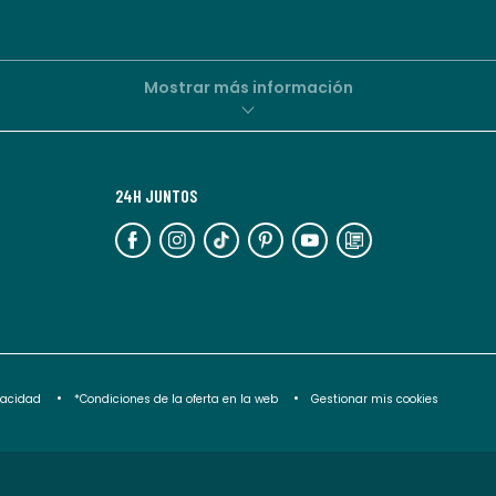
personalizadas
por
parte
de
Mostrar más información
La
Redoute.
Puedes
24H JUNTOS
darte
de
baja
en
cualquier
momento.
Para
ivacidad
*Condiciones de la oferta en la web
Gestionar mis cookies
más
información,
puedes