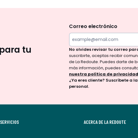
No
te
olvides
Correo electrónico
revisar
tu
para tu
No olvides revisar tu correo par
correo
suscribirte, aceptas recibir comu
para
de La Redoute. Puedes darte de b
confirmar
más información, puedes consult
tu
nuestra política de privacida
¿Ya eres cliente? Suscríbete a l
suscripción.
personal.
Al
suscribirte,
aceptas
recibir
SERVICIOS
comunicaciones
ACERCA DE LA REDOUTE
comerciales