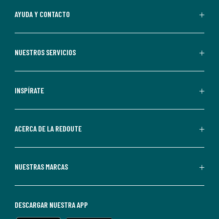
Al
AYUDA Y CONTACTO
suscribirte,
aceptas
recibir
NUESTROS SERVICIOS
comunicaciones
comerciales
personalizadas
INSPÍRATE
por
parte
de
ACERCA DE LA REDOUTE
La
Redoute.
Puedes
NUESTRAS MARCAS
darte
de
baja
DESCARGAR NUESTRA APP
en