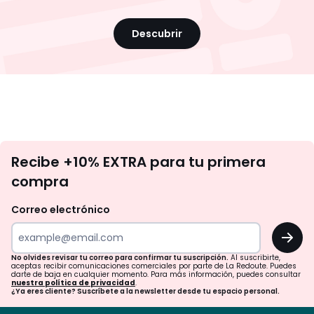
Descubrir
No
Recibe +10% EXTRA para tu primera
te
compra
olvides
revisar
Correo electrónico
tu
OK
correo
para
No olvides revisar tu correo para confirmar tu suscripción.
Al suscribirte,
aceptas recibir comunicaciones comerciales por parte de La Redoute. Puedes
confirmar
darte de baja en cualquier momento. Para más información, puedes consultar
nuestra política de privacidad
.
tu
¿Ya eres cliente? Suscríbete a la newsletter desde tu espacio personal.
suscripción.