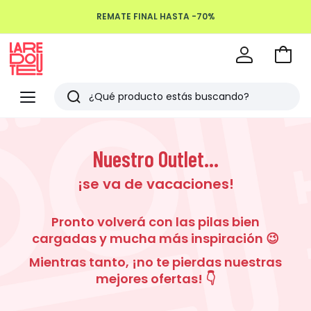
REMATE FINAL HASTA -70%
Devoluciones hasta 100 días
Ir
a
La
la
Redoute
Menu
Buscar
cesta
Últimos
artículos
Nuestro Outlet...
vistos
¡se va de vacaciones!
Pronto volverá con las pilas bien
cargadas y mucha más inspiración 😉
Mientras tanto, ¡no te pierdas nuestras
mejores ofertas! 👇