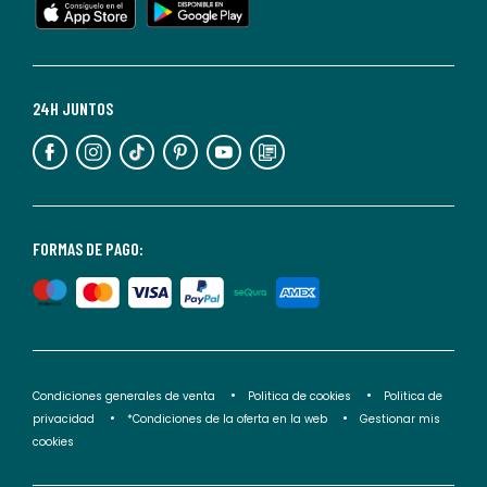
cualquier
momento.
Para
más
24H JUNTOS
información,
puedes
consultar
nuestra
<2>política
FORMAS DE PAGO:
de
privacidad</2>.
Condiciones generales de venta
Politica de cookies
Politica de
privacidad
*Condiciones de la oferta en la web
Gestionar mis
cookies