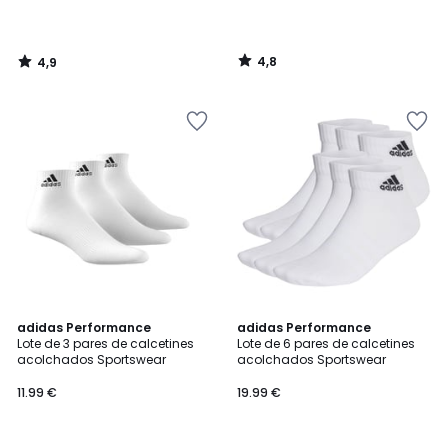
4,8
4,9
/
/
5
5
4,8
4,8
adidas Performance
adidas Performance
/ 5
/ 5
Lote de 3 pares de calcetines
Lote de 6 pares de calcetines
acolchados Sportswear
acolchados Sportswear
11.99 €
19.99 €