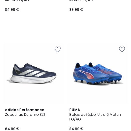
84.99 €
89.99 €
4,6
adidas Performance
PUMA
/ 5
Zapatillas Duramo SL2
Botas de fútbol Ultra 6 Match
FG/AG
64.99 €
84.99 €