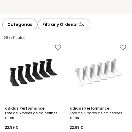
Categorías
Filtrar y Ordenar
28 artículos
4,9
4,8
adidas Performance
adidas Performance
/ 5
/ 5
Lote de 6 pares de calcetines
Lote de 6 pares de calcetines
altos
altos
22.99
22.99 €
22.99 €
€.