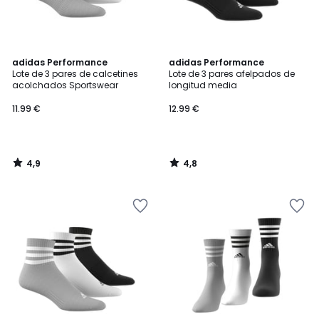
4,9
4,8
adidas Performance
adidas Performance
/ 5
/ 5
Lote de 3 pares de calcetines
Lote de 3 pares afelpados de
acolchados Sportswear
longitud media
11.99 €
12.99 €
4,9
4,8
/
/
5
5