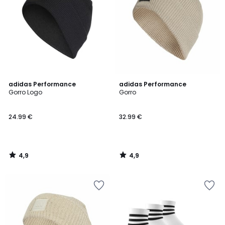
4,9
4,9
adidas Performance
adidas Performance
/ 5
/ 5
Gorro Logo
Gorro
24.99 €
32.99 €
4,9
4,9
/
/
5
5