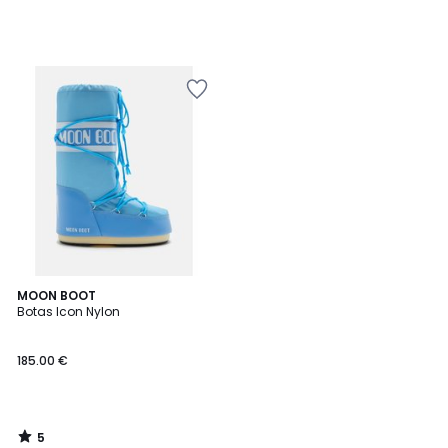
5
MOON BOOT
/
Botas Icon Nylon
5
185.00 €
5
/