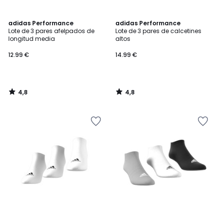
4,8
4,8
adidas Performance
adidas Performance
/ 5
/ 5
Lote de 3 pares afelpados de
Lote de 3 pares de calcetines
longitud media
altos
12.99 €
14.99 €
4,8
4,8
/
/
5
5