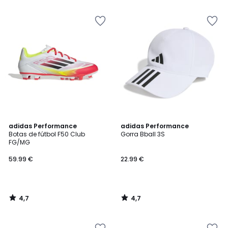
5
5
4,7
4,7
adidas Performance
adidas Performance
/ 5
/ 5
Botas de fútbol F50 Club
Gorra Bball 3S
FG/MG
59.99 €
22.99 €
4,7
4,7
/
/
5
5