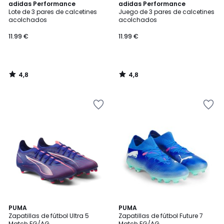
4,8
4,8
adidas Performance
adidas Performance
/ 5
/ 5
Lote de 3 pares de calcetines
Juego de 3 pares de calcetines
acolchados
acolchados
11.99 €
11.99 €
4,8
4,8
/
/
5
5
PUMA
PUMA
Zapatillas de fútbol Ultra 5
Zapatillas de fútbol Future 7
Match FG/AG
Match FG/AG