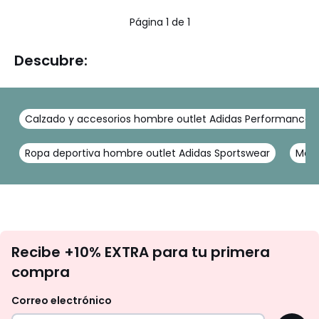
5
Página 1 de 1
Descubre:
Calzado y accesorios hombre outlet Adidas Performance
Ropa deportiva hombre outlet Adidas Sportswear
Moda
No
Recibe +10% EXTRA para tu primera
te
compra
olvides
revisar
Correo electrónico
tu