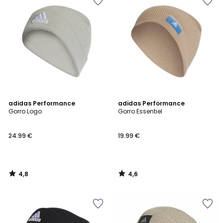
4,8
4,6
adidas Performance
adidas Performance
/ 5
/ 5
Gorro Logo
Gorro Essentiel
24.99 €
19.99 €
4,8
4,6
/
/
5
5