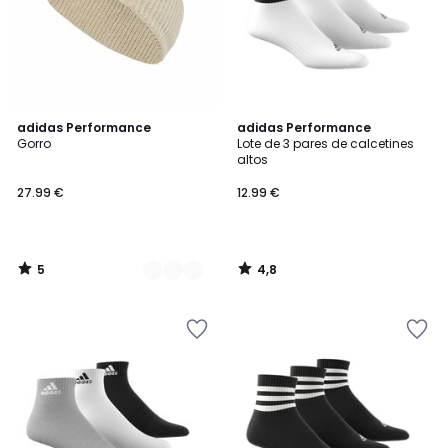
5
4,8
2
adidas Performance
adidas Performance
/
/ 5
Gorro
Lote de 3 pares de calcetines
Colores
5
altos
27.99 €
12.99 €
5
4,8
/
/
5
5