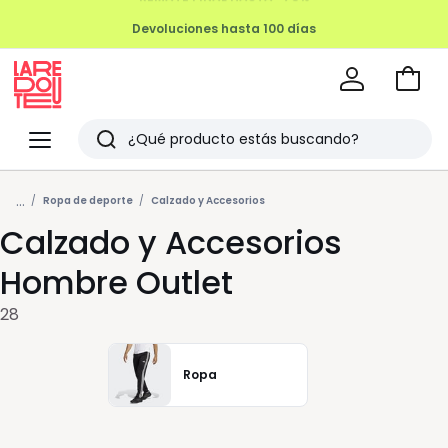
Devoluciones hasta 100 días
Ir
a
La
la
Redoute
Menu
Buscar
cesta
Últimos
...
artículos
Ropa de deporte
Calzado y Accesorios
Calzado y Accesorios
vistos
Hombre Outlet
28
Ropa