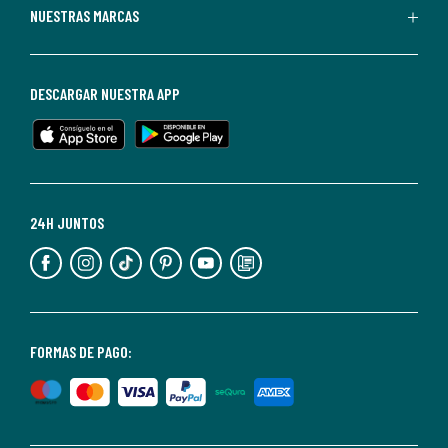
Puedes
NUESTRAS MARCAS
darte
de
baja
DESCARGAR NUESTRA APP
en
cualquier
momento.
Para
más
24H JUNTOS
información,
puedes
consultar
nuestra
<2>política
FORMAS DE PAGO:
de
privacidad</2>.