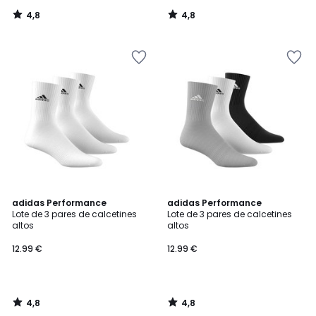
4,8
4,8
/
/
5
5
4,8
4,8
adidas Performance
adidas Performance
/ 5
/ 5
Lote de 3 pares de calcetines
Lote de 3 pares de calcetines
altos
altos
12.99 €
12.99 €
4,8
4,8
/
/