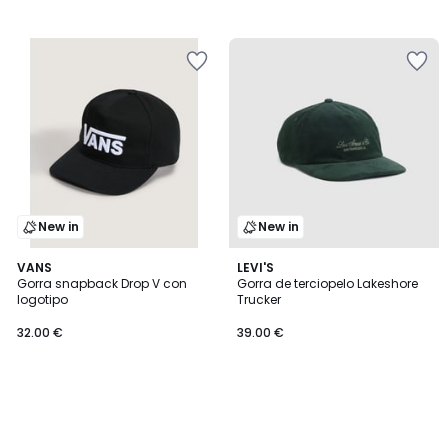
New in
New in
VANS
LEVI'S
Gorra snapback Drop V con
Gorra de terciopelo Lakeshore
logotipo
Trucker
32.00 €
39.00 €