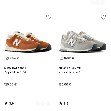
New in
New in
3,6
3,6
2
NEW BALANCE
NEW BALANCE
/ 5
/ 5
Zapatillas 574
Zapatillas 574
Colores
120.00 €
120.00 €
3,6
3,6
/
/
5
5