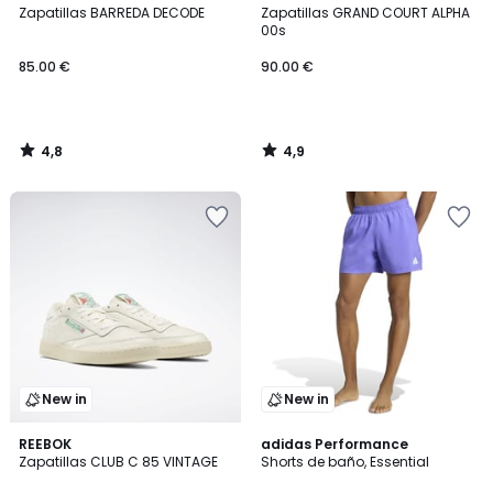
/ 5
/ 5
Zapatillas BARREDA DECODE
Zapatillas GRAND COURT ALPHA
00s
85.00 €
90.00 €
4,8
4,9
/
/
5
5
New in
New in
4,7
4,6
REEBOK
2
adidas Performance
/ 5
/ 5
Zapatillas CLUB C 85 VINTAGE
Shorts de baño, Essential
Colores