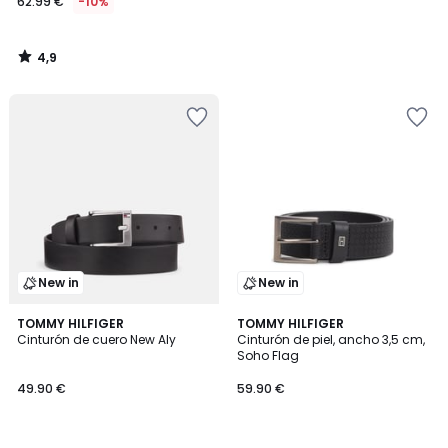
62.99 €
-10%
4,9
/
5
New in
New in
TOMMY HILFIGER
TOMMY HILFIGER
Cinturón de cuero New Aly
Cinturón de piel, ancho 3,5 cm,
Soho Flag
49.90 €
59.90 €