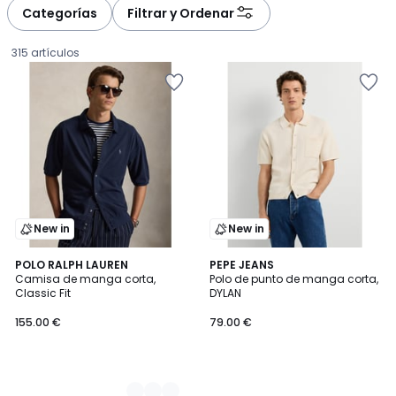
à
à
Categorías
Filtrar y Ordenar
gauche
droite
315 artículos
New in
New in
3
POLO RALPH LAUREN
PEPE JEANS
Camisa de manga corta,
Polo de punto de manga corta,
Colores
Classic Fit
DYLAN
155.00
155.00 €
79.00 €
€.