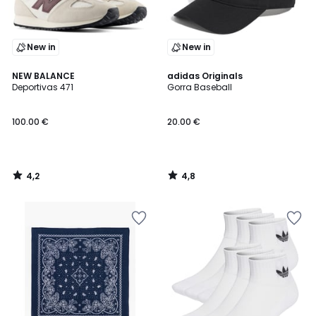
New in
New in
4,2
4,8
NEW BALANCE
adidas Originals
/ 5
/ 5
Deportivas 471
Gorra Baseball
100.00 €
20.00 €
4,2
4,8
/
/
5
5