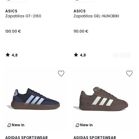
4,8
4,8
ASICS
3
ASICS
/ 5
/ 5
Zapatillas GT-2160
Zapatillas GEL-NUNOBIKI
Colores
130.00 €
110.00 €
4,8
4,8
/
/
5
5
New in
New in
4,8
4,9
ADIDAS SPORTSWEAR
ADIDAS SPORTSWEAR