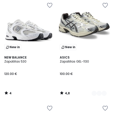
New in
New in
4
4,8
NEW BALANCE
3
ASICS
/
/ 5
Zapatillas 530
Zapatillas GEL-1130
Colores
5
120.00 €
100.00 €
4
4,8
/
/
5
5