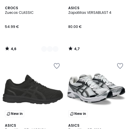
4,6
4,7
2
CROCS
ASICS
/ 5
/ 5
Zuecos CLASSIC
Zapatillas VERSABLAST 4
Colores
54.99 €
80.00 €
4,6
4,7
/
/
5
5
New in
New in
4,6
4,9
ASICS
ASICS