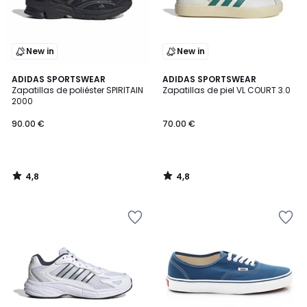
New in
New in
4,8
4,8
ADIDAS SPORTSWEAR
ADIDAS SPORTSWEAR
/ 5
/ 5
Zapatillas de poliéster SPIRITAIN
Zapatillas de piel VL COURT 3.0
2000
90.00 €
70.00 €
4,8
4,8
/
/
5
5