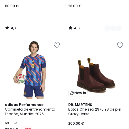
110.00 €
28.00 €
4,7
4,6
/
/
5
5
New in
4,9
adidas Performance
DR. MARTENS
/ 5
Camiseta de entrenamiento
Botas Chelsea 2976 YS de piel
España, Mundial 2026
Crazy Horse
69.99 €
200.00 €