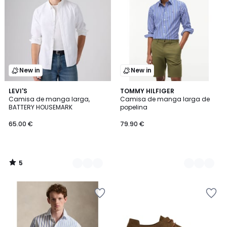
New in
New in
5
2
LEVI'S
2
TOMMY HILFIGER
/
Camisa de manga larga,
Camisa de manga larga de
Colores
Colores
5
BATTERY HOUSEMARK
popelina
65.00 €
79.90 €
5
/
5