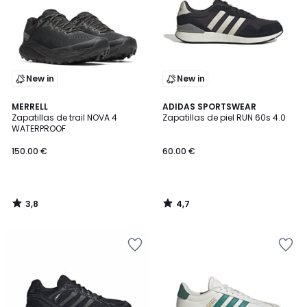
New in
New in
3,8
4,7
MERRELL
ADIDAS SPORTSWEAR
/ 5
/ 5
Zapatillas de trail NOVA 4
Zapatillas de piel RUN 60s 4.0
WATERPROOF
150.00 €
60.00 €
3,8
4,7
/
/
5
5