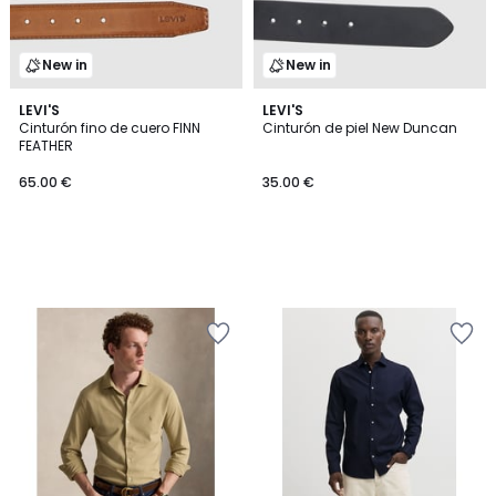
New in
New in
LEVI'S
LEVI'S
Cinturón fino de cuero FINN
Cinturón de piel New Duncan
FEATHER
65.00 €
35.00 €