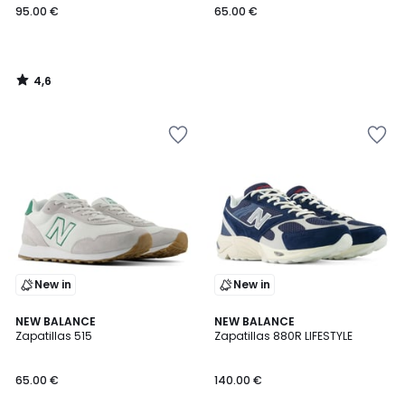
95.00 €
65.00 €
4,6
/
5
New in
New in
5
NEW BALANCE
NEW BALANCE
/
Zapatillas 515
Zapatillas 880R LIFESTYLE
5
65.00 €
140.00 €