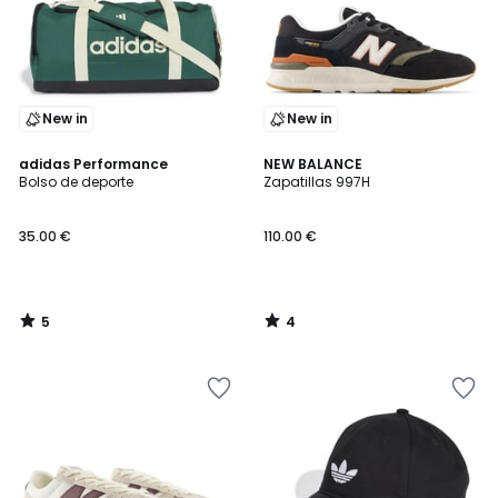
New in
New in
5
4
adidas Performance
NEW BALANCE
/
/
Bolso de deporte
Zapatillas 997H
5
5
35.00 €
110.00 €
5
4
/
/
5
5