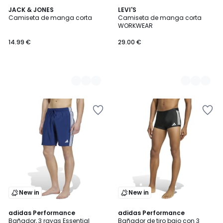
4
JACK & JONES
3
LEVI'S
Camiseta de manga corta
Camiseta de manga corta
Colores
Colores
WORKWEAR
14.99 €
29.00 €
New in
New in
4,9
5
adidas Performance
adidas Performance
/ 5
/
Bañador, 3 rayas Essential
Bañador de tiro bajo con 3