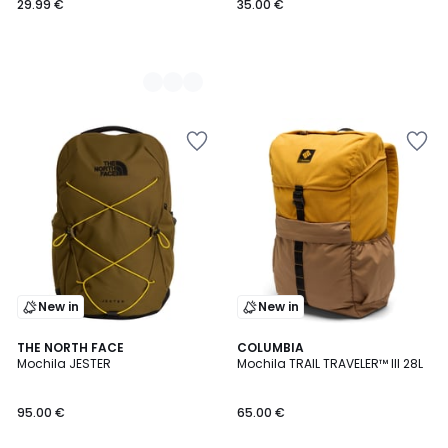
29.99 €
35.00 €
New in
New in
THE NORTH FACE
COLUMBIA
Mochila JESTER
Mochila TRAIL TRAVELER™ III 28L
95.00 €
65.00 €