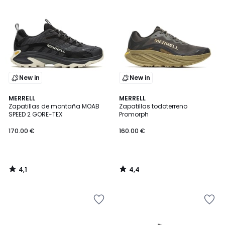
New in
New in
4,1
4,4
MERRELL
MERRELL
/ 5
/ 5
Zapatillas de montaña MOAB
Zapatillas todoterreno
SPEED 2 GORE-TEX
Promorph
170.00 €
160.00 €
4,1
4,4
/
/
5
5