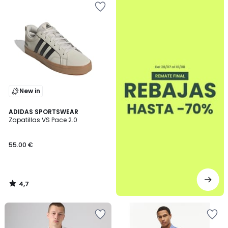
New in
4,7
ADIDAS SPORTSWEAR
/ 5
Zapatillas VS Pace 2.0
55.00 €
4,7
/
5