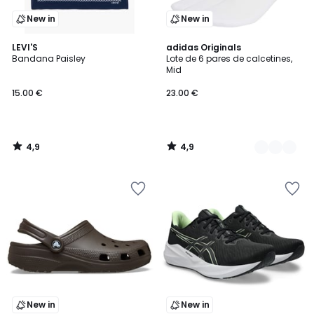
New in
New in
4,9
4,9
LEVI'S
4
adidas Originals
/ 5
/ 5
Bandana Paisley
Lote de 6 pares de calcetines,
Colores
Mid
15.00 €
23.00 €
4,9
4,9
/
/
5
5
New in
New in