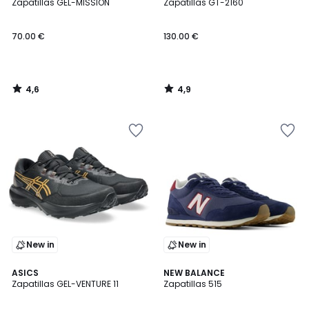
/ 5
/ 5
Zapatillas GEL-MISSION
Zapatillas GT-2160
70.00 €
130.00 €
4,6
4,9
/
/
5
5
New in
New in
4,6
ASICS
NEW BALANCE
/ 5
Zapatillas GEL-VENTURE 11
Zapatillas 515