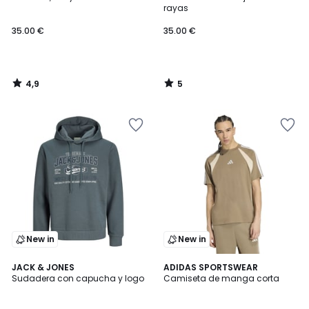
5
rayas
35.00 €
35.00 €
4,9
5
/
/
5
5
New in
New in
2
JACK & JONES
ADIDAS SPORTSWEAR
Sudadera con capucha y logo
Camiseta de manga corta
Colores