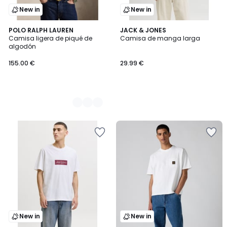
New in
New in
2
POLO RALPH LAUREN
JACK & JONES
Camisa ligera de piqué de
Camisa de manga larga
Colores
algodón
155.00 €
29.99 €
New in
New in