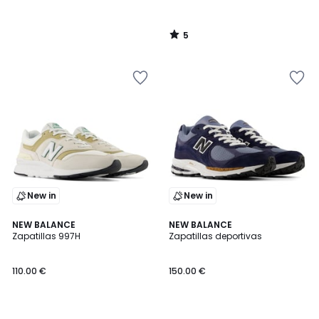
5
/
5
New in
New in
NEW BALANCE
3
NEW BALANCE
Zapatillas 997H
Zapatillas deportivas
Colores
110.00 €
150.00 €