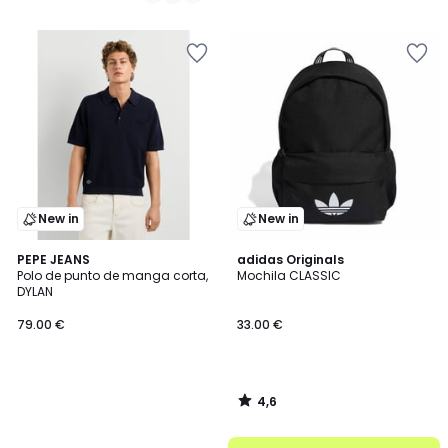
New in
New in
4,6
PEPE JEANS
adidas Originals
/ 5
Polo de punto de manga corta,
Mochila CLASSIC
DYLAN
79.00 €
33.00 €
4,6
/
5
.