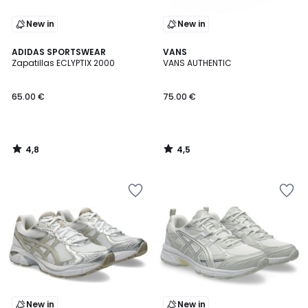
New in
New in
4,8
4,5
ADIDAS SPORTSWEAR
VANS
/ 5
/ 5
Zapatillas ECLYPTIX 2000
VANS AUTHENTIC
65.00 €
75.00 €
4,8
4,5
/
/
5
5
New in
New in