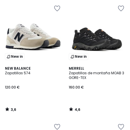
New in
New in
3,6
4,6
NEW BALANCE
MERRELL
/ 5
/ 5
Zapatillas 574
Zapatillas de montaña MOAB 3
GORE-TEX
120.00 €
160.00 €
3,6
4,6
/
/
5
5