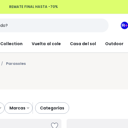
Devoluciones hasta 100 días
M
e
L
Collection
Vuelta al cole
Casa del sol
Outdoor
R
+
Parasoles
marcas
categorías