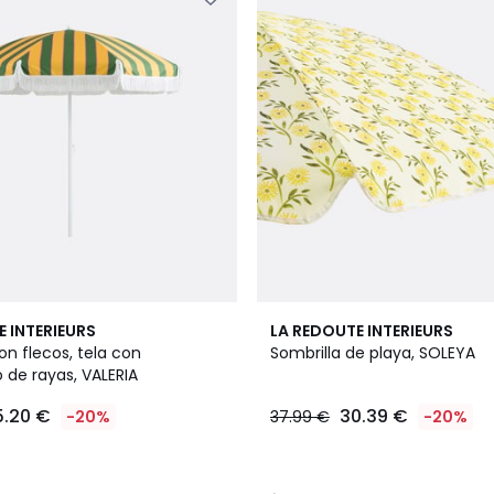
3,5
E INTERIEURS
LA REDOUTE INTERIEURS
/ 5
on flecos, tela con
Sombrilla de playa, SOLEYA
de rayas, VALERIA
5.20 €
30.39 €
-20%
37.99 €
-20%