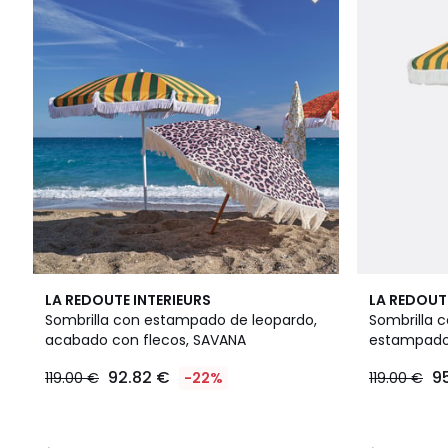
3,5
3,7
LA REDOUTE INTERIEURS
LA REDOUT
/ 5
/ 5
Sombrilla con estampado de leopardo,
Sombrilla c
acabado con flecos, SAVANA
estampado 
92.82
92.82 €
9
119.00 €
-22%
119.00 €
€
en
lugar
de