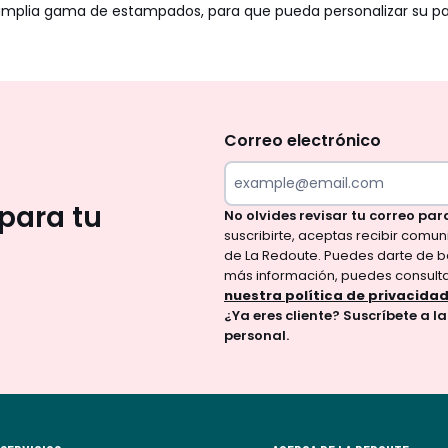
na amplia gama de estampados, para que pueda personalizar su pa
No
te
olvides
Correo electrónico
revisar
tu
para tu
No olvides revisar tu correo par
correo
suscribirte, aceptas recibir comu
para
de La Redoute. Puedes darte de b
confirmar
más información, puedes consult
tu
nuestra política de privacida
¿Ya eres cliente? Suscríbete a l
suscripción.
personal.
Al
suscribirte,
aceptas
recibir