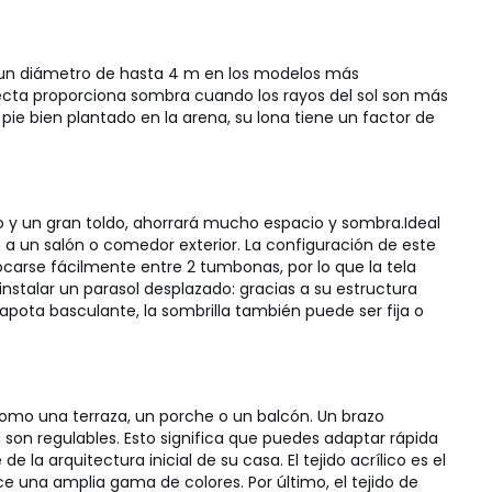
on un diámetro de hasta 4 m en los modelos más
a recta proporciona sombra cuando los rayos del sol son más
 pie bien plantado en la arena, su lona tiene un factor de
do y un gran toldo, ahorrará mucho espacio y sombra.
Ideal
 a un salón o comedor exterior. La configuración de este
locarse fácilmente entre 2 tumbonas, por lo que la tela
nstalar un parasol desplazado: gracias a su estructura
apota basculante, la sombrilla también puede ser fija o
como una terraza, un porche o un balcón. Un brazo
son regulables. Esto significa que puedes adaptar rápida
 la arquitectura inicial de su casa. El tejido acrílico es el
ce una amplia gama de colores. Por último, el tejido de