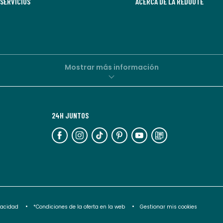
SERVICIOS
comunicaciones
ACERCA DE LA REDOUTE
comerciales
personalizadas
por
parte
de
Mostrar más información
La
Redoute.
Puedes
24H JUNTOS
darte
de
baja
en
cualquier
momento.
Para
ivacidad
*Condiciones de la oferta en la web
Gestionar mis cookies
más