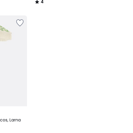
4
/
5
cos, Larna