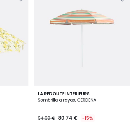
4
LA REDOUTE INTERIEURS
/
Sombrilla a rayas, CERDEÑA
5
80.74 €
94.99 €
-15%