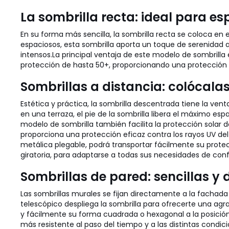
La sombrilla recta: ideal para e
En su forma más sencilla, la sombrilla recta se coloca e
espaciosos, esta sombrilla aporta un toque de serenidad a 
intensos.
La principal ventaja de este modelo de sombrilla e
protección de hasta 50+, proporcionando una protección 
Sombrillas a distancia: colócala
Estética y práctica, la sombrilla descentrada tiene la ve
en una terraza, el pie de la sombrilla libera el máximo e
modelo de sombrilla también facilita la protección solar d
proporciona una protección eficaz contra los rayos UV del 
metálica plegable, podrá transportar fácilmente su protec
giratoria, para adaptarse a todas sus necesidades de conf
Sombrillas de pared: sencillas y
Las sombrillas murales se fijan directamente a la fachad
telescópico despliega la sombrilla para ofrecerte una ag
y fácilmente su forma cuadrada o hexagonal a la posición
más resistente al paso del tiempo y a las distintas condic