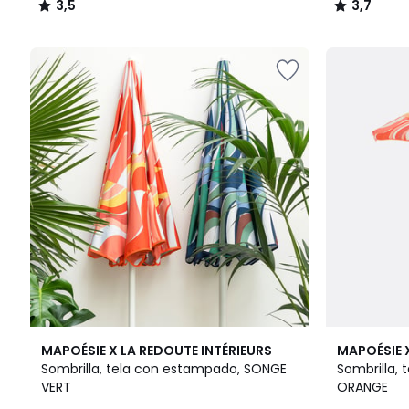
3,5
3,7
119.00
/
/
€
5
5
22%
descuento
aplicado.
MAPOÉSIE X LA REDOUTE INTÉRIEURS
MAPOÉSIE 
Sombrilla, tela con estampado, SONGE
Sombrilla,
VERT
ORANGE