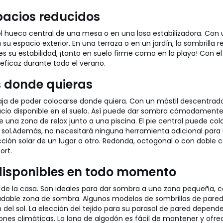
spacios reducidos
n el hueco central de una mesa o en una losa estabilizadora. C
su espacio exterior. En una terraza o en un jardín, la sombrill
s su estabilidad, ¡tanto en suelo firme como en la playa! Con el
eficaz durante todo el verano.
s donde quieras
ntaja de poder colocarse donde quiera. Con un mástil descentra
spacio disponible en el suelo. Así puede dar sombra cómodamente
e una zona de relax junto a una piscina. El pie central puede co
sol.
Además, no necesitará ninguna herramienta adicional para i
ción solar de un lugar a otro. Redonda, octogonal o con doble c
ort.
 disponibles en todo momento
a de la casa. Son ideales para dar sombra a una zona pequeña, 
radable zona de sombra.
Algunos modelos de sombrillas de pared 
 del sol.
La elección del tejido para su parasol de pared depende de
iones climáticas. La lona de algodón es fácil de mantener y ofre