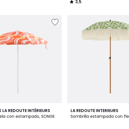
3,5
/
5
4,7
X LA REDOUTE INTÉRIEURS
LA REDOUTE INTERIEURS
/ 5
 tela con estampado, SONGE
Sombrilla estampada con fle