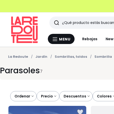
Buscar
Últimos
Rebajas
New 
MENU
Menu
artículos
La
Redoute
vistos
La Redoute
Jardín
Sombrillas, toldos
Sombrilla
Parasoles
7
Ordenar
precio
descuentos
colores