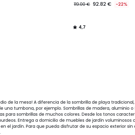
92.82 €
119.00 €
-22%
4,7
/
5
o de la mesa! A diferencia de la sombrilla de playa tradicional,
 una tumbona, por ejemplo. Sombrillas de madera, aluminio o P
onas para sombrillas de muchos colores. Desde los tonos caracterí
burdeos. Entrega a domicilio de muebles de jardín voluminosos c
 en el jardín. Para que pueda disfrutar de su espacio exterior si
.