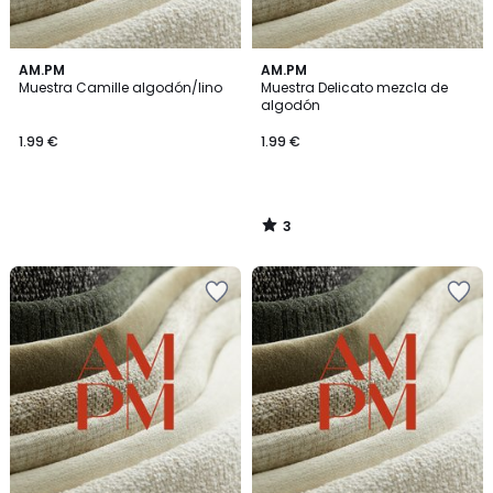
3
AM.PM
AM.PM
/
Muestra Camille algodón/lino
Muestra Delicato mezcla de
5
algodón
1.99 €
1.99 €
3
/
5