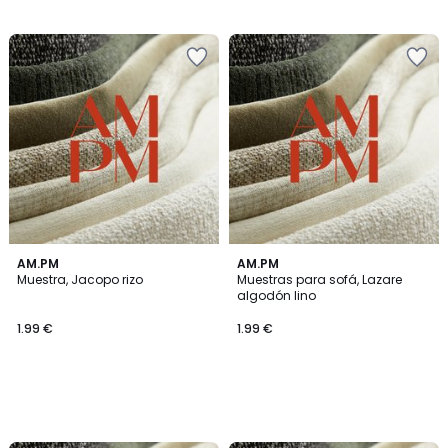
AM.PM
AM.PM
Muestra, Jacopo rizo
Muestras para sofá, Lazare
algodón lino
1.99 €
1.99 €