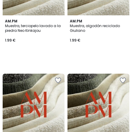
AM.PM
AM.PM
Muestra, terciopelo lavado a la
Muestra, algodón reciclado
piedra Neo Kinkajou
Giuliano
1.99 €
1.99 €