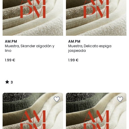
3
AM.PM
AM.PM
/
Muestra, Skander algodón y
Muestra, Delicato espiga
5
lino
jaspeada
1.99 €
1.99 €
3
/
5