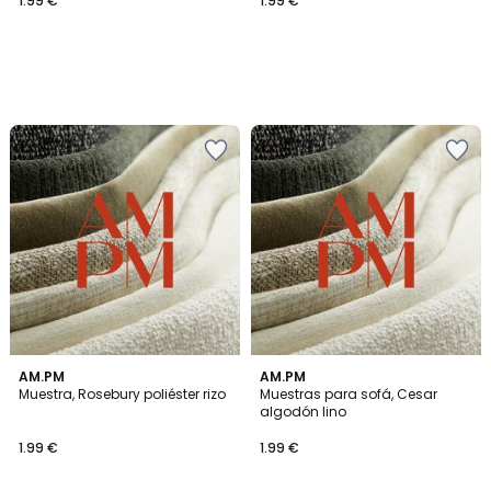
1.99 €
1.99 €
AM.PM
AM.PM
Muestra, Rosebury poliéster rizo
Muestras para sofá, Cesar
algodón lino
1.99 €
1.99 €