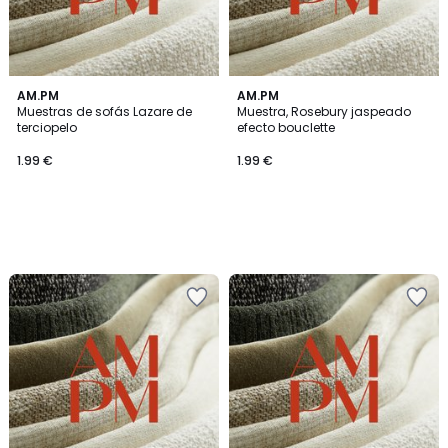
AM.PM
AM.PM
Muestras de sofás Lazare de
Muestra, Rosebury jaspeado
terciopelo
efecto bouclette
1.99 €
1.99 €