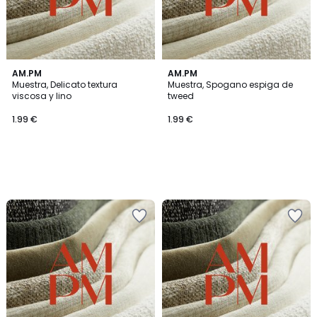
AM.PM
AM.PM
Muestra, Delicato textura
Muestra, Spogano espiga de
viscosa y lino
tweed
1.99 €
1.99 €