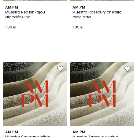
AM.PM
AM.PM
Muestra Neo Kinkajou
Muestra Rosebury chenilla
algodón/lino
reciclada
1.99 €
1.99 €
AM.PM
AM.PM
Muestra Spogano tejido
Muestra Armento espiga