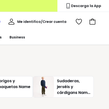
Descarga la App
Mi
Me identifico/Crear cuenta
i
Ver
Ir
cuenta
spacio
mis
a
a
favoritos
la
s
Business
edoute
cesta
brigos y
Sudaderas,
haquetas Name
jerséis y
cárdigans Name
it