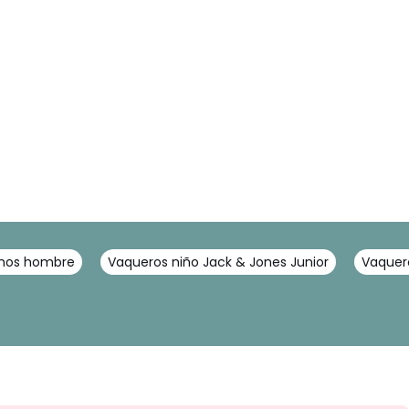
chos hombre
Vaqueros niño Jack & Jones Junior
Vaquero