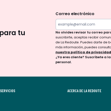
No
te
olvides
Correo electrónico
revisar
tu
para tu
No olvides revisar tu correo par
correo
suscribirte, aceptas recibir comu
para
de La Redoute. Puedes darte de b
confirmar
más información, puedes consult
tu
nuestra política de privacida
¿Ya eres cliente? Suscríbete a l
suscripción.
personal.
Al
suscribirte,
aceptas
recibir
SERVICIOS
comunicaciones
ACERCA DE LA REDOUTE
comerciales
personalizadas