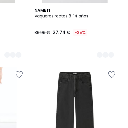
2
NAME IT
Colores
Vaqueros rectos 8-14 años
27.74 €
36.99 €
-25%