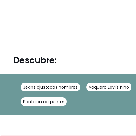
Descubre:
Jeans ajustados hombres
Vaquero Levi's niño
Pantalon carpenter