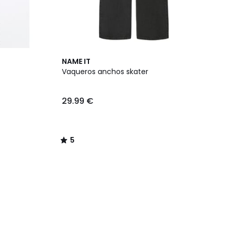
5
NAME IT
/
Vaqueros anchos skater
5
29.99 €
5
/
5