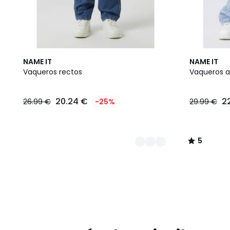
2
5
NAME IT
NAME IT
Colores
/
Vaqueros rectos
Vaqueros a
5
20.24 €
2
26.99 €
-25%
29.99 €
5
/
5