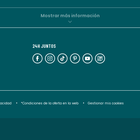
por
parte
de
Mostrar más información
La
Redoute.
Puedes
24H JUNTOS
darte
de
baja
en
cualquier
momento.
Para
ivacidad
*Condiciones de la oferta en la web
Gestionar mis cookies
más
información,
puedes
consultar
nuestra