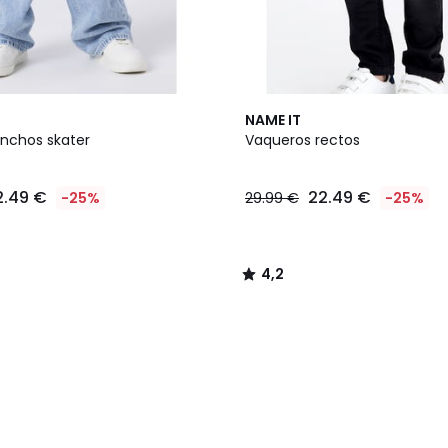
4,2
NAME IT
/ 5
nchos skater
Vaqueros rectos
2.49 €
22.49 €
-25%
29.99 €
-25%
4,2
/
5