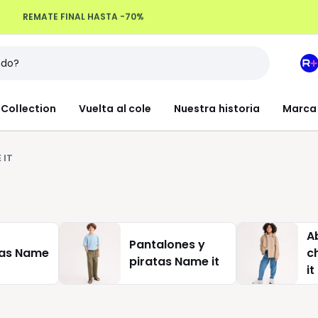
Devoluciones hasta 100 días
M
e
L
Collection
Vuelta al cole
Nuestra historia
Marca
R
+
 IT
A
Pantalones y
as Name
c
piratas Name it
it