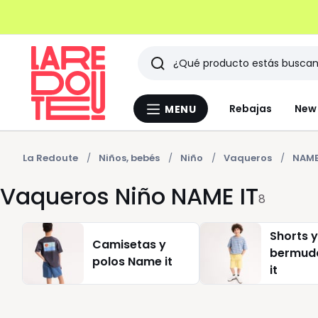
Buscar
Últimos
Rebajas
New 
MENU
Menu
artículos
La
Redoute
vistos
La Redoute
Niños, bebés
Niño
Vaqueros
NAME
Vaqueros Niño NAME IT
8
Shorts y
Camisetas y
bermud
polos Name it
it