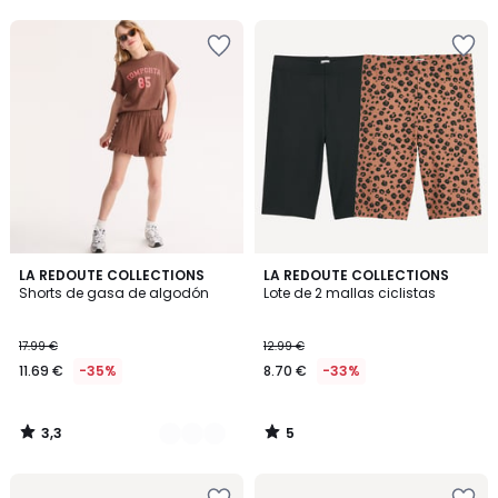
3,3
5
2
LA REDOUTE COLLECTIONS
LA REDOUTE COLLECTIONS
/ 5
/
Shorts de gasa de algodón
Lote de 2 mallas ciclistas
Colores
5
17.99 €
12.99 €
11.69 €
-35%
8.70 €
-33%
3,3
5
/
/
5
5