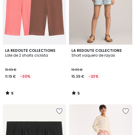
5
5
LA REDOUTE COLLECTIONS
LA REDOUTE COLLECTIONS
/
/
Lote de 2 shorts ciclista
Short vaquero de rayas
5
5
15.99 €
19.99 €
11.19 €
-30%
15.39 €
-23%
5
5
/
/
5
5