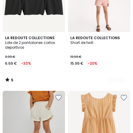
5
LA REDOUTE COLLECTIONS
2
LA REDOUTE COLLECTIONS
/
Lote de 2 pantalones cortos
Short de twill
Colores
5
deportivos
9.99 €
19.99 €
6.69 €
-33%
15.99 €
-20%
5
/
5