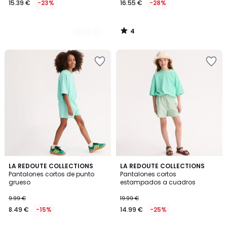
15.39 €
-23%
16.55 €
-28%
en
lugar
de
4
19.99
/
5
€
23%
descuento
aplicado.
4
3
LA REDOUTE COLLECTIONS
LA REDOUTE COLLECTIONS
/
Pantalones cortos de punto
Pantalones cortos
Colores
5
grueso
estampados a cuadros
9.99 €
19.99 €
8.49 €
-15%
14.99 €
-25%