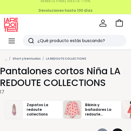
Devoluciones hasta 100 días
Ir
a
La
la
Redoute
Menu
Buscar
cesta
Últimos
...
artículos
Short y bermudas
LA REDOUTE COLLECTIONS
Pantalones cortos Niña LA
vistos
REDOUTE COLLECTIONS
17
Zapatos La
Bikinis y
redoute
bañadores La
collections
redoute
collections