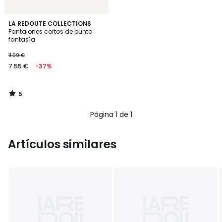
5
LA REDOUTE COLLECTIONS
/
Pantalones cortos de punto
5
fantasía
11.99 €
7.55 €
-37%
5
/
5
Página 1 de 1
Artículos similares