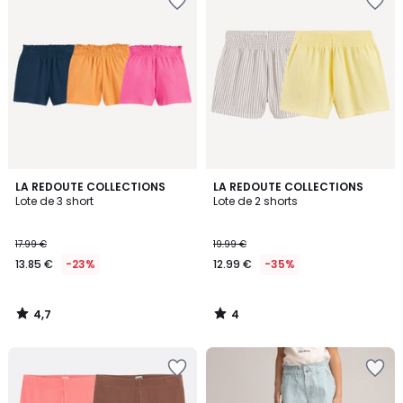
4,7
4
LA REDOUTE COLLECTIONS
LA REDOUTE COLLECTIONS
/ 5
/
Lote de 3 short
Lote de 2 shorts
5
17.99 €
19.99 €
13.85 €
-23%
12.99 €
-35%
4,7
4
/
/
5
5