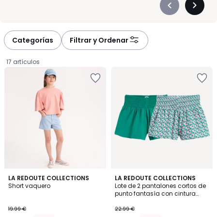
Précédent
Suivan
-
-
défiler
défiler
à
à
Categorías
Filtrar y Ordenar
gauche
droite
17 artículos
4
2
LA REDOUTE COLLECTIONS
LA REDOUTE COLLECTIONS
/
Short vaquero
Lote de 2 pantalones cortos de
Colores
5
punto fantasía con cintura
15.39
fruncida
19.99 €
22.99 €
€