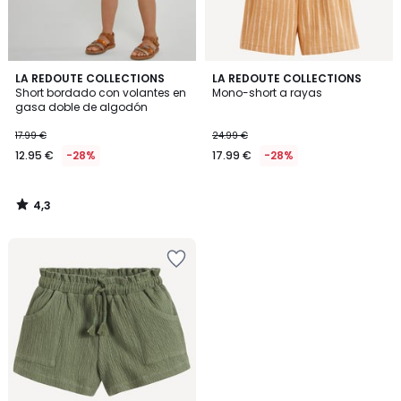
4,3
LA REDOUTE COLLECTIONS
LA REDOUTE COLLECTIONS
/ 5
Short bordado con volantes en
Mono-short a rayas
gasa doble de algodón
17.99 €
24.99 €
12.95 €
-28%
17.99 €
-28%
4,3
/
5