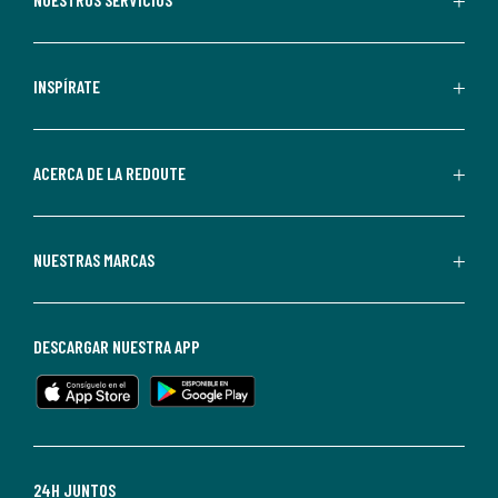
comunicaciones
comerciales
personalizadas
INSPÍRATE
por
parte
de
ACERCA DE LA REDOUTE
La
Redoute.
Puedes
NUESTRAS MARCAS
darte
de
baja
DESCARGAR NUESTRA APP
en
cualquier
momento.
Para
más
24H JUNTOS