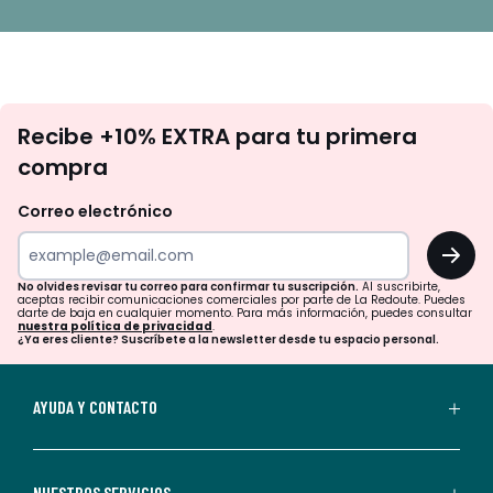
No
Recibe +10% EXTRA para tu primera
te
compra
olvides
revisar
Correo electrónico
tu
OK
correo
para
No olvides revisar tu correo para confirmar tu suscripción.
Al suscribirte,
aceptas recibir comunicaciones comerciales por parte de La Redoute. Puedes
confirmar
darte de baja en cualquier momento. Para más información, puedes consultar
nuestra política de privacidad
.
tu
¿Ya eres cliente? Suscríbete a la newsletter desde tu espacio personal.
suscripción.
Al
AYUDA Y CONTACTO
suscribirte,
aceptas
recibir
NUESTROS SERVICIOS