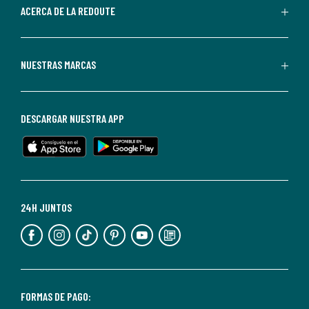
de
ACERCA DE LA REDOUTE
La
Redoute.
Puedes
NUESTRAS MARCAS
darte
de
baja
DESCARGAR NUESTRA APP
en
cualquier
momento.
Para
más
24H JUNTOS
información,
puedes
consultar
nuestra
<2>política
FORMAS DE PAGO: