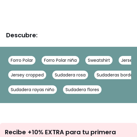
Descubre:
Forro Polar
Forro Polar niña
Sweatshirt
Jersey 
Jersey cropped
Sudadera rosa
Sudaderas bordad
Sudadera rayas niño
Sudadera flores
No
Recibe +10% EXTRA para tu primera
te