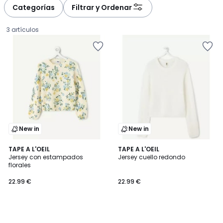
Categorías
Filtrar y Ordenar
3 artículos
New in
New in
TAPE A L'OEIL
TAPE A L'OEIL
Jersey con estampados
Jersey cuello redondo
florales
22.99
22.99 €
22.99 €
€.