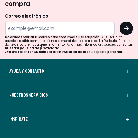
compra
olvides
revisar
Correo electrónico
tu
OK
correo
para
No olvides revisar tu correo para confirmar tu suscripción.
Al suscribirte,
aceptas recibir comunicaciones comerciales por parte de La Redoute. Puedes
confirmar
darte de baja en cualquier momento. Para más información, puedes consultar
nuestra política de privacidad
.
tu
¿Ya eres cliente? Suscríbete a la newsletter desde tu espacio personal.
suscripción.
Al
AYUDA Y CONTACTO
suscribirte,
aceptas
recibir
NUESTROS SERVICIOS
comunicaciones
comerciales
personalizadas
INSPÍRATE
por
parte